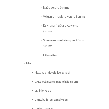
Mažų veislių šunims
Vidutinių ir didelių veislių šunims
Išskirtinai fiziškai aktyviems
šunims
Specialios sveikatos priežiūros
šunims
Užkandžiai
Kita
Aktyvaus laisvalaikio žaislai
CALY pažįstame pasaulį žaisdami
CD ir knygos
Dantukų fėjos pagalvėlės
Gėrimų taurės