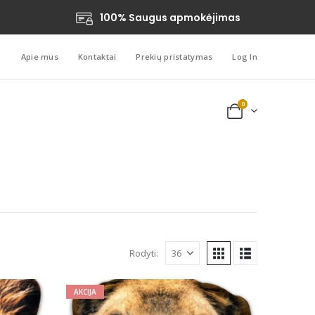
100% Saugus apmokėjimas
Apie mus
Kontaktai
Prekių pristatymas
Log In
0
Rodyti:
AKCIJA