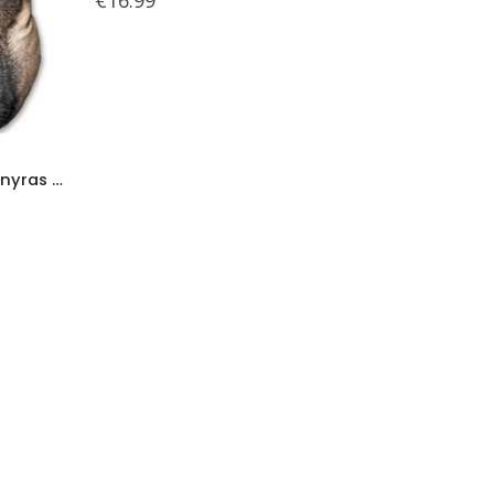
Splat Planet pagalvėlė-suvenyras PRANCŪZŲ BULDOGAS