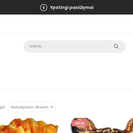
Ypatingi pasiūlymai
gal:
AKCIJA