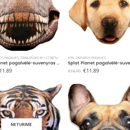
OS PAGALVĖS
,
TINKA MUMS IKI 112 METŲ
KITA
,
LINKSMOS PAGALVĖS
Splat Planet pagalvėlė-suvenyras DINOZAURAS
riginal
Current
Original
Current
11.89
€
11.89
€
16.99
rice
price
price
price
as:
is:
was:
is:
16.99.
€11.89.
€16.99.
€11.89.
NETURIME