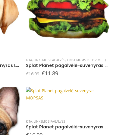
KITA
,
LINKSMOS PAGALVĖS
,
TINKA MUMS IKI 112 METŲ
Splat Planet pagalvėlė-suvenyras LABRADORAS
Splat Planet pagalvėlė-suvenyras SUMUŠTINIS
Original
Current
€
11.89
€
16.99
price
price
was:
is:
€16.99.
€11.89.
KITA
,
LINKSMOS PAGALVĖS
Splat Planet pagalvėlė-suvenyras MOPSAS
€
16.99