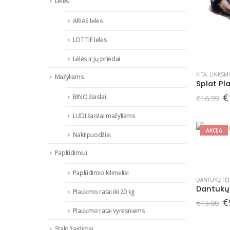
Lėlės
ARIAS lėlės
LOTTIE lėlės
Lėlės ir jų priedai
KITA
,
LINKSM
Mažyliams
O
€
BINO žaislai
€
16.99
p
w
LUDI žaislai mažyliams
€
AKCIJA
Naktipuodžiai
Paplūdimiui
Paplūdimio kilimėliai
DANTUKŲ FĖJ
Dantukų 
Plaukimo ratai iki 20 kg
O
€
€
13.00
p
Plaukimo ratai vyresniems
w
€
Stalo žaidimai