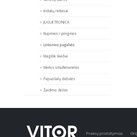
Indukų rinkiniai
JUGUETRONICA
Kuprinės / piniginės
Linksmos pagalvės
Magiški skėčiai
Mielos smulkmenėlės
Papuošalų dėžutės
Žaidimo dėžės
Prekių pristatymas
Grą