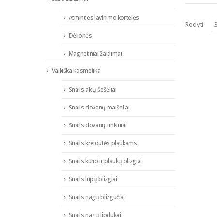
Atminties lavinimo kortelės
Rodyti:
Dėlionės
Magnetiniai žaidimai
Vaikiška kosmetika
Snails akių šešėliai
Snails dovanų maišeliai
Snails dovanų rinkiniai
Snails kreidutės plaukams
Snails kūno ir plaukų blizgiai
Snails lūpų blizgiai
Snails nagų blizgučiai
Snails nagų lipdukai