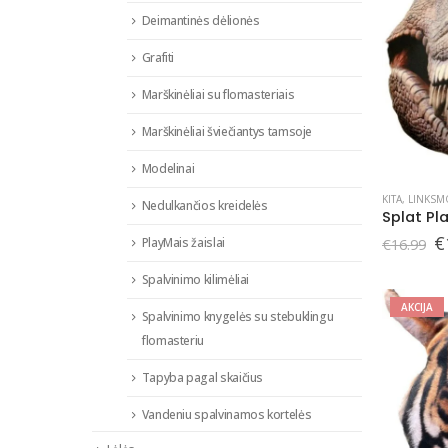
Deimantinės dėlionės
Grafiti
Marškinėliai su flomasteriais
Marškinėliai šviečiantys tamsoje
Modelinai
KITA
,
LINKSM
Nedulkančios kreidelės
O
€
PlayMais žaislai
€
16.99
p
w
Spalvinimo kilimėliai
€
AKCIJA
Spalvinimo knygelės su stebuklingu
flomasteriu
Tapyba pagal skaičius
Vandeniu spalvinamos kortelės