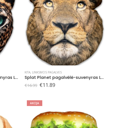
KITA
,
LINKSMOS PAGALVĖS
Splat Planet pagalvėlė-suvenyras LEOPARDAS
Splat Planet pagalvėlė-suvenyras LIŪTAS
Original
Current
€
11.89
€
16.99
price
price
was:
is:
€16.99.
€11.89.
AKCIJA