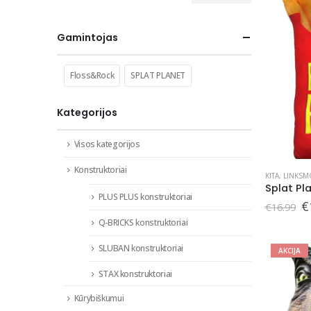
kaina
kaina
Gamintojas
Floss&Rock
SPLAT PLANET
Kategorijos
Visos kategorijos
Konstruktoriai
KITA
,
LINKSM
PLUS PLUS konstruktoriai
O
€
€
16.99
p
Q-BRICKS konstruktoriai
w
€
SLUBAN konstruktoriai
AKCIJA
STAX konstruktoriai
Kūrybiškumui