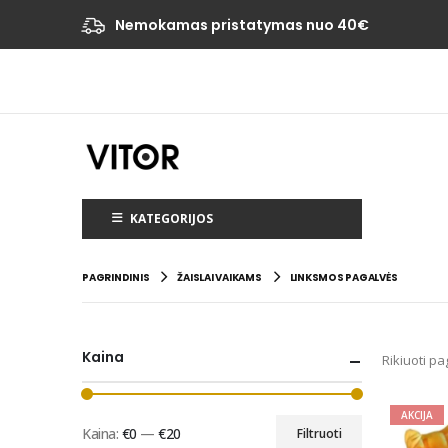
Nemokamas pristatymas nuo 40€
KATEGORIJOS
PAGRINDINIS
ŽAISLAI VAIKAMS
LINKSMOS PAGALVĖS
Kaina
Rikiuoti pa
AKCIJA
Kaina:
€0
—
€20
Filtruoti
Min
Maks