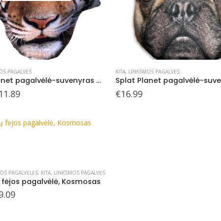
OS PAGALVĖS
KITA
,
LINKSMOS PAGALVĖS
Splat Planet pagalvėlė-suvenyras TIGRAS
riginal
Current
11.89
€
16.99
rice
price
as:
is:
16.99.
€11.89.
OS PAGALVĖLĖS
,
KITA
,
LINKSMOS PAGALVĖS
fėjos pagalvėlė, Kosmosas
riginal
Current
9.09
rice
price
as:
is:
13.00.
€9.09.