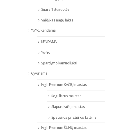
Snails Tatuiruotės
Vaikiškas nagų lakas
YoYo, Kendama
KENDAMA
Yo-Yo
Spardymo kamuoliukai
Gyvūnams
High Premium KAČIŲ maistas
Reguliarus maistas
Šlapias kačių maistas
Specialios priežiūros katėms
High Premium ŠUNŲ maistas