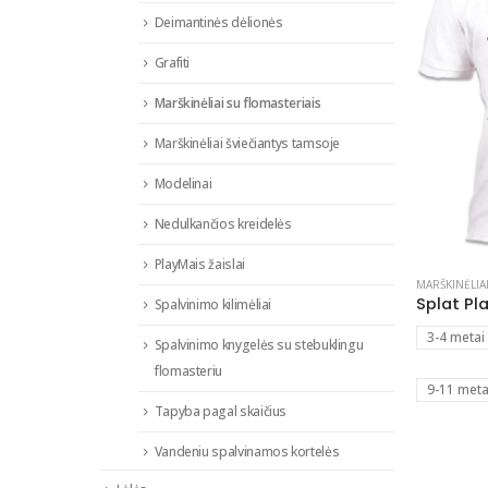
Deimantinės dėlionės
Grafiti
Marškinėliai su flomasteriais
Marškinėliai šviečiantys tamsoje
Modelinai
Nedulkančios kreidelės
PlayMais žaislai
MARŠKINĖLIA
Spalvinimo kilimėliai
3-4 metai
Spalvinimo knygelės su stebuklingu
flomasteriu
9-11 meta
Tapyba pagal skaičius
Vandeniu spalvinamos kortelės