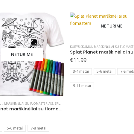
may
be
chosen
on
NETURIME
This
the
product
product
has
page
KŪRYBIŠKUMUI
,
MARŠKINĖLIAI SU FLOMAST
multiple
NETURIME
€
11.99
variants.
The
3-4 metai
5-6 metai
7-8 met
options
may
9-11 metai
be
chosen
on
UI
,
MARŠKINĖLIAI SU FLOMASTERIAIS
,
SPLAT PLANET - KURIAME
Splat Planet marškinėliai su flomasteriais, Kosmosas
the
product
page
5-6 metai
7-8 metai