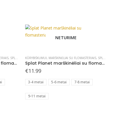
NETURIME
This
product
has
ERIAIS
,
SPLAT PLANET - KURIAME
KŪRYBIŠKUMUI
,
MARŠKINĖLIAI SU FLOMASTERIAIS
,
SPLAT PLANET - KURIAME
Splat Planet marškinėliai su flomasteriais, Zoologijos sodas
Splat Planet marškinėliai su flomasteriais, Undinėlė
multiple
€
11.99
variants.
The
ai
3-4 metai
5-6 metai
7-8 metai
options
may
9-11 metai
be
chosen
on
the
product