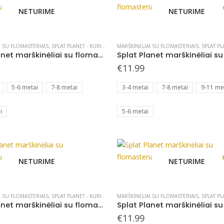
the
NETURIME
NETURIME
product
This
page
product
has
I SU FLOMASTERIAIS
,
SPLAT PLANET - KURIAME
MARŠKINĖLIAI SU FLOMASTERIAIS
,
SPLAT PLA
Splat Planet marškinėliai su flomasteriais, Katinėliai
multiple
€
11.99
variants.
The
5-6 metai
7-8 metai
3-4 metai
7-8 metai
9-11 me
options
may
i
5-6 metai
be
chosen
on
the
NETURIME
NETURIME
product
This
page
product
has
I SU FLOMASTERIAIS
,
SPLAT PLANET - KURIAME
MARŠKINĖLIAI SU FLOMASTERIAIS
,
SPLAT PLA
Splat Planet marškinėliai su flomasteriais, Flamingai
multiple
€
11.99
variants.