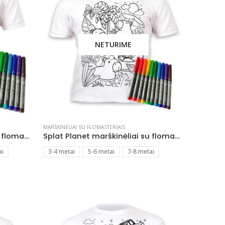
NETURIME
MARŠKINĖLIAI SU FLOMASTERIAIS
Splat Planet marškinėliai su flomasteriais Super herojai
Splat Planet marškinėliai su flomasteriais Kapibara
ai
3-4 metai
5-6 metai
7-8 metai