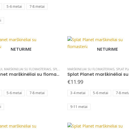
page
5-6 metai
7-8 metai
i
NETURIME
NETURIME
This
product
has
UI
,
MARŠKINĖLIAI SU FLOMASTERIAIS
,
SPLAT PLANET - KURIAME
MARŠKINĖLIAI SU FLOMASTERIAIS
,
SPLAT PLA
Splat Planet marškinėliai su flomasteriais, Drugeliai
multiple
€
11.99
variants.
The
5-6 metai
7-8 metai
3-4 metai
5-6 metai
7-8 met
options
may
i
9-11 metai
be
chosen
on