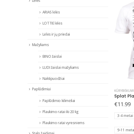
Lėlės
ARIAS lėlės
LOTTIE lėlės
Lėlės ir jų priedai
Mažyliams
BINO žaislai
LUDI žaislai mažyliams
Naktipuodžiai
This
Paplūdimiui
KŪRYBIŠKUM
product
Paplūdimio kilimėliai
has
€
11.99
multiple
Plaukimo ratai iki 20 kg
3-4 metai
variants.
Plaukimo ratai vyresniems
The
9-11 meta
options
Stalo žaidimai