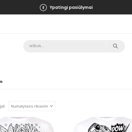
Ypatingi pasiūlymai
IS
gal: