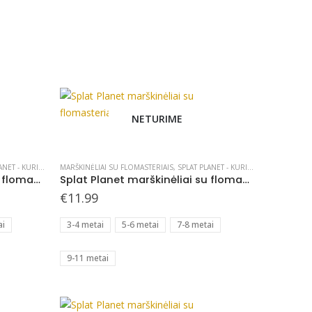
page
NETURIME
This
product
has
NET - KURIAME
MARŠKINĖLIAI SU FLOMASTERIAIS
,
SPLAT PLANET - KURIAME
Splat Planet marškinėliai su flomasteriais, Šuniukai
Splat Planet marškinėliai su flomasteriais, Paryžius
multiple
€
11.99
variants.
The
ai
3-4 metai
5-6 metai
7-8 metai
options
may
9-11 metai
be
chosen
on