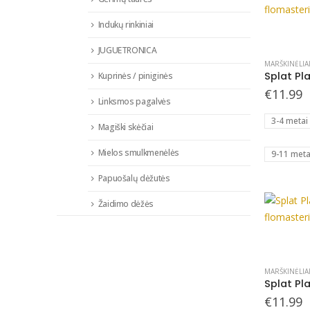
the
product
Indukų rinkiniai
This
page
product
JUGUETRONICA
has
MARŠKINĖLIA
Kuprinės / piniginės
multiple
€
11.99
variants.
Linksmos pagalvės
The
3-4 metai
options
Magiški skėčiai
may
Mielos smulkmenėlės
9-11 meta
be
chosen
Papuošalų dėžutės
on
Žaidimo dėžės
the
product
This
page
product
has
MARŠKINĖLIA
multiple
€
11.99
variants.