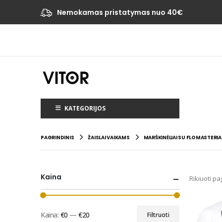
Nemokamas pristatymas nuo 40€
KATEGORIJOS
PAGRINDINIS
ŽAISLAI VAIKAMS
MARŠKINĖLIAI SU FLOMASTERIA
Kaina
Rikiuoti pa
Kaina:
€0
—
€20
Filtruoti
Min
Maks