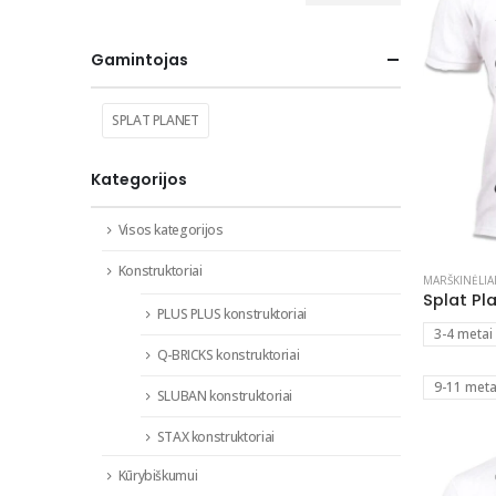
kaina
kaina
Gamintojas
SPLAT PLANET
Kategorijos
Visos kategorijos
Konstruktoriai
MARŠKINĖLIA
PLUS PLUS konstruktoriai
3-4 metai
Q-BRICKS konstruktoriai
9-11 meta
SLUBAN konstruktoriai
STAX konstruktoriai
Kūrybiškumui