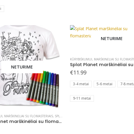
i
NETURIME
This
product
has
KŪRYBIŠKUMUI
,
MARŠKINĖLIAI SU FLOMAST
multiple
NETURIME
€
11.99
variants.
The
3-4 metai
5-6 metai
7-8 met
options
may
9-11 metai
be
chosen
on
UI
,
MARŠKINĖLIAI SU FLOMASTERIAIS
,
SPLAT PLANET - KURIAME
Splat Planet marškinėliai su flomasteriais, Princesės
the
product