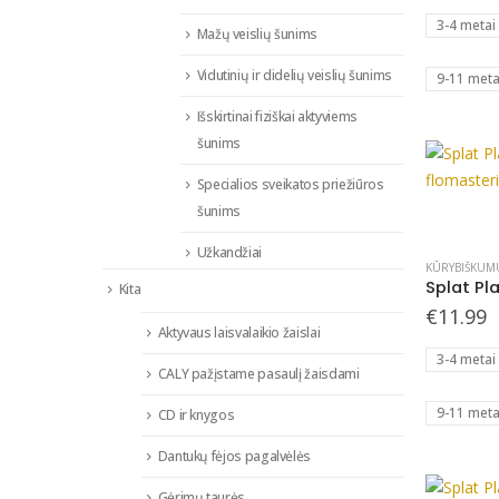
multiple
3-4 metai
variants.
Mažų veislių šunims
The
Vidutinių ir didelių veislių šunims
9-11 meta
options
may
Išskirtinai fiziškai aktyviems
be
šunims
chosen
Specialios sveikatos priežiūros
on
This
šunims
the
product
product
Užkandžiai
has
page
KŪRYBIŠKUM
multiple
Kita
€
11.99
variants.
Aktyvaus laisvalaikio žaislai
The
3-4 metai
options
CALY pažįstame pasaulį žaisdami
may
9-11 meta
CD ir knygos
be
chosen
Dantukų fėjos pagalvėlės
on
Gėrimų taurės