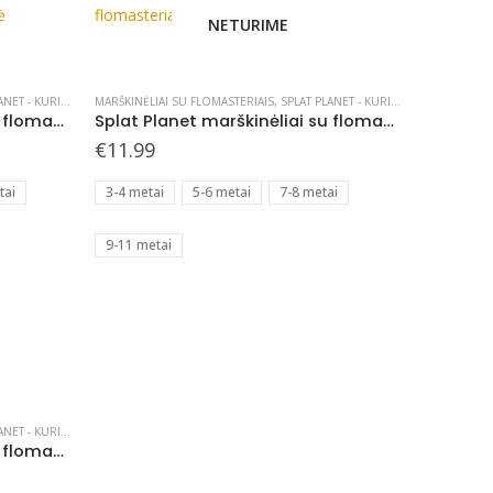
the
NETURIME
product
This
page
product
has
NET - KURIAME
MARŠKINĖLIAI SU FLOMASTERIAIS
,
SPLAT PLANET - KURIAME
Splat Planet marškinėliai su flomasteriais, Vienaragis Žvaigždė
Splat Planet marškinėliai su flomasteriais, Koala
multiple
€
11.99
variants.
The
tai
3-4 metai
5-6 metai
7-8 metai
options
may
9-11 metai
be
chosen
on
the
product
page
NET - KURIAME
Splat Planet marškinėliai su flomasteriais, Vienaragis Balerina