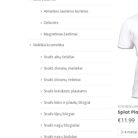
may
be
Atminties lavinimo kortelės
chosen
Dėlionės
on
the
Magnetiniai žaidimai
product
Vaikiška kosmetika
page
Snails akių šešėliai
Snails dovanų maišeliai
Snails dovanų rinkiniai
Snails kreidutės plaukams
Snails kūno ir plaukų blizgiai
This
KŪRYBIŠKUM
product
Snails lūpų blizgiai
has
€
11.99
multiple
Snails nagų blizgučiai
3-4 metai
variants.
Snails nagų lipdukai