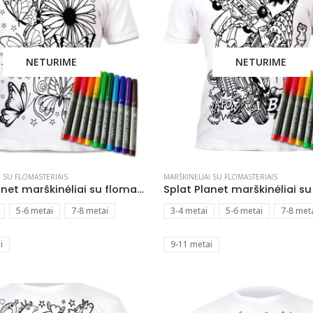
NETURIME
NETURIME
I SU FLOMASTERIAIS
MARŠKINĖLIAI SU FLOMASTERIAIS
Splat Planet marškinėliai su flomasteriais Drugeliai
5-6 metai
7-8 metai
3-4 metai
5-6 metai
7-8 met
i
9-11 metai