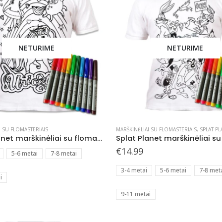
NETURIME
NETURIME
This
I SU FLOMASTERIAIS
MARŠKINĖLIAI SU FLOMASTERIAIS
,
SPLAT PLA
product
Splat Planet marškinėliai su flomasteriais Vienaragiai
has
€
14.99
5-6 metai
7-8 metai
multiple
3-4 metai
5-6 metai
7-8 met
variants.
i
The
9-11 metai
options
may
be