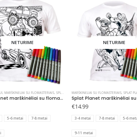
chosen
on
the
product
page
NETURIME
NETURIME
This
UI
,
MARŠKINĖLIAI SU FLOMASTERIAIS
,
SPLAT PLANET - KURIAME
MARŠKINĖLIAI SU FLOMASTERIAIS
,
SPLAT PLA
product
Splat Planet marškinėliai su flomasteriais, Mašinos
has
€
14.99
multiple
5-6 metai
7-8 metai
3-4 metai
7-8 metai
5-6 met
variants.
The
i
9-11 metai
options