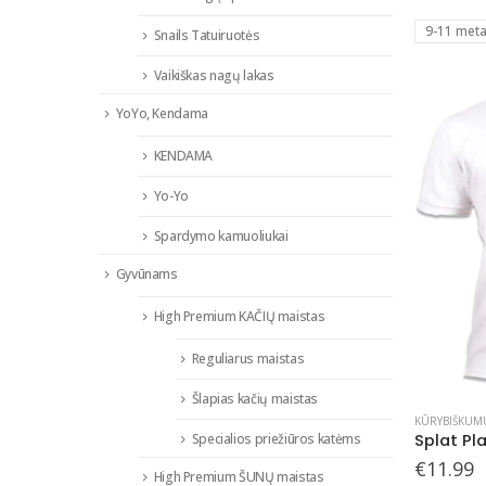
The
9-11 meta
options
Snails Tatuiruotės
may
Vaikiškas nagų lakas
be
chosen
YoYo, Kendama
on
KENDAMA
the
product
Yo-Yo
page
Spardymo kamuoliukai
Gyvūnams
High Premium KAČIŲ maistas
Reguliarus maistas
Šlapias kačių maistas
This
KŪRYBIŠKUM
product
Specialios priežiūros katėms
has
€
11.99
High Premium ŠUNŲ maistas