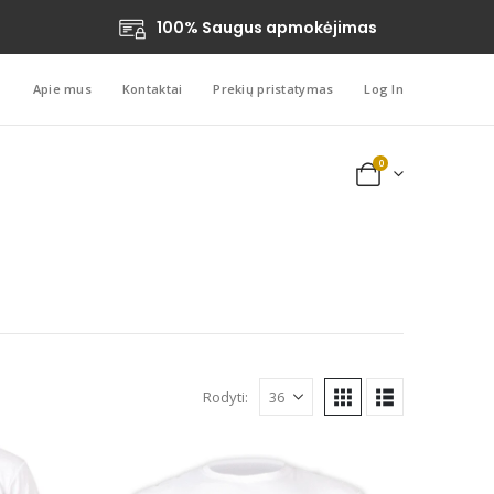
100% Saugus apmokėjimas
Apie mus
Kontaktai
Prekių pristatymas
Log In
0
Rodyti: