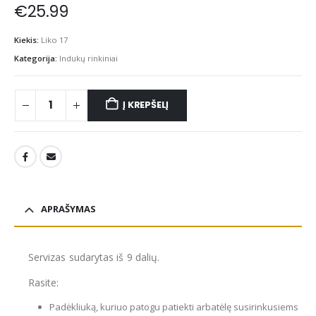
€
25.99
Kiekis:
Liko 17
Kategorija:
Indukų rinkiniai
Į KREPŠELĮ
APRAŠYMAS
Servizas sudarytas iš 9 dalių.
Rasite:
Padėkliuką, kuriuo patogu patiekti arbatėlę susirinkusiems