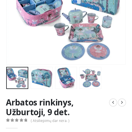
Arbatos rinkinys,
Užburtoji, 9 det.
( Atsiliepimų dar nėra. )
0
out of 5