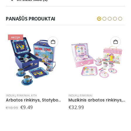
PANAŠŪS PRODUKTAI
INDUKŲ RINKINIAI
INDUKŲ RINKINIAI
,
KITA
Arbatos rinkinys, Statybos, 7 det.
Muzikinis arbatos rinkinys, Geriausios draugės, 9 det.
€
32.99
€
34.99