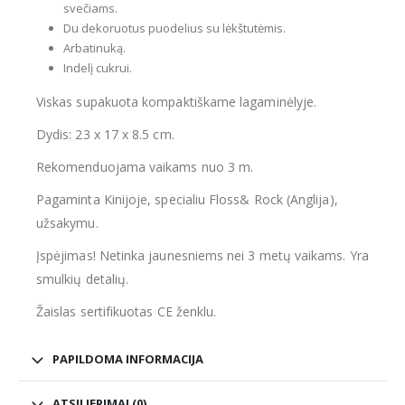
svečiams.
Du dekoruotus puodelius su lėkštutėmis.
Arbatinuką.
Indelį cukrui.
Viskas supakuota kompaktiškame lagaminėlyje.
Dydis: 23 x 17 x 8.5 cm.
Rekomenduojama vaikams nuo 3 m.
Pagaminta Kinijoje, specialiu Floss& Rock (Anglija),
užsakymu.
Įspėjimas! Netinka jaunesniems nei 3 metų vaikams. Yra
smulkių detalių.
Žaislas sertifikuotas CE ženklu.
PAPILDOMA INFORMACIJA
ATSILIEPIMAI (0)