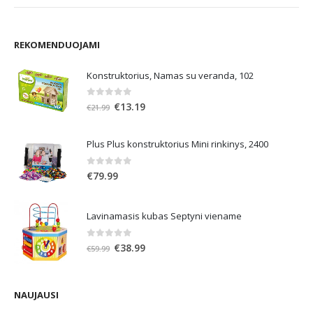
REKOMENDUOJAMI
Konstruktorius, Namas su veranda, 102
0
out of 5
Original
Current
€
13.19
€
21.99
price
price
was:
is:
Plus Plus konstruktorius Mini rinkinys, 2400
€21.99.
€13.19.
0
out of 5
€
79.99
Lavinamasis kubas Septyni viename
0
out of 5
Original
Current
€
38.99
€
59.99
price
price
was:
is:
€59.99.
€38.99.
NAUJAUSI