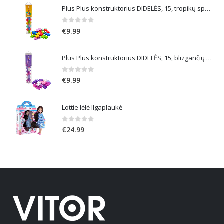
Plus Plus konstruktorius DIDELĖS, 15, tropikų spalvos
0
out of 5
€
9.99
Plus Plus konstruktorius DIDELĖS, 15, blizgančių spalvų
0
out of 5
€
9.99
Lottie lėlė Ilgaplaukė
0
out of 5
€
24.99