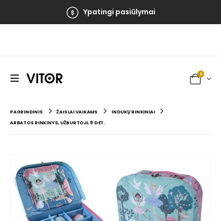
Ypatingi pasiūlymai
0
PAGRINDINIS
ŽAISLAI VAIKAMS
INDUKŲ RINKINIAI
ARBATOS RINKINYS, UŽBURTOJI, 9 DET.