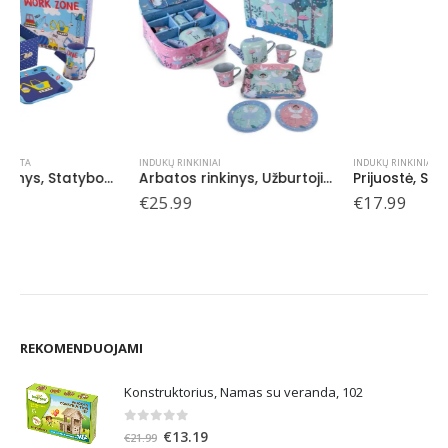
INDUKŲ RINKINIAI
INDUKŲ RINKINIAI
,
PIEŠIU / BRAIŽAU
Arbatos rinkinys, Užburtoji, 9 det.
Prijuostė, Statybos
€
25.99
€
17.99
REKOMENDUOJAMI
Konstruktorius, Namas su veranda, 102
0
out of 5
Original
Current
€
13.19
€
21.99