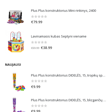
price
price
was:
is:
Plus Plus konstruktorius Mini rinkinys, 2400
€21.99.
€13.19.
0
out of 5
€
79.99
Lavinamasis kubas Septyni viename
0
out of 5
Original
Current
€
38.99
€
59.99
price
price
was:
is:
€59.99.
€38.99.
NAUJAUSI
Plus Plus konstruktorius DIDELĖS, 15, tropikų spalvos
0
out of 5
€
9.99
Plus Plus konstruktorius DIDELĖS, 15, blizgančių spalvų
0
out of 5
€
9.99