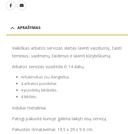
APRAŠYMAS
Vaikiškas arbatos servizas skirtas lavinti vaizduotę, žaisti
teminius, vaidmenų žaidimus ir lavinti kūrybiškumą.
Arbatos servizas susideda iš 14 dalių:
Arbatinukas (su dangteliu).
4 arbatos puodeliai.
4 puodelių lėkštelės.
4 lėkštės.
Indukai metaliniai.
Patogi pakuotė kurioje galima laikyti visą servizą.
Pakuotės išmatavimai: 19.5 x 29 x 9.6 cm.