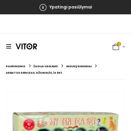
Ypatingi pasiūlymai
0
PAGRINDINIS
ŽAISLAI VAIKAMS
INDUKŲ RINKINIAI
ARBATOS SERVIZAS, DŽIUNGLĖS, 14 DET.