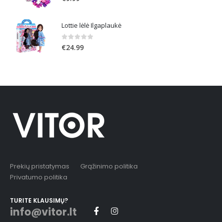
Lottie lėlė Ilgaplaukė
0
out of 5
€
24.99
Prekių pristatymas
Grąžinimo politika
Privatumo politika
TURITE KLAUSIMŲ?
info@vitor.lt