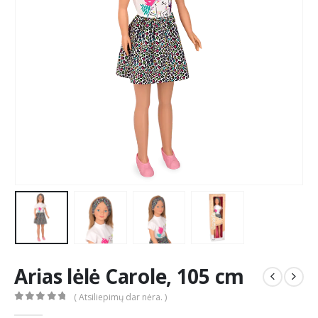
Arias lėlė Carole, 105 cm
( Atsiliepimų dar nėra. )
0
out of 5