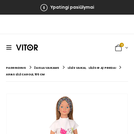
Ypatingi pasiūlymai
0
PAGRINDINIS
ŽAISLAI VAIKAMS
LĖLĖS VAIKAI
,
LĖLĖS IR JŲ PRIEDAI
ARIAS LĖLĖ CAROLE, 105 CM