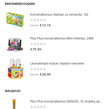
REKOMENDUOJAMI
Konstruktorius, Namas su veranda, 102
0
out of 5
Original
Current
€
13.19
€
21.99
price
price
was:
is:
Plus Plus konstruktorius Mini rinkinys, 2400
€21.99.
€13.19.
0
out of 5
€
79.99
Lavinamasis kubas Septyni viename
0
out of 5
Original
Current
€
38.99
€
59.99
price
price
was:
is:
€59.99.
€38.99.
NAUJAUSI
Plus Plus konstruktorius DIDELĖS, 15, tropikų spalvos