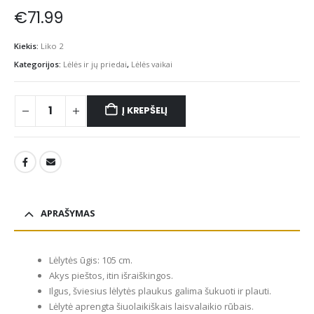
€
71.99
Kiekis:
Liko 2
Kategorijos:
Lėlės ir jų priedai
,
Lėlės vaikai
Į KREPŠELĮ
APRAŠYMAS
Lėlytės ūgis: 105 cm.
Akys pieštos, itin išraiškingos.
Ilgus, šviesius lėlytės plaukus galima šukuoti ir plauti.
Lėlytė aprengta šiuolaikiškais laisvalaikio rūbais.