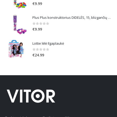
0
out of 5
€
9.99
Plus Plus konstruktorius DIDELĖS, 15, blizgančių spalvų
0
out of 5
€
9.99
Lottie lėlė Ilgaplaukė
0
out of 5
€
24.99