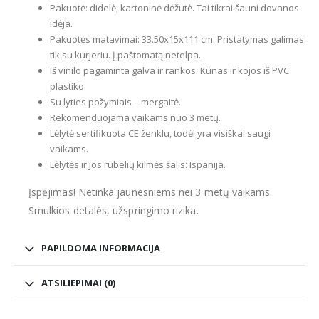
Pakuotė: didelė, kartoninė dėžutė. Tai tikrai šauni dovanos
idėja.
Pakuotės matavimai: 33.50x15x111 cm. Pristatymas galimas
tik su kurjeriu. Į paštomatą netelpa.
Iš vinilo pagaminta galva ir rankos. Kūnas ir kojos iš PVC
plastiko.
Su lyties požymiais – mergaitė.
Rekomenduojama vaikams nuo 3 metų.
Lėlytė sertifikuota CE ženklu, todėl yra visiškai saugi
vaikams.
Lėlytės ir jos rūbelių kilmės šalis: Ispanija.
Įspėjimas! Netinka jaunesniems nei 3 metų vaikams.
Smulkios detalės, užspringimo rizika.
PAPILDOMA INFORMACIJA
ATSILIEPIMAI (0)