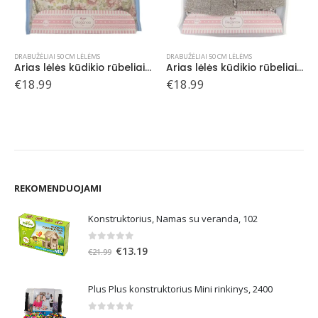
DRABUŽĖLIAI 50 CM LĖLĖMS
DRABUŽĖLIAI 50 CM LĖLĖMS
Arias lėlės kūdikio rūbeliai, 50 cm V10
Arias lėlės kūdikio rūbeliai, 50 cm V3
€
18.99
€
18.99
REKOMENDUOJAMI
Konstruktorius, Namas su veranda, 102
0
out of 5
Original
Current
€
13.19
€
21.99
price
price
was:
is:
Plus Plus konstruktorius Mini rinkinys, 2400
€21.99.
€13.19.
0
out of 5