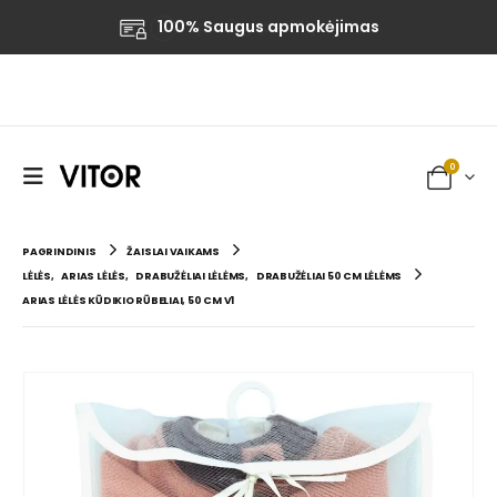
100% Saugus apmokėjimas
0
PAGRINDINIS
ŽAISLAI VAIKAMS
LĖLĖS
,
ARIAS LĖLĖS
,
DRABUŽĖLIAI LĖLĖMS
,
DRABUŽĖLIAI 50 CM LĖLĖMS
ARIAS LĖLĖS KŪDIKIO RŪBELIAI, 50 CM V1