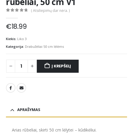
rūbeliai, 50 cm V1
( Atsiliepimų dar nėra. )
0
out of 5
€
18.99
Kiekis:
Liko 3
Kategorija:
Drabužėliai 50 cm lėlėms
Į KREPŠELĮ
APRAŠYMAS
Arias rūbeliai, skirti 50 cm lėlytei – kūdikėliui.