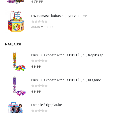
€
79.99
Lavinamasis kubas Septyni viename
0
out of 5
Original
Current
€
38.99
€
59.99
price
price
was:
is:
€59.99.
€38.99.
NAUJAUSI
Plus Plus konstruktorius DIDELĖS, 15, tropikų spalvos
0
out of 5
€
9.99
Plus Plus konstruktorius DIDELĖS, 15, blizgančių spalvų
0
out of 5
€
9.99
Lottie lėlė Ilgaplaukė