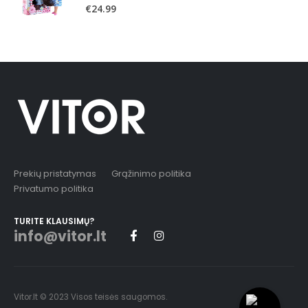
0
out of 5
€
24.99
Prekių pristatymas
Grąžinimo politika
Privatumo politika
TURITE KLAUSIMŲ?
info@vitor.lt
Vitor.lt © 2023 Visos teisės saugomos.