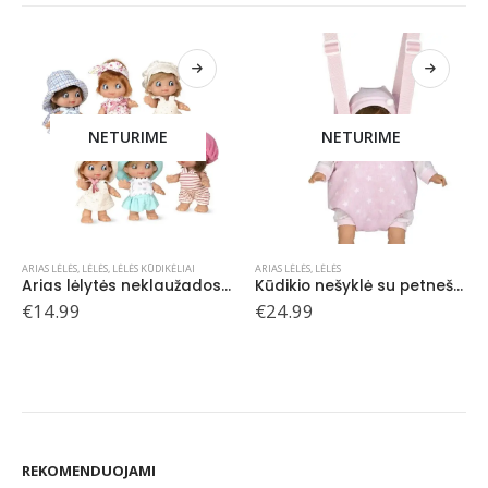
NETURIME
NETURIME
ARIAS LĖLĖS
,
LĖLĖS
ARIAS LĖLĖS
,
LĖLĖS
Kūdikio nešyklė su petnešomis, rožinė
Kūdikio nešyklė su petnešomis, pilka
€
24.99
€
24.99
REKOMENDUOJAMI