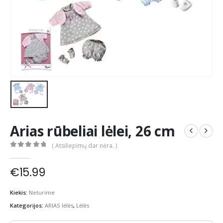
Arias rūbeliai lėlei, 26 cm
( Atsiliepimų dar nėra. )
0
out of 5
€
15.99
Kiekis:
Neturime
Kategorijos:
ARIAS lėlės
,
Lėlės