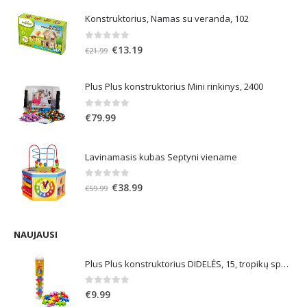
Konstruktorius, Namas su veranda, 102
0
out of 5
Original
Current
€
13.19
€
21.99
price
price
was:
is:
Plus Plus konstruktorius Mini rinkinys, 2400
€21.99.
€13.19.
0
out of 5
€
79.99
Lavinamasis kubas Septyni viename
0
out of 5
Original
Current
€
38.99
€
59.99
price
price
was:
is:
€59.99.
€38.99.
NAUJAUSI
Plus Plus konstruktorius DIDELĖS, 15, tropikų spalvos
0
out of 5
€
9.99