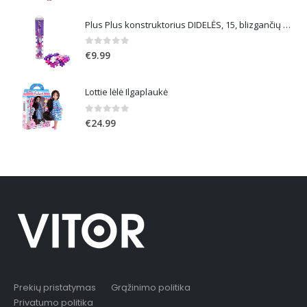
Plus Plus konstruktorius DIDELĖS, 15, blizgančių spalvų
0
out of 5
€
9.99
Lottie lėlė Ilgaplaukė
0
out of 5
€
24.99
Prekių pristatymas
Grąžinimo politika
Privatumo politika