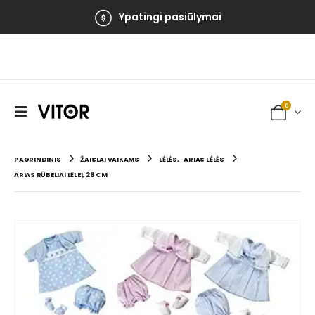
Ypatingi pasiūlymai
0
PAGRINDINIS
ŽAISLAI VAIKAMS
LĖLĖS
,
ARIAS LĖLĖS
ARIAS RŪBELIAI LĖLEI, 26 CM