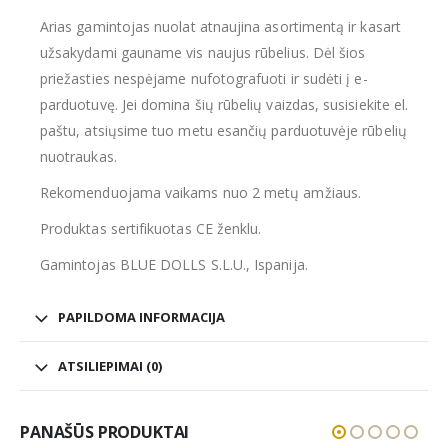
Arias gamintojas nuolat atnaujina asortimentą ir kasart
užsakydami gauname vis naujus rūbelius. Dėl šios
priežasties nespėjame nufotografuoti ir sudėti į e-
parduotuvę. Jei domina šių rūbelių vaizdas, susisiekite el.
paštu, atsiųsime tuo metu esančių parduotuvėje rūbelių
nuotraukas.
Rekomenduojama vaikams nuo 2 metų amžiaus.
Produktas sertifikuotas CE ženklu.
Gamintojas BLUE DOLLS S.L.U., Ispanija.
PAPILDOMA INFORMACIJA
ATSILIEPIMAI (0)
PANAŠŪS PRODUKTAI