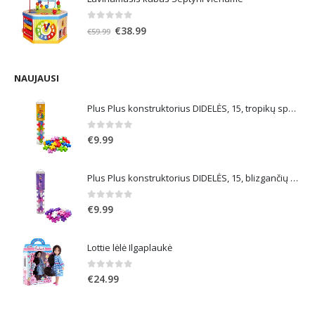
0
out of 5
Original
Current
€
38.99
€
59.99
price
price
was:
is:
€59.99.
€38.99.
NAUJAUSI
Plus Plus konstruktorius DIDELĖS, 15, tropikų spalvos
0
out of 5
€
9.99
Plus Plus konstruktorius DIDELĖS, 15, blizgančių spalvų
0
out of 5
€
9.99
Lottie lėlė Ilgaplaukė
0
out of 5
€
24.99