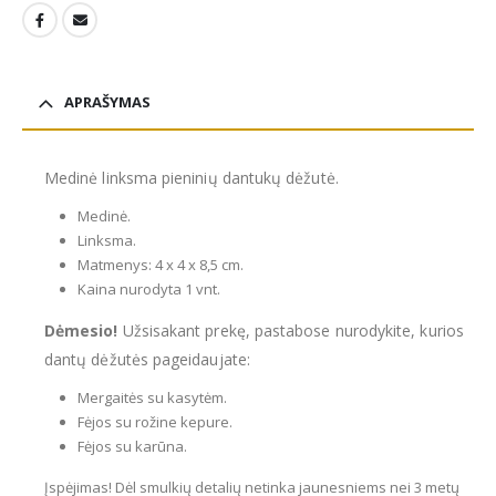
APRAŠYMAS
Medinė linksma pieninių dantukų dėžutė.
Medinė.
Linksma.
Matmenys: 4 x 4 x 8,5 cm.
Kaina nurodyta 1 vnt.
Dėmesio!
Užsisakant prekę, pastabose nurodykite, kurios
dantų dėžutės pageidaujate:
Mergaitės su kasytėm.
Fėjos su rožine kepure.
Fėjos su karūna.
Įspėjimas! Dėl smulkių detalių netinka jaunesniems nei 3 metų