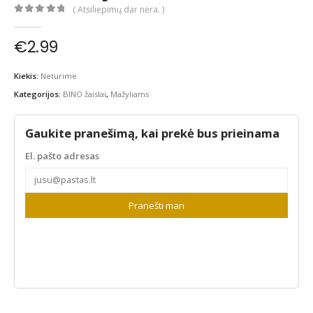
( Atsiliepimų dar nėra. )
0
out of 5
€
2.99
Kiekis:
Neturime
Kategorijos:
BINO žaislai
,
Mažyliams
Gaukite pranešimą, kai prekė bus prieinama
El. pašto adresas
Pranešti man