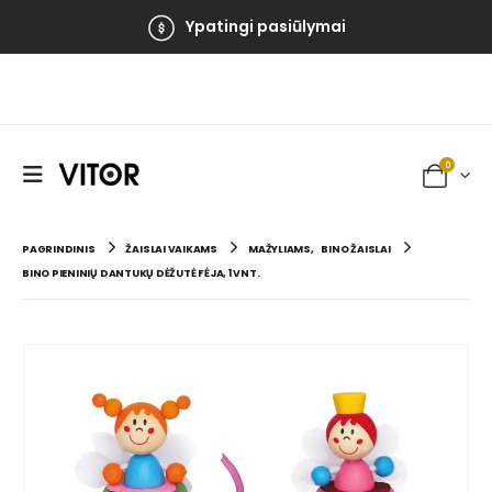
Ypatingi pasiūlymai
0
PAGRINDINIS
ŽAISLAI VAIKAMS
MAŽYLIAMS
,
BINO ŽAISLAI
BINO PIENINIŲ DANTUKŲ DĖŽUTĖ FĖJA, 1 VNT.