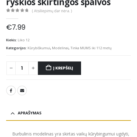
ryškios skirtingos spalvos
( Atsiliepimų dar nėra. )
0
out of 5
€
7.99
Kiekis:
Liko 12
Kategorijos:
Kūrybiškumui
,
Modelinai
,
Tinka MUMS iki 112 metų
Į KREPŠELĮ
APRAŠYMAS
Burbulinis modelinas yra skirtas vaikų kūrybingumui ugdyti,