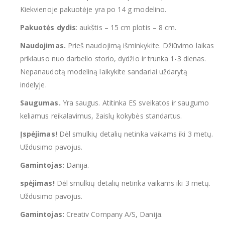
Kiekvienoje pakuotėje yra po 14 g modelino.
Pakuotės dydis
: aukštis – 15 cm plotis – 8 cm.
Naudojimas.
Prieš naudojimą išminkykite. Džiūvimo laikas
priklauso nuo darbelio storio, dydžio ir trunka 1-3 dienas.
Nepanaudotą modeliną laikykite sandariai uždarytą
indelyje.
Saugumas.
Yra saugus. Atitinka ES sveikatos ir saugumo
keliamus reikalavimus, žaislų kokybės standartus.
Įspėjimas!
Dėl smulkių detalių netinka vaikams iki 3 metų.
Uždusimo pavojus.
Gamintojas:
Danija.
spėjimas!
Dėl smulkių detalių netinka vaikams iki 3 metų.
Uždusimo pavojus.
Gamintojas:
Creativ Company A/S, Danija.