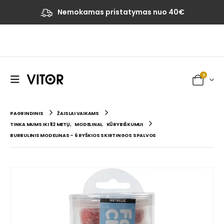
Nemokamas pristatymas nuo 40€
0
PAGRINDINIS
ŽAISLAI VAIKAMS
TINKA MUMS IKI 112 METŲ
,
MODELINAI
,
KŪRYBIŠKUMUI
BURBULINIS MODELINAS – 6 RYŠKIOS SKIRTINGOS SPALVOS