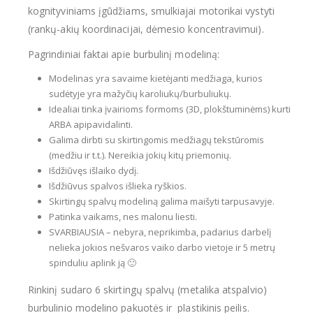
kognityviniams įgūdžiams, smulkiajai motorikai vystyti
(rankų-akių koordinacijai, dėmesio koncentravimui).
Pagrindiniai faktai apie burbulinį modeliną:
Modelinas yra savaime kietėjanti medžiaga, kurios
sudėtyje yra mažyčių karoliukų/burbuliukų.
Idealiai tinka įvairioms formoms (3D, plokštuminėms) kurti
ARBA apipavidalinti.
Galima dirbti su skirtingomis medžiagų tekstūromis
(medžiu ir t.t.). Nereikia jokių kitų priemonių.
Išdžiūvęs išlaiko dydį.
Išdžiūvus spalvos išlieka ryškios.
Skirtingų spalvų modeliną galima maišyti tarpusavyje.
Patinka vaikams, nes malonu liesti.
SVARBIAUSIA – nebyra, neprikimba, padarius darbelį
nelieka jokios nešvaros vaiko darbo vietoje ir 5 metrų
spinduliu aplink ją 🙂
Rinkinį sudaro 6 skirtingų spalvų (metalika atspalvio)
burbulinio modelino pakuotės ir plastikinis peilis.