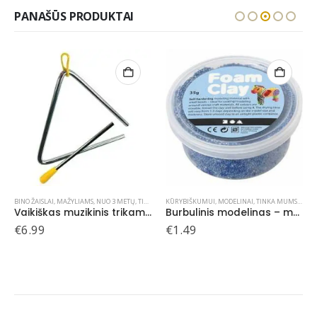
PANAŠŪS PRODUKTAI
,
PLUS PLUS PLASTIKINĖJE PAKUOTĖJE
BINO ŽAISLAI
,
MAŽYLIAMS
,
NUO 3 METŲ
,
TINKA MUMS IKI 112 METŲ
,
TINKA MUMS IKI 112 METŲ
KŪRYBIŠKUMUI
,
MODELINAI
,
TINKA MUMS IKI 112 METŲ
Vaikiškas muzikinis trikampis
Burbulinis modelinas – mėlyna spalva 35 gr
€
6.99
€
1.49
MS IKI 112 METŲ