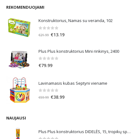
REKOMENDUOJAMI
Konstruktorius, Namas su veranda, 102
0
out of 5
Original
Current
€
13.19
€
21.99
price
price
was:
is:
Plus Plus konstruktorius Mini rinkinys, 2400
€21.99.
€13.19.
0
out of 5
€
79.99
Lavinamasis kubas Septyni viename
0
out of 5
Original
Current
€
38.99
€
59.99
price
price
was:
is:
€59.99.
€38.99.
NAUJAUSI
Plus Plus konstruktorius DIDELĖS, 15, tropikų spalvos