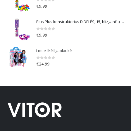
0
out of 5
€
9.99
Plus Plus konstruktorius DIDELĖS, 15, blizgančių spalvų
0
out of 5
€
9.99
Lottie lėlė Ilgaplaukė
0
out of 5
€
24.99