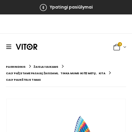
Ypatingi pasiūlymai
0
PAGRINDINIS
ŽAISLAI VAIKAMS
CALY PAŽĮSTAME PASAULĮ ŽAISDAMI
,
TINKA MUMS IKI 112 METŲ
,
KITA
CALY PAUKŠTELIS TIMAS