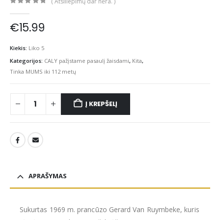
( Atsiliepimų dar nėra. )
0
out of 5
€
15.99
Kiekis:
Liko 5
Kategorijos:
CALY pažįstame pasaulį žaisdami
,
Kita
,
Tinka MUMS iki 112 metų
Į KREPŠELĮ
APRAŠYMAS
Sukurtas 1969 m. prancūzo Gerard Van Ruymbeke, kuris