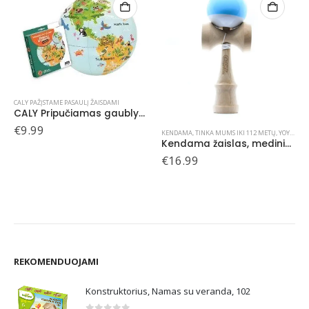
KENDAMA
,
TINKA MUMS IKI 112 METŲ
,
YOYO, KENDAMA
KENDAMA
,
TINKA MUMS IKI 112 METŲ
,
YOYO, KENDAMA
Kendama žaislas, medinis/mėlynas
Kendama žaislas, medinis/žalias
€
16.99
€
16.99
REKOMENDUOJAMI
Konstruktorius, Namas su veranda, 102