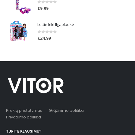
0
out of 5
€
9.99
Lottie lėlė Ilgaplaukė
0
out of 5
€
24.99
Prekių pristatymas
Grąžinimo politika
Privatumo politika
TURITE KLAUSIMŲ?