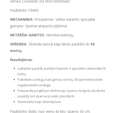
rėmėsi Leonardo Da Vinči brėžiniais!
Paukštelis TIMAS
MECHANINIS.
Prisukamas. Veikia sukantis specialiai
gumytei. Sparnai atsparūs plyšimui.
NETERŠIA GAMTOS.
Nereikia baterijų.
SKRENDA.
Skrenda laisvai kaip tikras paukštis iki
50
metrų.
Naudojimas.
Laikykite paukštį aukštyn kojomis ir apsukite rankenėlę 50
kartų.
Pakelkite uodegą, kad geriau skristų. Ekspermentuokite
reguliuodami uodegą.
Paspaudę jungiklį po dešiniuoju sparnu lengvai užsuksite
paukštį, kol sparnai pradės plazdenti.
Nemeskite kaip sklandytuvo.
Paukštelio dydis: nuo vieno iki kito sparno 50 cm.