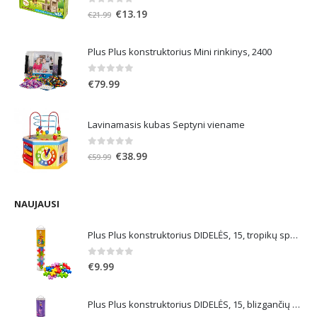
0
out of 5
Original
Current
€
13.19
€
21.99
price
price
was:
is:
Plus Plus konstruktorius Mini rinkinys, 2400
€21.99.
€13.19.
0
out of 5
€
79.99
Lavinamasis kubas Septyni viename
0
out of 5
Original
Current
€
38.99
€
59.99
price
price
was:
is:
€59.99.
€38.99.
NAUJAUSI
Plus Plus konstruktorius DIDELĖS, 15, tropikų spalvos
0
out of 5
€
9.99
Plus Plus konstruktorius DIDELĖS, 15, blizgančių spalvų