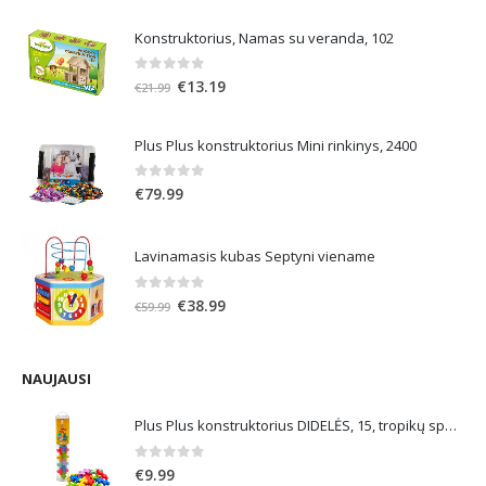
Konstruktorius, Namas su veranda, 102
0
out of 5
Original
Current
€
13.19
€
21.99
price
price
was:
is:
Plus Plus konstruktorius Mini rinkinys, 2400
€21.99.
€13.19.
0
out of 5
€
79.99
Lavinamasis kubas Septyni viename
0
out of 5
Original
Current
€
38.99
€
59.99
price
price
was:
is:
€59.99.
€38.99.
NAUJAUSI
Plus Plus konstruktorius DIDELĖS, 15, tropikų spalvos
0
out of 5
€
9.99