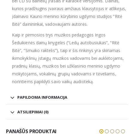
bei CD su dainelių įrašais ir karaoke versijomis. Dainas,
kurios pradžiugins įvairaus amžiaus klausytojus ir atlikėjus,
įdainavo Kauno meninio kūrybinio ugdymo studijos “Ritė
Bitė” dainininkai, vadovaujami autorės.
Kaip ir pirmosios trys muzikos pedagogės Ingos
Šeduikienės dainų knygelės (“Ledų autobusiukas”, “Ritė
Bitė”, “Smuiko raktelis”), taip ir šis rinkinys yra skiriamas
ikimokyklinių įstaigų muzikos vadovams bei auklėtojams,
pradinių klasių, muzikos bei užklasinio meninio ugdymo
mokytojams, vokalinių grupių vadovams ir tėveliams,
norintiems papildyti savo vaikų audioteką.
PAPILDOMA INFORMACIJA
ATSILIEPIMAI (0)
PANAŠŪS PRODUKTAI