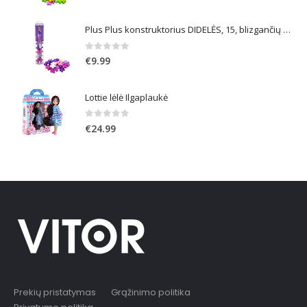
Plus Plus konstruktorius DIDELĖS, 15, blizgančių spalvų
0
out of 5
€
9.99
Lottie lėlė Ilgaplaukė
0
out of 5
€
24.99
Prekių pristatymas
Grąžinimo politika