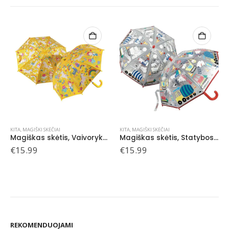
KITA
,
MAGIŠKI SKĖČIAI
KITA
,
MAGIŠKI SKĖČIAI
Magiškas skėtis, Vaivorykštės fėja
Magiškas skėtis, Statybos, skaidrus
€
15.99
€
15.99
REKOMENDUOJAMI