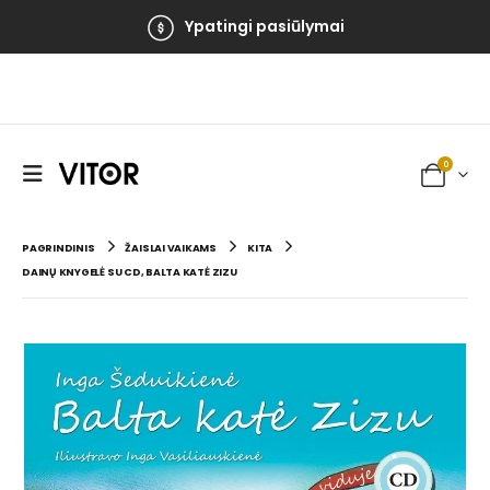
Ypatingi pasiūlymai
0
PAGRINDINIS
ŽAISLAI VAIKAMS
KITA
DAINŲ KNYGELĖ SU CD, BALTA KATĖ ZIZU