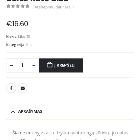
( Atsiliepimų dar nėra. )
0
out of 5
€
16.60
Kiekis:
Liko 23
Kategorija:
Kita
Į KREPŠELĮ
APRAŠYMAS
Šiame rinkinyje rasite trylika nuotaikingų kūrinių, jų natas