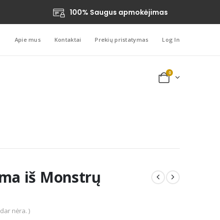
100% Saugus apmokėjimas
Apie mus
Kontaktai
Prekių pristatymas
Log In
0
ama iš Monstrų
 dar nėra. )