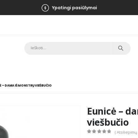
Ypatingi pasiūlymai
Ė – DAMA IŠ MONSTRŲ VIEŠBUČIO
Eunicė – d
viešbučio
( Atsiliepimų
0
out of 5