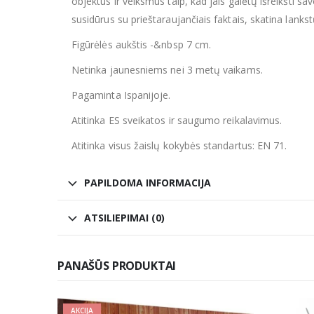
objektus ir veiksmus taip, kad jais galėtų išreikšti sa
susidūrus su prieštaraujančiais faktais, skatina lanks
Figūrėlės aukštis -&nbsp 7 cm.
Netinka jaunesniems nei 3 metų vaikams.
Pagaminta Ispanijoje.
Atitinka ES sveikatos ir saugumo reikalavimus.
Atitinka visus žaislų kokybės standartus: EN 71.
PAPILDOMA INFORMACIJA
ATSILIEPIMAI (0)
PANAŠŪS PRODUKTAI