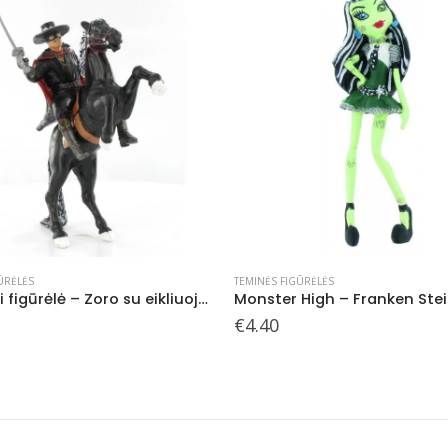
ŪRĖLĖS
TEMINĖS FIGŪRĖLĖS
High – Franken Stein
Comansi figūrėlė – Daktaras
€
4.20