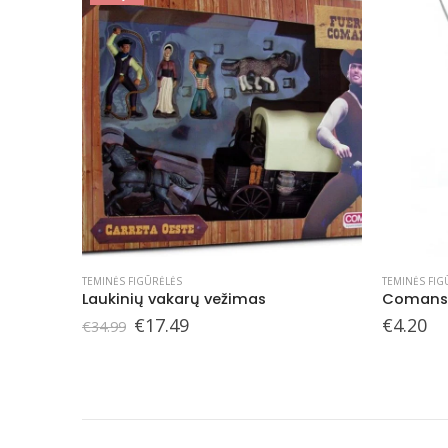
TEMINĖS FIGŪRĖLĖS
TEMINĖS FIG
Comansi figūrėlė – Zoro su eikliuoju žirgu
Monster 
€
4.20
€
4.40