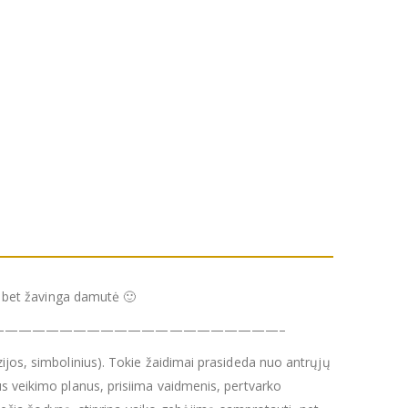
a, bet žavinga damutė 🙂
————————————————————–
zijos, simbolinius). Tokie žaidimai prasideda nuo antrųjų
us veikimo planus, prisiima vaidmenis, pertvarko