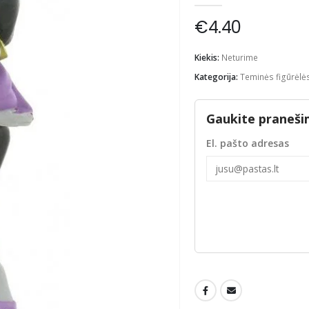
€
4.40
Kiekis:
Neturime
Kategorija:
Teminės figūrėlė
Gaukite praneši
El. pašto adresas