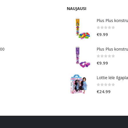
NAUJAUSI
Plus Plus konstr
0
out of 5
€
9.99
400
Plus Plus konstr
0
out of 5
€
9.99
Lottie lėlė Ilgapl
0
out of 5
€
24.99