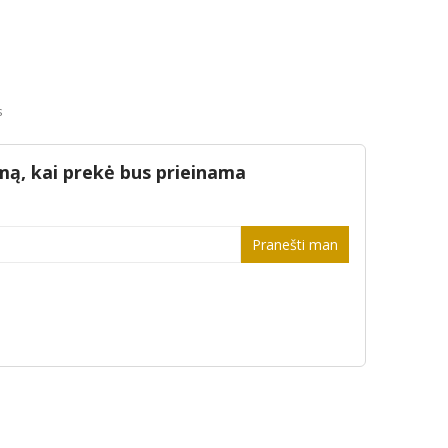
s
mą, kai prekė bus prieinama
Pranešti man