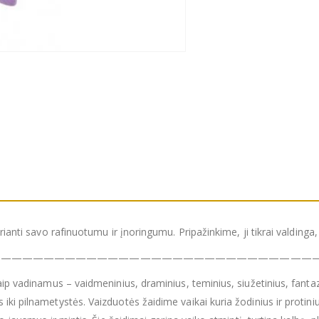
irianti savo rafinuotumu ir įnoringumu. Pripažinkime, ji tikrai valding
——————————————————————————————
taip vadinamus – vaidmeninius, draminius, teminius, siužetinius, fanta
iki pilnametystės. Vaizduotės žaidime vaikai kuria žodinius ir protini