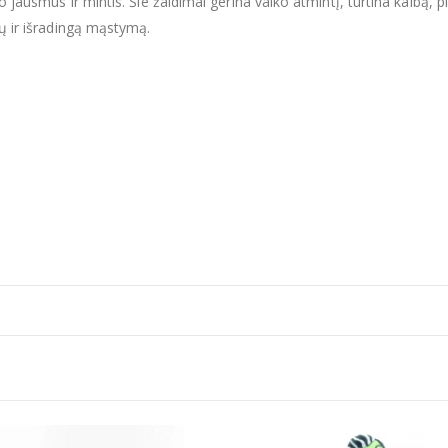
vo jausmus ir mintis. Šie žaidimai gerina vaiko atmintį, turtina kalbą,
tų ir išradingą mąstymą.