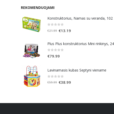
REKOMENDUOJAMI
Konstruktorius, Namas su veranda, 102
0
out of 5
Original
Current
€
13.19
€
21.99
price
price
was:
is:
Plus Plus konstruktorius Mini rinkinys, 2
€21.99.
€13.19.
0
out of 5
€
79.99
Lavinamasis kubas Septyni viename
0
out of 5
Original
Current
€
38.99
€
59.99
price
price
was:
is:
€59.99.
€38.99.