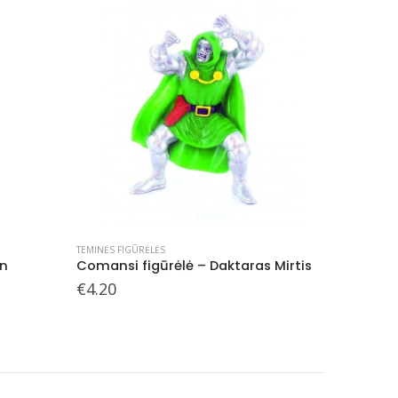
TEMINĖS FIGŪRĖLĖS
TEMINĖS FI
 Mirtis
Lokys dailininkas, figūrėlė
Comansi
€
4.40
€
4.20