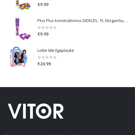
0
out of 5
€
9.99
Plus Plus konstruktorius DIDELĖS, 15, blizgančių spalvų
0
out of 5
€
9.99
Lottie lėlė Ilgaplaukė
0
out of 5
€
24.99