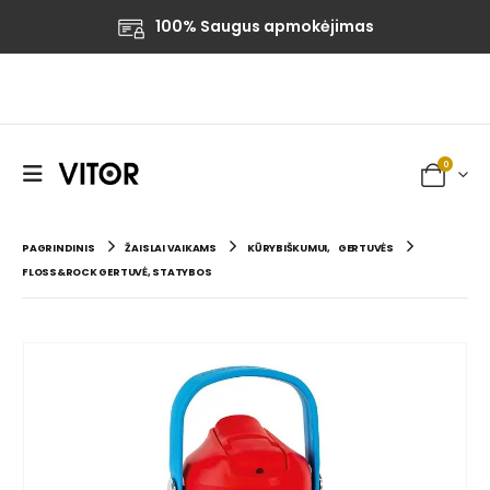
100% Saugus apmokėjimas
0
PAGRINDINIS
ŽAISLAI VAIKAMS
KŪRYBIŠKUMUI
,
GERTUVĖS
FLOSS&ROCK GERTUVĖ, STATYBOS