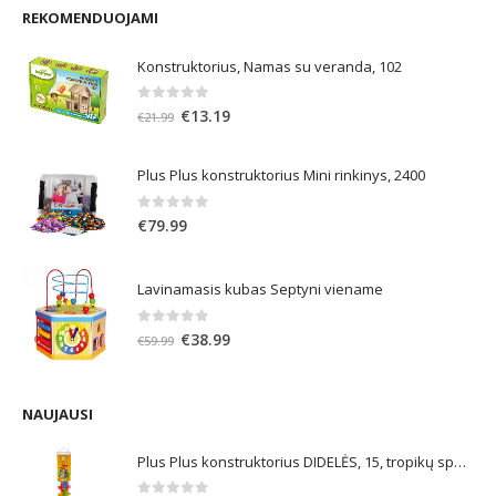
REKOMENDUOJAMI
Konstruktorius, Namas su veranda, 102
0
out of 5
Original
Current
€
13.19
€
21.99
price
price
was:
is:
Plus Plus konstruktorius Mini rinkinys, 2400
€21.99.
€13.19.
0
out of 5
€
79.99
Lavinamasis kubas Septyni viename
0
out of 5
Original
Current
€
38.99
€
59.99
price
price
was:
is:
€59.99.
€38.99.
NAUJAUSI
Plus Plus konstruktorius DIDELĖS, 15, tropikų spalvos