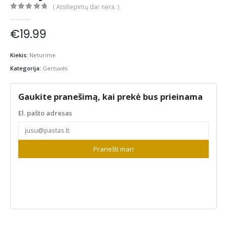
( Atsiliepimų dar nėra. )
0
out of 5
€
19.99
Kiekis:
Neturime
Kategorija:
Gertuvės
Gaukite pranešimą, kai prekė bus prieinama
El. pašto adresas
Pranešti man