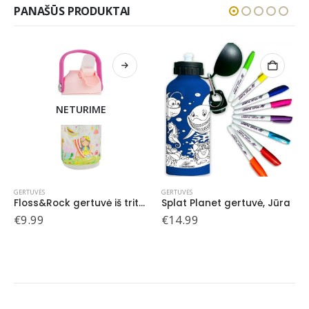
PANAŠŪS PRODUKTAI
NETURIME
GERTUVĖS
GERTUVĖS
Floss&Rock gertuvė iš tritano, Vaivorykštės fėja
Splat Planet gertuvė, Jūra
€
9.99
€
14.99