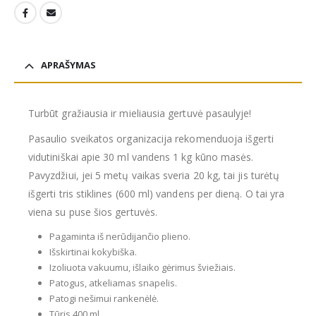
APRAŠYMAS
Turbūt gražiausia ir mieliausia gertuvė pasaulyje!
Pasaulio sveikatos organizacija rekomenduoja išgerti
vidutiniškai apie 30 ml vandens 1 kg kūno masės.
Pavyzdžiui, jei 5 metų vaikas sveria 20 kg, tai jis turėtų
išgerti tris stiklines (600 ml) vandens per dieną. O tai yra
viena su puse šios gertuvės.
Pagaminta iš nerūdijančio plieno.
Išskirtinai kokybiška.
Izoliuota vakuumu, išlaiko gėrimus šviežiais.
Patogus, atkeliamas snapelis.
Patogi nešimui rankenėlė.
Tūris 400 ml.