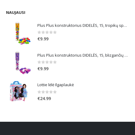
price
price
was:
is:
€59.99.
€38.99.
NAUJAUSI
Plus Plus konstruktorius DIDELĖS, 15, tropikų spalvos
0
out of 5
€
9.99
Plus Plus konstruktorius DIDELĖS, 15, blizgančių spalvų
0
out of 5
€
9.99
Lottie lėlė Ilgaplaukė
0
out of 5
€
24.99