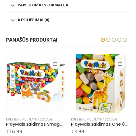
PAPILDOMA INFORMACIJA
ATSILIEPIMAI (0)
PANAŠŪS PRODUKTAI
KŪRYBIŠKUMUI
,
PLAYMAIS ŽAISLAI
Mais žaidimas Smagu žaisti 500, Kaukės
PlayMais žaidimas One 80, Žirafa
€
3.99
KŪRYBIŠKUMUI
,
PLAYMAIS ŽAISLAI