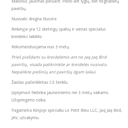
Malonus jausmas piešiant. Piešti ant lygių, bet negrublėtų
paviršių.
Nusivalo drėgna šluoste.
Rinkinyje yra 12 skirtingų spalvų ir vienas specialus
kreidelės laikiklis.
Rekomenduojama nuo 3 metų.
Prieš piešdami su kreidelėmis ant ne Jaq Jaq Bird
paviršių, visada patikrinkite ar kreidelės nusivalo.
Nepalikite piešinių ant paviršių ilgam laikui.
Žaislas paženklintas CE ženklu.
Įspėjimas! Netinka jaunesniems nei 3 metų vaikams.
Užspringimo rizika.
Pagaminta Kinijoje specialiu Le Petit Bleu LLC, Jaq Jaq Bird,
JAV, užsakymu.