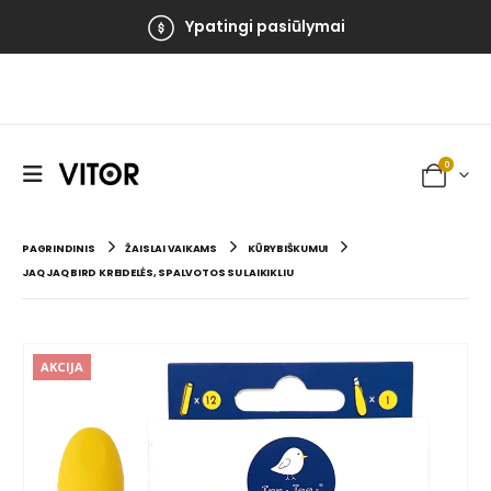
Ypatingi pasiūlymai
0
PAGRINDINIS
ŽAISLAI VAIKAMS
KŪRYBIŠKUMUI
JAQ JAQ BIRD KREIDELĖS, SPALVOTOS SU LAIKIKLIU
AKCIJA