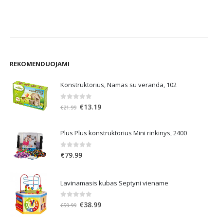
PlayMais žaidimas One 80, Dinozauras
€
3.99
REKOMENDUOJAMI
Konstruktorius, Namas su veranda, 102
0
out of 5
Original
Current
€
13.19
€
21.99
price
price
was:
is:
Plus Plus konstruktorius Mini rinkinys, 2400
€21.99.
€13.19.
0
out of 5
€
79.99
Lavinamasis kubas Septyni viename
0
out of 5
Original
Current
€
38.99
€
59.99