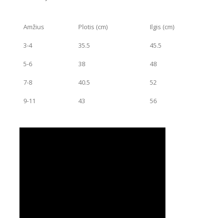
Amžius
Plotis (cm)
Ilgis (cm)
3-4
35.5
45.5
5-6
38
48
7-8
40.5
52
9-11
43
56