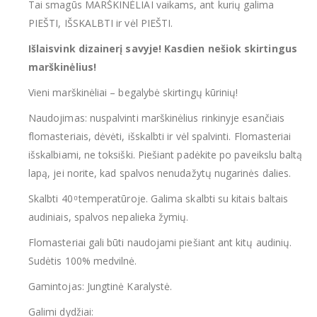
Tai smagūs MARŠKINĖLIAI vaikams, ant kurių galima
PIEŠTI, IŠSKALBTI ir vėl PIEŠTI.
Išlaisvink dizainerį savyje! Kasdien nešiok skirtingus
marškinėlius!
Vieni marškinėliai – begalybė skirtingų kūrinių!
Naudojimas: nuspalvinti marškinėlius rinkinyje esančiais
flomasteriais, dėvėti, išskalbti ir vėl spalvinti. Flomasteriai
išskalbiami, ne toksiški. Piešiant padėkite po paveikslu baltą
lapą, jei norite, kad spalvos nenudažytų nugarinės dalies.
Skalbti 40 ͦ temperatūroje. Galima skalbti su kitais baltais
audiniais, spalvos nepalieka žymių.
Flomasteriai gali būti naudojami piešiant ant kitų audinių.
Sudėtis 100% medvilnė.
Gamintojas: Jungtinė Karalystė.
Galimi dydžiai: