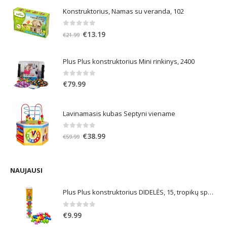
Konstruktorius, Namas su veranda, 102
0
out of 5
Original
Current
€
13.19
€
21.99
price
price
was:
is:
Plus Plus konstruktorius Mini rinkinys, 2400
€21.99.
€13.19.
0
out of 5
€
79.99
Lavinamasis kubas Septyni viename
0
out of 5
Original
Current
€
38.99
€
59.99
price
price
was:
is:
€59.99.
€38.99.
NAUJAUSI
Plus Plus konstruktorius DIDELĖS, 15, tropikų spalvos
0
out of 5
€
9.99