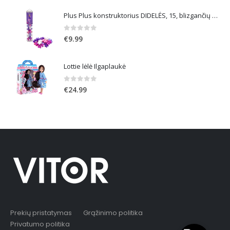
Plus Plus konstruktorius DIDELĖS, 15, blizgančių spalvų
0
out of 5
€
9.99
Lottie lėlė Ilgaplaukė
0
out of 5
€
24.99
Prekių pristatymas
Grąžinimo politika
Privatumo politika