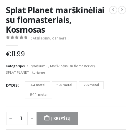
Splat Planet marškinėliai
su flomasteriais,
Kosmosas
( Atsiliepimų dar nėra. )
0
out of 5
€
11.99
Kategorijos:
Kūrybiškumui
,
Marškinėliai su flomasteriais
,
SPLAT PLANET - kuriame
DYDIS
3-4 metai
5-6 metai
7-8 metai
9-11 metai
Į KREPŠELĮ