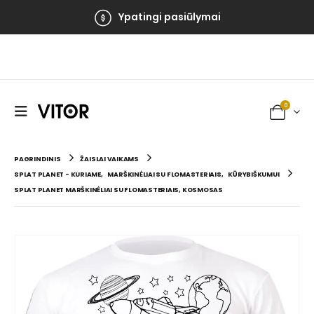
Ypatingi pasiūlymai
0
PAGRINDINIS
ŽAISLAI VAIKAMS
SPLAT PLANET - KURIAME
,
MARŠKINĖLIAI SU FLOMASTERIAIS
,
KŪRYBIŠKUMUI
SPLAT PLANET MARŠKINĖLIAI SU FLOMASTERIAIS, KOSMOSAS