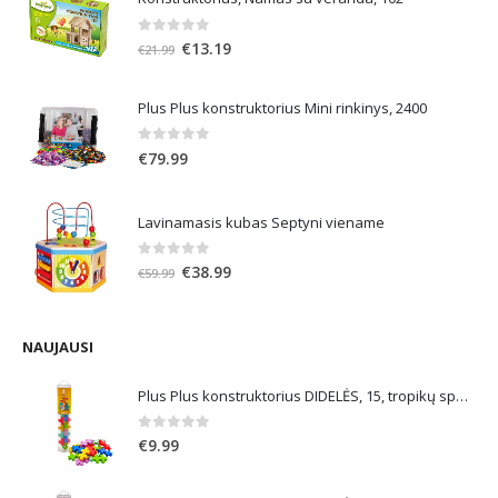
0
out of 5
Original
Current
€
13.19
€
21.99
price
price
was:
is:
Plus Plus konstruktorius Mini rinkinys, 2400
€21.99.
€13.19.
0
out of 5
€
79.99
Lavinamasis kubas Septyni viename
0
out of 5
Original
Current
€
38.99
€
59.99
price
price
was:
is:
€59.99.
€38.99.
NAUJAUSI
Plus Plus konstruktorius DIDELĖS, 15, tropikų spalvos
0
out of 5
€
9.99