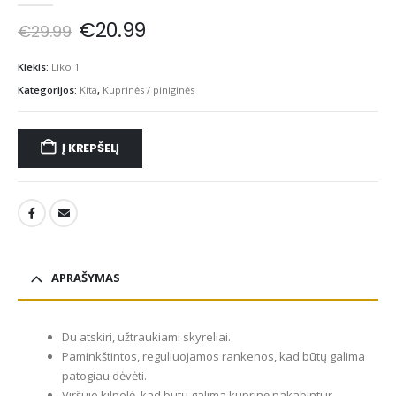
Original
Current
€
20.99
€
29.99
price
price
was:
is:
Kiekis:
Liko 1
€29.99.
€20.99.
Kategorijos:
Kita
,
Kuprinės / piniginės
Į KREPŠELĮ
APRAŠYMAS
Du atskiri, užtraukiami skyreliai.
Paminkštintos, reguliuojamos rankenos, kad būtų galima
patogiau dėvėti.
Viršuje kilpelė, kad būtų galima kuprinę pakabinti ir