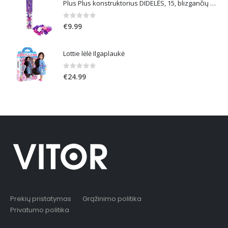
Plus Plus konstruktorius DIDELĖS, 15, blizgančių spalvų
0
out of 5
€
9.99
Lottie lėlė Ilgaplaukė
0
out of 5
€
24.99
Prekių pristatymas
Grąžinimo politika
Privatumo politika