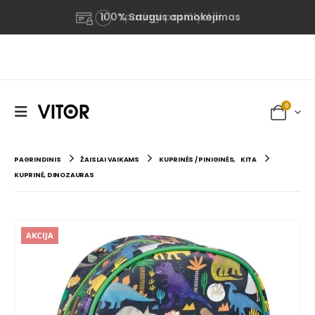
100% Saugus apmokėjimas
Ypatingi pasiūlymai
0
PAGRINDINIS
ŽAISLAI VAIKAMS
KUPRINĖS / PINIGINĖS
,
KITA
KUPRINĖ, DINOZAURAS
AKCIJA