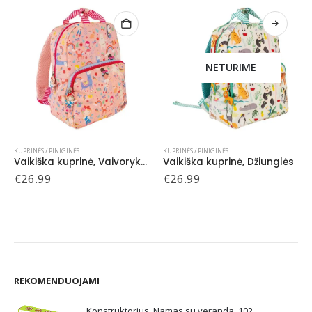
NETURIME
KUPRINĖS / PINIGINĖS
KUPRINĖS / PINIGINĖS
Vaikiška kuprinė, Vaivorykštės fėja
Vaikiška kuprinė, Džiunglės
€
26.99
€
26.99
REKOMENDUOJAMI
Konstruktorius, Namas su veranda, 102