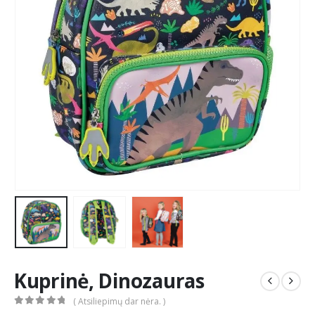
Kuprinė, Dinozauras
( Atsiliepimų dar nėra. )
0
out of 5