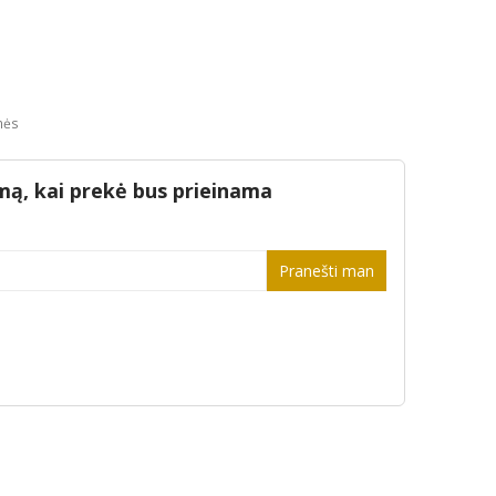
nės
mą, kai prekė bus prieinama
Pranešti man