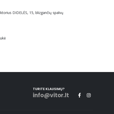
uktorius DIDELĖS, 15, blizgančių spalvų
aukė
TURITE KLAUSIMŲ?
info@vitor.lt