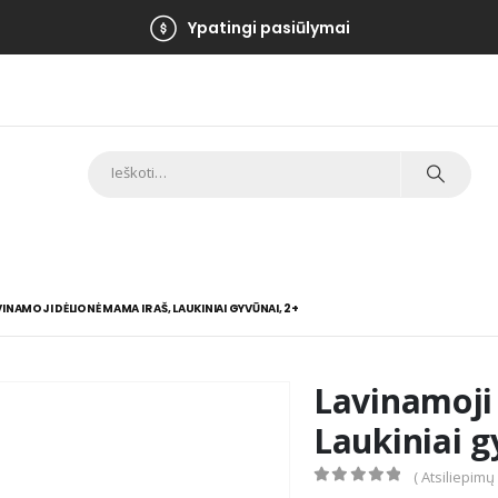
Ypatingi pasiūlymai
VINAMOJI DĖLIONĖ MAMA IR AŠ, LAUKINIAI GYVŪNAI, 2+
Lavinamoji
Laukiniai g
( Atsiliepimų
0
out of 5