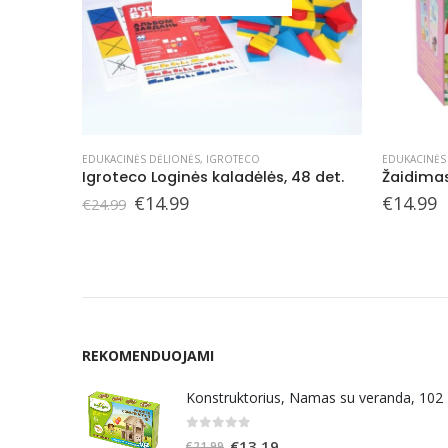
EDUKACINĖS DĖLIONĖS
,
ŽAIDIMAI
EDUKACINĖS
48 det.
Žaidimas domino-dėlionė 2in1, Vaivorykštės fėja
LUDI kil
€
14.99
€
38.99
REKOMENDUOJAMI
Konstruktorius, Namas su veranda, 102
0
out of 5
Original
Current
€
13.19
€
21.99