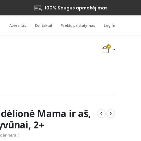
100% Saugus apmokėjimas
Apie mus
Kontaktai
Prekių pristatymas
Log In
0
 dėlionė Mama ir aš,
yvūnai, 2+
 dar nėra. )