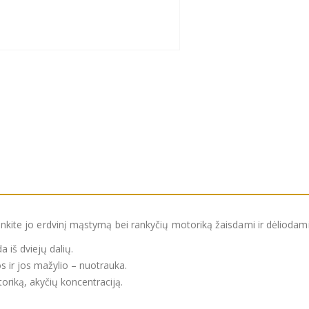
vinkite jo erdvinį mąstymą bei rankyčių motoriką žaisdami ir dėliodam
a iš dviejų dalių.
 ir jos mažylio – nuotrauka.
riką, akyčių koncentraciją.