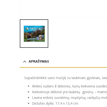
APRAŠYMAS
Supažindinkite savo mažylį su laukiniais gyvūnais, la
Rinkinį sudaro 8 dėlionės, kurių kiekviena susided
Kiekvienoje dėlionė yra laukinių gyvūnų – mamos
Lavina erdvinį suvokimą, mąstymą, rankyčių moto
Dėžutės dydis: 17,4 x 13,4 cm.