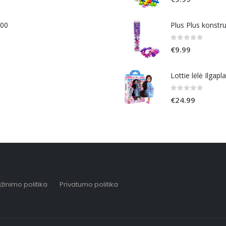
400
Plus Plus konstr
0
out of 5
€
9.99
Lottie lėlė Ilgapl
0
out of 5
€
24.99
žinimo politika
Privatumo politika