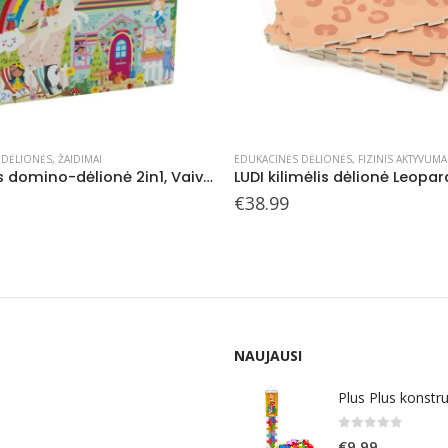
 DĖLIONĖS
,
FIZINIS AKTYVUMAS
,
LUDI ŽAISLAI MAŽYLIAMS
DĖLIONĖS
,
EDUKACINĖS DĖLIONĖS
,
ŽAIDI
imėlis dėlionė Leopardas
€
14.99
NAUJAUSI
Plus Plus konstr
0
out of 5
€
9.99