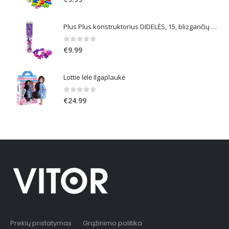
Plus Plus konstruktorius DIDELĖS, 15, blizgančių spalvų
0
out of 5
€
9.99
Lottie lėlė Ilgaplaukė
0
out of 5
€
24.99
Prekių pristatymas
Grąžinimo politika