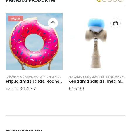
PANAŠŪS PRODUKTAI
,
TINKA MUMS IKI 112 METŲ
KENDAMA
,
TINKA MUMS IKI 112 METŲ
,
YOYO, KENDAMA
KENDAMA
,
TINKA MUMS IKI 112 METŲ
,
YOYO, KENDAMA
Kendama žaislas, medinis/mėlynas
Kendama žaislas, medinis/raudonas
€
16.99
€
16.99