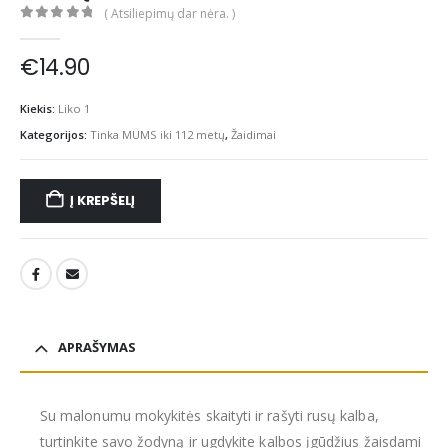
( Atsiliepimų dar nėra. )
0
out of 5
€
14.90
Kiekis:
Liko 1
Kategorijos:
Tinka MUMS iki 112 metų
,
Žaidimai
Į KREPŠELĮ
APRAŠYMAS
Su malonumu mokykitės skaityti ir rašyti rusų kalba,
turtinkite savo žodyną ir ugdykite kalbos įgūdžius žaisdami