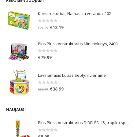
REKOMENDUOJAMI
Konstruktorius, Namas su veranda, 102
0
out of 5
Original
Current
€
13.19
€
21.99
price
price
was:
is:
Plus Plus konstruktorius Mini rinkinys, 2400
€21.99.
€13.19.
0
out of 5
€
79.99
Lavinamasis kubas Septyni viename
0
out of 5
Original
Current
€
38.99
€
59.99
price
price
was:
is:
€59.99.
€38.99.
NAUJAUSI
Plus Plus konstruktorius DIDELĖS, 15, tropikų spalvos
0
out of 5
€
9.99