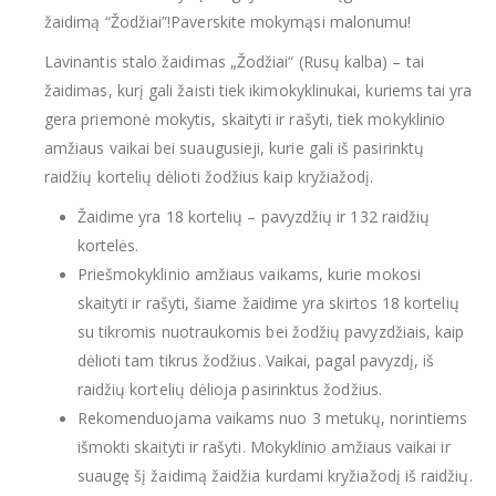
žaidimą “Žodžiai”!Paverskite mokymąsi malonumu!
Lavinantis stalo žaidimas „Žodžiai“ (Rusų kalba) – tai
žaidimas, kurį gali žaisti tiek ikimokyklinukai, kuriems tai yra
gera priemonė mokytis, skaityti ir rašyti, tiek mokyklinio
amžiaus vaikai bei suaugusieji, kurie gali iš pasirinktų
raidžių kortelių dėlioti žodžius kaip kryžiažodį.
Žaidime yra 18 kortelių – pavyzdžių ir 132 raidžių
kortelės.
Priešmokyklinio amžiaus vaikams, kurie mokosi
skaityti ir rašyti, šiame žaidime yra skirtos 18 kortelių
su tikromis nuotraukomis bei žodžių pavyzdžiais, kaip
dėlioti tam tikrus žodžius. Vaikai, pagal pavyzdį, iš
raidžių kortelių dėlioja pasirinktus žodžius.
Rekomenduojama vaikams nuo 3 metukų, norintiems
išmokti skaityti ir rašyti. Mokyklinio amžiaus vaikai ir
suaugę šį žaidimą žaidžia kurdami kryžiažodį iš raidžių.