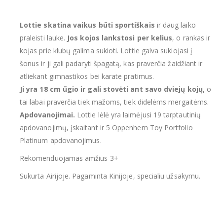
Lottie skatina vaikus būti sportiškais
ir daug laiko
praleisti lauke.
Jos kojos lankstosi per kelius
, o rankas ir
kojas prie klubų galima sukioti. Lottie galva sukiojasi į
šonus ir ji gali padaryti špagatą, kas praverčia žaidžiant ir
atliekant gimnastikos bei karate pratimus.
Ji yra 18 cm ūgio ir gali stovėti ant savo dviejų kojų,
o
tai labai praverčia tiek mažoms, tiek didelėms mergaitėms.
Apdovanojimai.
Lottie lėlė yra laimėjusi 19 tarptautinių
apdovanojimų, įskaitant ir 5 Oppenhem Toy Portfolio
Platinum apdovanojimus.
Rekomenduojamas amžius 3+
Sukurta Airijoje. Pagaminta Kinijoje, specialiu užsakymu.