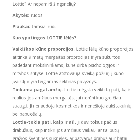
Lottie? Ar nepamirš žingsnelių?
Akytės:
rudos.
Plaukai:
tamsiai rudi.
Kuo ypatingos LOTTIE lėlės?
Vaikiškos kūno proporcijos.
Lottie lėlių kūno proporcijos
atitinka 9 metų mergaitės proprocijas ir yra sukurtos
padedant mokslininkams, kurie dirba psichologijos ir
mitybos srityse. Lottie atstovauja sveiką požiūrį į kūno
įvaizdį ir yra teigiamas sektinas pavyzdys.
Tinkama pagal amžių.
Lottie mėgsta veikti tą patį, ką ir
realios jos amžiaus mergaitės, jai nerūpi kuo greičiau
suaugti. Ji nenaudoja kosmetikos ir nenešioja aukštakulnių,
bei papuošalų.
Lottie-tokia pati, kaip ir aš .
Ji dėvi tokius pačius
drabužius, kaip ir tikri jos amžiaus vaikai,- ar tai būtų
gražios šventinės suknelės, ar patvarūs drabužiai ir batai