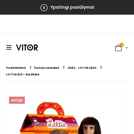
Ypatingi pasiūlymai
0
PAGRINDINIS
ŽAISLAI VAIKAMS
LĖLĖS
,
LOTTIE LĖLĖS
LOTTIE LĖLĖ – BALERINA
AKCIJA