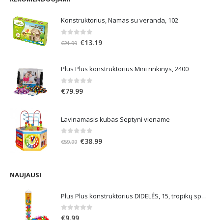
Konstruktorius, Namas su veranda, 102
0
out of 5
Original
Current
€
13.19
€
21.99
price
price
was:
is:
Plus Plus konstruktorius Mini rinkinys, 2400
€21.99.
€13.19.
0
out of 5
€
79.99
Lavinamasis kubas Septyni viename
0
out of 5
Original
Current
€
38.99
€
59.99
price
price
was:
is:
€59.99.
€38.99.
NAUJAUSI
Plus Plus konstruktorius DIDELĖS, 15, tropikų spalvos
0
out of 5
€
9.99