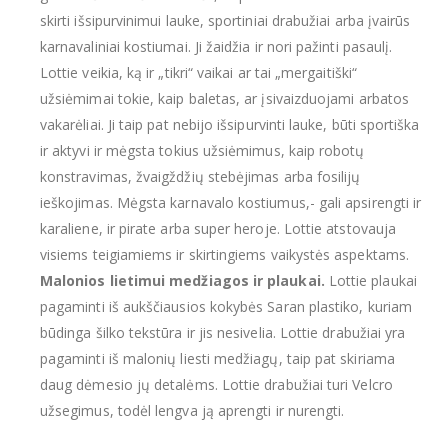
skirti išsipurvinimui lauke, sportiniai drabužiai arba įvairūs
karnavaliniai kostiumai. Ji žaidžia ir nori pažinti pasaulį.
Lottie veikia, ką ir „tikri“ vaikai ar tai „mergaitiški“
užsiėmimai tokie, kaip baletas, ar įsivaizduojami arbatos
vakarėliai. Ji taip pat nebijo išsipurvinti lauke, būti sportiška
ir aktyvi ir mėgsta tokius užsiėmimus, kaip robotų
konstravimas, žvaigždžių stebėjimas arba fosilijų
ieškojimas. Mėgsta karnavalo kostiumus,- gali apsirengti ir
karaliene, ir pirate arba super heroje. Lottie atstovauja
visiems teigiamiems ir skirtingiems vaikystės aspektams.
Malonios lietimui medžiagos ir plaukai.
Lottie plaukai
pagaminti iš aukščiausios kokybės Saran plastiko, kuriam
būdinga šilko tekstūra ir jis nesivelia. Lottie drabužiai yra
pagaminti iš malonių liesti medžiagų, taip pat skiriama
daug dėmesio jų detalėms. Lottie drabužiai turi Velcro
užsegimus, todėl lengva ją aprengti ir nurengti.