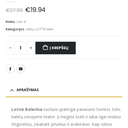
Original
Current
€
19.94
€
27.99
price
price
was:
is:
Kiekis:
Liko 6
€27.99.
€19.94.
Kategorijos:
Lėlės
,
LOTTIE lėlės
Į KREPŠELĮ
APRAŠYMAS
Lottie Balerina
ruošiasi ypatingai pavasario šventei, šoks
baletą senajame teatre. Ji mėgsta šokti ir labai ilgai mokėsi
žingsnelius, įskaitant piruetus ir arabeskas. Kaip seksis