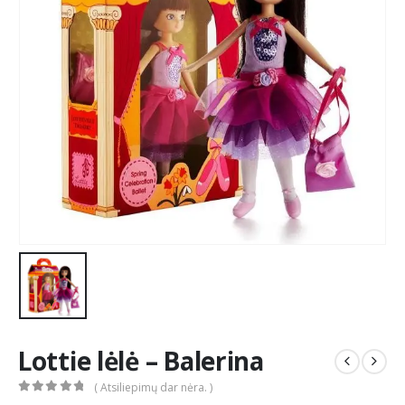
Lottie lėlė – Balerina
( Atsiliepimų dar nėra. )
0
out of 5