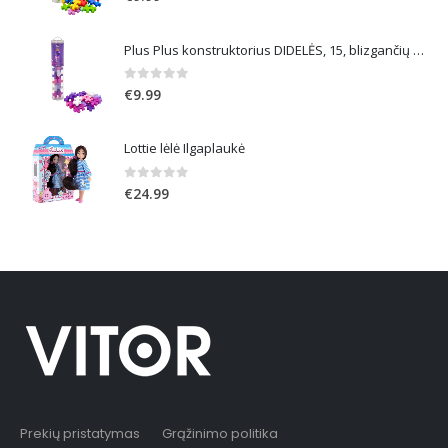
Plus Plus konstruktorius DIDELĖS, 15, blizgančių spalvų
0
out of 5
€
9.99
Lottie lėlė Ilgaplaukė
0
out of 5
€
24.99
Prekių pristatymas
Grąžinimo politika