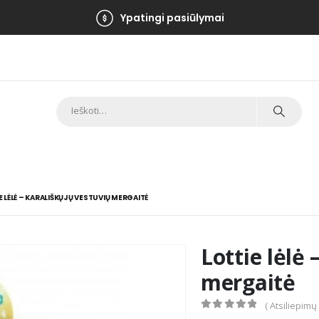
Ypatingi pasiūlymai
E LĖLĖ – KARALIŠKŲJŲ VESTUVIŲ MERGAITĖ
Lottie lėlė
mergaitė
( Atsiliepimų
0
out of 5