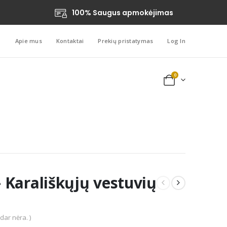
100% Saugus apmokėjimas
Apie mus
Kontaktai
Prekių pristatymas
Log In
0
 – Karališkųjų vestuvių
 dar nėra. )