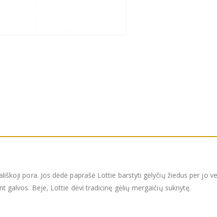
liškoji pora. Jos dėdė paprašė Lottie barstyti gėlyčių žiedus per jo ves
nt galvos. Beje, Lottie dėvi tradicinę gėlių mergaičių suknytę.