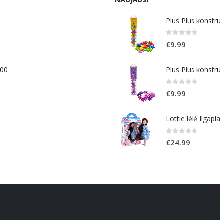
Plus Plus konstr
0
out of 5
€
9.99
400
Plus Plus konstr
0
out of 5
€
9.99
Lottie lėlė Ilgapl
0
out of 5
€
24.99