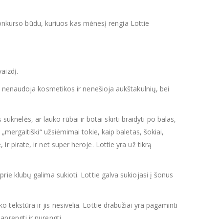
 konkurso būdu, kuriuos kas mėnesį rengia Lottie
aizdį.
 Ji nenaudoja kosmetikos ir nenešioja aukštakulnių, bei
 suknelės, ar lauko rūbai ir botai skirti braidyti po balas,
tai „mergaitiški“ užsiėmimai tokie, kaip baletas, šokiai,
, ir pirate, ir net super heroje. Lottie yra už tikrą
 prie klubų galima sukioti. Lottie galva sukiojasi į šonus
 tekstūra ir jis nesivelia. Lottie drabužiai yra pagaminti
prengti ir nurengti.