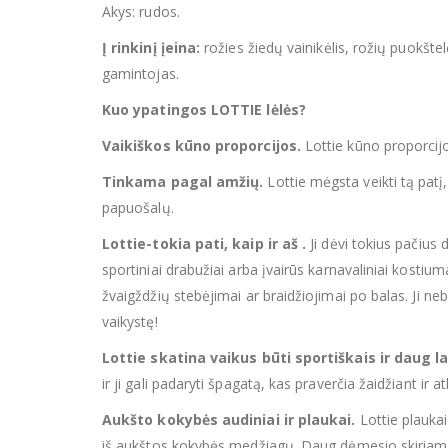
Akys: rudos.
Į rinkinį įeina:
rožies žiedų vainikėlis, rožių puokšte
gamintojas.
Kuo ypatingos LOTTIE lėlės?
Vaikiškos kūno proporcijos.
Lottie kūno proporcijo
Tinkama pagal amžių.
Lottie mėgsta veikti tą patį,
papuošalų.
Lottie-tokia pati, kaip ir aš .
Ji dėvi tokius pačius 
sportiniai drabužiai arba įvairūs karnavaliniai kostiumai.
žvaigždžių stebėjimai ar braidžiojimai po balas. Ji nebijo
vaikystę!
Lottie skatina vaikus būti sportiškais ir daug la
ir ji gali padaryti špagatą, kas praverčia žaidžiant ir 
Aukšto kokybės audiniai ir plaukai.
Lottie plaukai
iš aukštos kokybės medžiagų. Daug dėmesio skiriama j