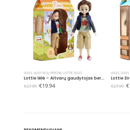
LĖLĖS
,
LĖLĖS IR JŲ PRIEDAI
,
LOTTIE LĖLĖS
LĖLĖS
,
LOTTIE
Lottie lėlė – Aitvarų gaudytojas berniukas Finas
Lottie žirgas Sirus
Original
Current
O
€
19.94
€
€
27.99
€
14.99
price
price
p
was:
is:
w
€27.99.
€19.94.
€
REKOMENDUOJAMI