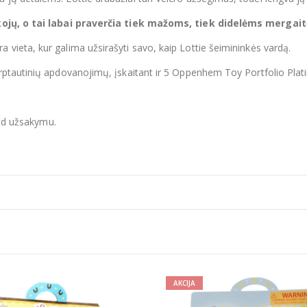
 kojų, o tai labai praverčia tiek mažoms, tiek didelėms mergai
a vieta, kur galima užsirašyti savo, kaip Lottie šeimininkės vardą.
tarptautinių apdovanojimų, įskaitant ir 5 Oppenhem Toy Portfolio Pl
Ltd užsakymu.
AKCIJA