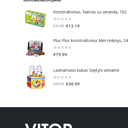
Konstruktorius, Namas su veranda, 102
0
out of 5
Original
Current
€
13.19
€
21.99
price
price
was:
is:
Plus Plus konstruktorius Mini rinkinys, 2
€21.99.
€13.19.
0
out of 5
€
79.99
Lavinamasis kubas Septyni viename
0
out of 5
Original
Current
€
38.99
€
59.99
price
price
was:
is:
€59.99.
€38.99.