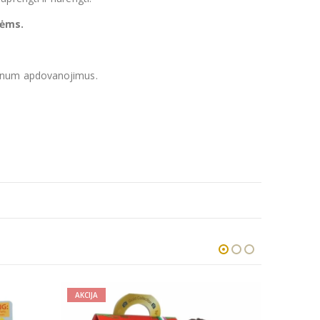
tėms.
atinum apdovanojimus.
AKCIJA
AKCIJA