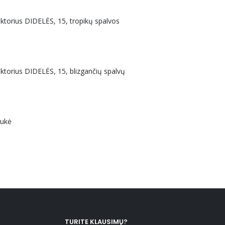
uktorius DIDELĖS, 15, tropikų spalvos
uktorius DIDELĖS, 15, blizgančių spalvų
aukė
TURITE KLAUSIMŲ?