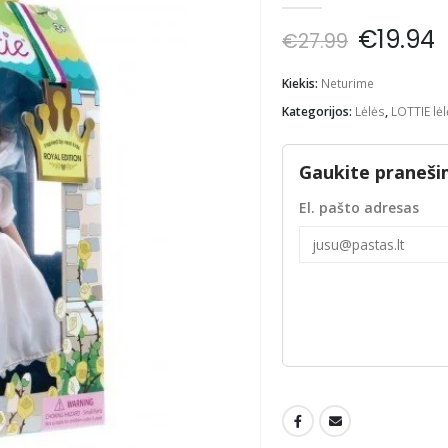
Origina
C
€
19.94
€
27.99
price
p
was:
i
Kiekis:
Neturime
€27.99.
€
Kategorijos:
Lėlės
,
LOTTIE lė
Gaukite praneši
El. pašto adresas