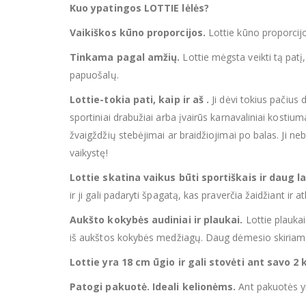
Kuo ypatingos LOTTIE lėlės?
Vaikiškos kūno proporcijos.
Lottie kūno proporcijo
Tinkama pagal amžių.
Lottie mėgsta veikti tą patį,
papuošalų.
Lottie-tokia pati, kaip ir aš .
Ji dėvi tokius pačius 
sportiniai drabužiai arba įvairūs karnavaliniai kostiumai.
žvaigždžių stebėjimai ar braidžiojimai po balas. Ji nebijo
vaikystę!
Lottie skatina vaikus būti sportiškais ir daug la
ir ji gali padaryti špagatą, kas praverčia žaidžiant ir 
Aukšto kokybės audiniai ir plaukai.
Lottie plaukai
iš aukštos kokybės medžiagų. Daug dėmesio skiriama j
Lottie yra 18 cm ūgio ir gali stovėti ant savo 2
Patogi pakuotė. Ideali kelionėms.
Ant pakuotės yr