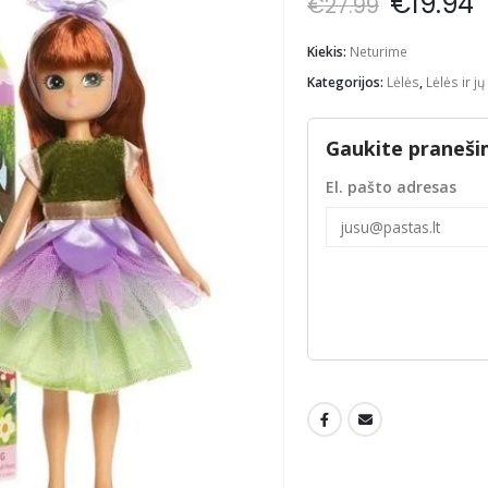
Origina
C
€
19.94
€
27.99
price
p
was:
i
Kiekis:
Neturime
€27.99.
€
Kategorijos:
Lėlės
,
Lėlės ir jų
Gaukite praneši
El. pašto adresas