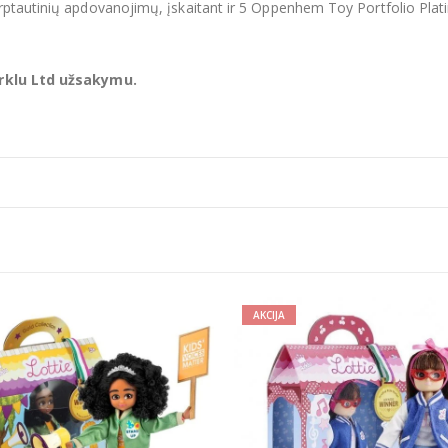
tarptautinių apdovanojimų, įskaitant ir 5 Oppenhem Toy Portfolio Pl
Arklu Ltd užsakymu.
AKCIJA