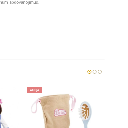
atinum apdovanojimus.
AKCIJA
AKCIJA