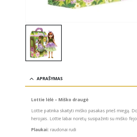
APRAŠYMAS
Lottie lėlė – Miško draugė
Lottie patinka skaityti miško pasakas prieš miegą. Do
herojais. Lottie labai norėtų susipažinti su miško fė
Plaukai:
raudonai rudi