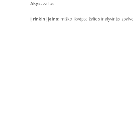
Akys:
žalios
Į rinkinį įeina:
miško įkvėpta žalios ir alyvinės spalv