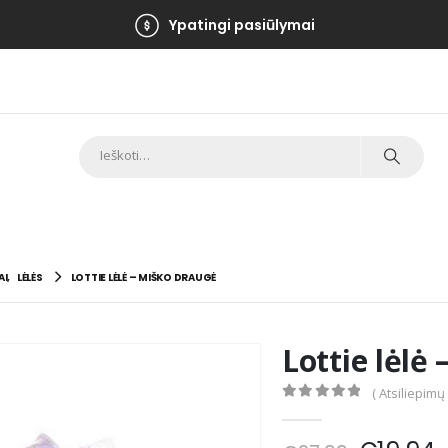
Ypatingi pasiūlymai
AI
,
LĖLĖS
LOTTIE LĖLĖ – MIŠKO DRAUGĖ
Lottie lėlė
( Atsiliepimų
0
out of 5