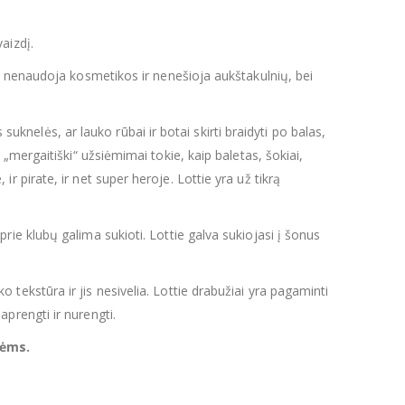
aizdį.
 Ji nenaudoja kosmetikos ir nenešioja aukštakulnių, bei
 suknelės, ar lauko rūbai ir botai skirti braidyti po balas,
tai „mergaitiški“ užsiėmimai tokie, kaip baletas, šokiai,
, ir pirate, ir net super heroje. Lottie yra už tikrą
 prie klubų galima sukioti. Lottie galva sukiojasi į šonus
 tekstūra ir jis nesivelia. Lottie drabužiai yra pagaminti
prengti ir nurengti.
tėms.