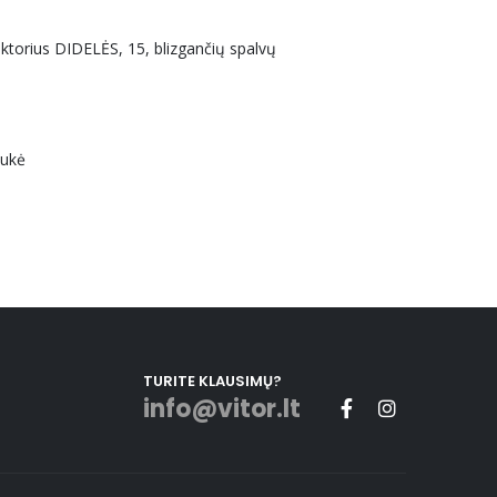
uktorius DIDELĖS, 15, blizgančių spalvų
aukė
TURITE KLAUSIMŲ?
info@vitor.lt