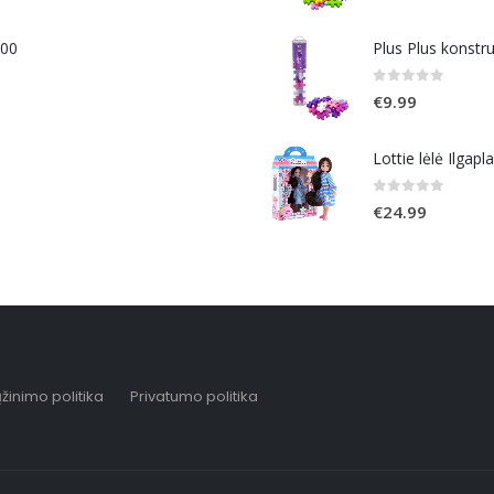
400
Plus Plus konstr
0
out of 5
€
9.99
Lottie lėlė Ilgapl
0
out of 5
€
24.99
žinimo politika
Privatumo politika