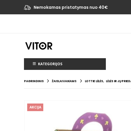
Nemokamas pristatymas nuo 40€
KATEGORIJOS
PAGRINDINIS
ŽAISLAI VAIKAMS
LOTTIE LĖLĖS
,
LĖLĖS IR JŲ PRIED
AKCIJA