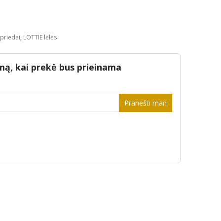
l
urrent
rice
s:
19.94.
 priedai
,
LOTTIE lėlės
mą, kai prekė bus prieinama
Pranešti man