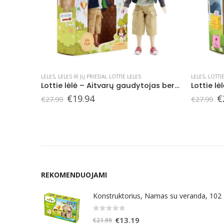
LĖLĖS
,
LOTTIE LĖLĖS
LĖLĖS
,
LOTTIE
Lottie lėlė – Aitvarų gaudytojas berniukas Finas
Lottie lėlė aktyvistė Mari Copeny
Lottie lė
Original
Current
O
€
24.98
€
€
27.99
€
27.99
price
price
p
was:
is:
w
€27.99.
€24.98.
€
REKOMENDUOJAMI
Konstruktorius, Namas su veranda, 102
0
out of 5
Original
Current
€
13.19
€
21.99