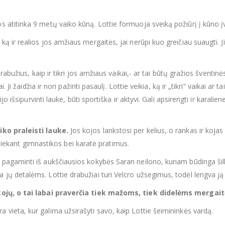
s atitinka 9 metų vaiko kūną. Lottie formuoja sveiką požiūrį į kūno įv
 ką ir realios jos amžiaus mergaitės, jai nerūpi kuo greičiau suaugti.
drabužius, kaip ir tikri jos amžiaus vaikai,- ar tai būtų gražios šventinės
 Ji žaidžia ir nori pažinti pasaulį. Lottie veikia, ką ir „tikri“ vaikai ar 
 išsipurvinti lauke, būti sportiška ir aktyvi. Gali apsirengti ir karaliene
iko praleisti lauke.
Jos kojos lankstosi per kelius, o rankas ir kojas
atliekant gimnastikos bei karatė pratimus.
 pagaminti iš aukščiausios kokybės Saran neilono, kuriam būdinga šilko
ų detalėms. Lottie drabužiai turi Velcro užsegimus, todėl lengva ją a
 kojų, o tai labai praverčia tiek mažoms, tiek didelėms mergai
a vieta, kur galima užsirašyti savo, kaip Lottie šeimininkės vardą.