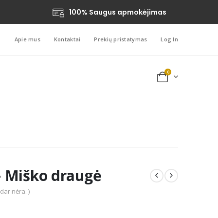
100% Saugus apmokėjimas
Apie mus
Kontaktai
Prekių pristatymas
Log In
0
 – Miško draugė
 dar nėra. )