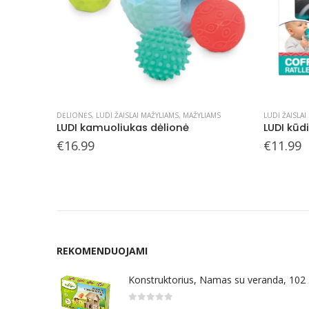
DĖLIONĖS
,
LUDI ŽAISLAI MAŽYLIAMS
,
MAŽYLIAMS
LUDI ŽAISLAI
LUDI kamuoliukas dėlionė
LUDI kūd
€
16.99
€
11.99
REKOMENDUOJAMI
Konstruktorius, Namas su veranda, 102
0
out of 5