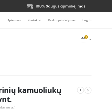
100% Saugus apmokėjimas
Apie mus
Kontaktai
Prekių pristatymas
Log In
0
rinių kamuoliukų
vnt.
 dar nėra. )