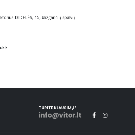
uktorius DIDELĖS, 15, blizgančių spalvų
aukė
TURITE KLAUSIMŲ?
info@vitor.lt