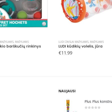
 MAŽYLIAMS
,
MAŽYLIAMS
LUDI ŽAISLAI MAŽYLIAMS
,
MAŽYLIAMS
ikio barškučių rinkinys
LUDI kūdikių volelis, jūra
€
11.99
NAUJAUSI
Plus Plus konstr
0
out of 5