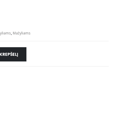
žyliams
,
Mažyliams
 KREPŠELĮ