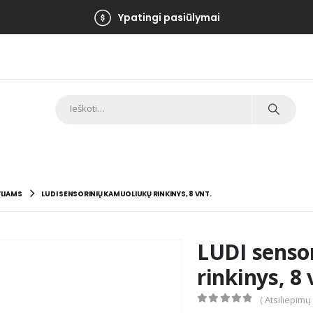
Ypatingi pasiūlymai
LIAMS
LUDI SENSORINIŲ KAMUOLIUKŲ RINKINYS, 8 VNT.
LUDI senso
rinkinys, 8 
( Atsiliepimų
0
out of 5