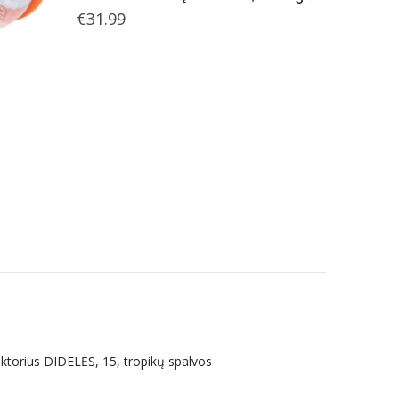
€
31.99
LUDI ŽAISLA
LUDI sen
€
9.99
uktorius DIDELĖS, 15, tropikų spalvos