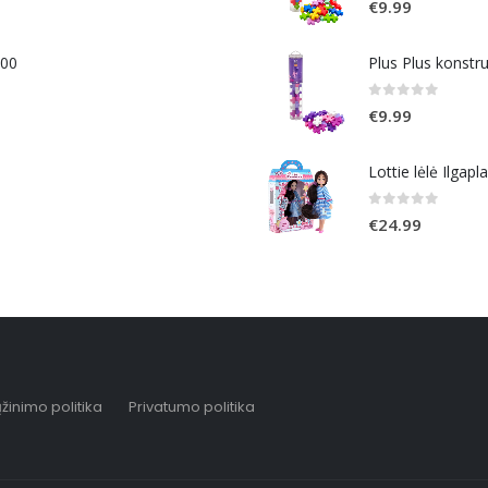
€
9.99
400
Plus Plus konstr
0
out of 5
€
9.99
Lottie lėlė Ilgapl
0
out of 5
€
24.99
žinimo politika
Privatumo politika