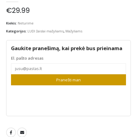
€
29.99
Kiekis:
Neturime
Kategorijos:
LUDI žaislai mažyliams
,
Mažyliams
Gaukite pranešimą, kai prekė bus prieinama
El. pašto adresas
Pranešti man