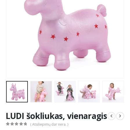
LUDI šokliukas, vienaragis
( Atsiliepimų dar nėra. )
0
out of 5