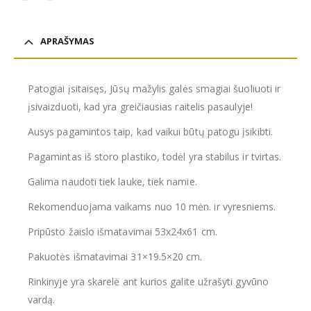
APRAŠYMAS
Patogiai įsitaisęs, Jūsų mažylis galės smagiai šuoliuoti ir
įsivaizduoti, kad yra greičiausias raitelis pasaulyje!
Ausys pagamintos taip, kad vaikui būtų patogu įsikibti.
Pagamintas iš storo plastiko, todėl yra stabilus ir tvirtas.
Galima naudoti tiek lauke, tiek namie.
Rekomenduojama vaikams nuo 10 mėn. ir vyresniems.
Pripūsto žaislo išmatavimai 53x24x61 cm.
Pakuotės išmatavimai 31×19.5×20 cm.
Rinkinyje yra skarelė ant kurios galite užrašyti gyvūno
vardą.