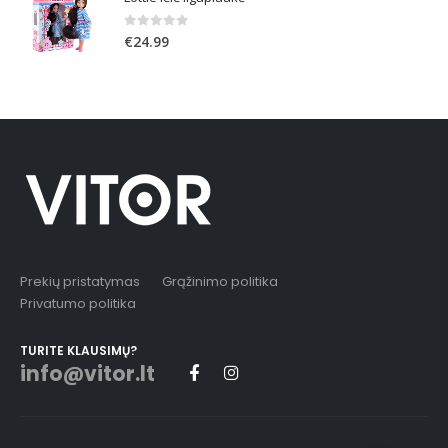
0
out of 5
€
24.99
Prekių pristatymas
Grąžinimo politika
Privatumo politika
TURITE KLAUSIMŲ?
info@vitor.lt