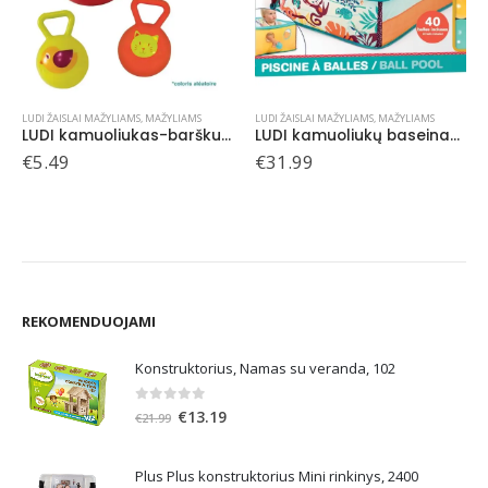
LUDI ŽAISLAI MAŽYLIAMS
,
MAŽYLIAMS
LUDI ŽAISLAI MAŽYLIAMS
,
MAŽYLIAMS
LUDI kamuoliukų baseinas, Džiunglės
LUDI sensoriniai kamuoliukai, 3 vnt.
€
31.99
€
9.99
REKOMENDUOJAMI
Konstruktorius, Namas su veranda, 102
0
out of 5
Original
Current
€
13.19
€
21.99
price
price
was:
is:
Plus Plus konstruktorius Mini rinkinys, 2400
€21.99.
€13.19.