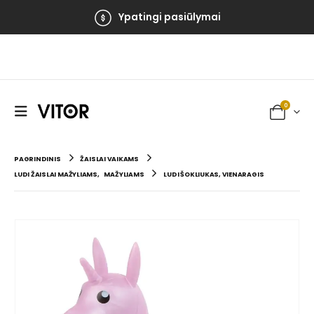
Ypatingi pasiūlymai
0
PAGRINDINIS
ŽAISLAI VAIKAMS
LUDI ŽAISLAI MAŽYLIAMS
,
MAŽYLIAMS
LUDI ŠOKLIUKAS, VIENARAGIS