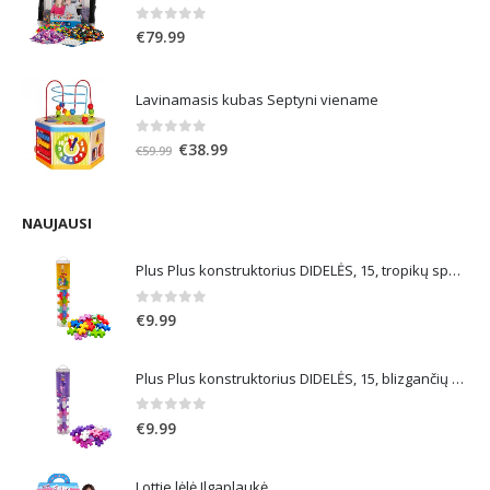
0
out of 5
€
79.99
Lavinamasis kubas Septyni viename
0
out of 5
Original
Current
€
38.99
€
59.99
price
price
was:
is:
€59.99.
€38.99.
NAUJAUSI
Plus Plus konstruktorius DIDELĖS, 15, tropikų spalvos
0
out of 5
€
9.99
Plus Plus konstruktorius DIDELĖS, 15, blizgančių spalvų
0
out of 5
€
9.99
Lottie lėlė Ilgaplaukė