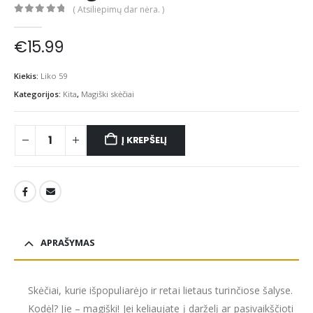
( Atsiliepimų dar nėra. )
0
out of 5
€
15.99
Kiekis:
Liko 59
Kategorijos:
Kita
,
Magiški skėčiai
Į KREPŠELĮ
APRAŠYMAS
Skėčiai, kurie išpopuliarėjo ir retai lietaus turinčiose šalyse.
Kodėl? Jie – magiški! Jei keliaujate į darželį ar pasivaikščioti