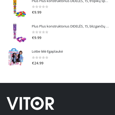
Plus Plus konstruktorius DIDELĖS, 15, tropikų spalvos
0
out of 5
€
9.99
Plus Plus konstruktorius DIDELĖS, 15, blizgančių spalvų
0
out of 5
€
9.99
Lottie lėlė Ilgaplaukė
0
out of 5
€
24.99