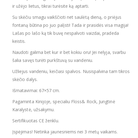
ir užėjo lietus, tikrai turėsite ką aptarti.
Su skėčiu smagu vaikščioti net saulėtą dieną, o priėjus
fontaną būtina po juo palįsti! Tada ir prasidės visa magija!
Lašas po lašo ką tik buvę nespalvoti vaizdai, pradeda
keistis.
Naudoti galima bet kur ir bet kokiu oru! Jei nelyja, svarbu
šalia savęs turėti purkštuvą su vandeniu.
Užliejus vandeniu, keičiasi spalvos. Nusispalvina tam tikros
skėčio dalys.
Išmatavimai: 67×57 cm.
Pagaminta Kinijoje, specialiu Floss& Rock, Jungtinė
Karalystė, užsakymu.
Sertifikuotas CE ženklu.
Įspėjimas! Netinka jaunesniems nei 3 metų vaikams.