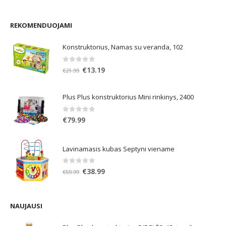
REKOMENDUOJAMI
Konstruktorius, Namas su veranda, 102
0
out of 5
Original
Current
€
13.19
€
21.99
price
price
was:
is:
Plus Plus konstruktorius Mini rinkinys, 2400
€21.99.
€13.19.
0
out of 5
€
79.99
Lavinamasis kubas Septyni viename
0
out of 5
Original
Current
€
38.99
€
59.99
price
price
was:
is:
€59.99.
€38.99.
NAUJAUSI