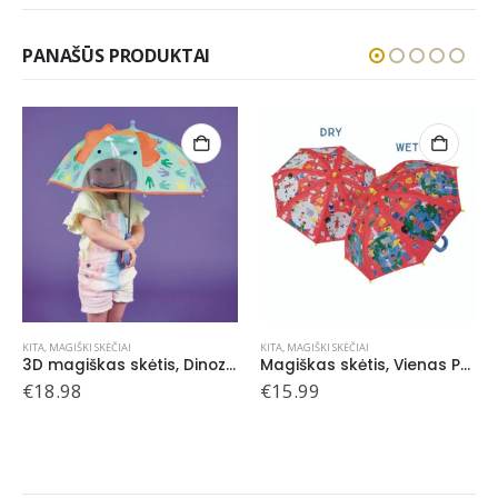
PANAŠŪS PRODUKTAI
KITA
,
MAGIŠKI SKĖČIAI
KITA
,
MAGIŠKI SKĖČIAI
3D magiškas skėtis, Dinozauras
Magiškas skėtis, Vienas Pasaulis
€
18.98
€
15.99