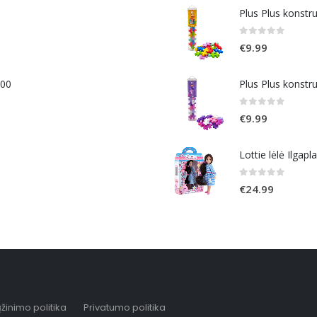
Plus Plus konstr
0
out of 5
€
9.99
400
Plus Plus konstr
0
out of 5
€
9.99
Lottie lėlė Ilgapl
0
out of 5
€
24.99
žinimo politika
Privatumo politika