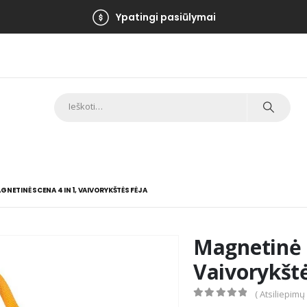
Ypatingi pasiūlymai
GNETINĖ SCENA 4 IN 1, VAIVORYKŠTĖS FĖJA
Magnetinė s
Vaivorykštė
( Atsiliepimų
0
out of 5