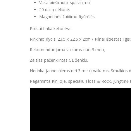
Vieta piešimui ir spalvinimui.
20 dalių dėlionė.
Magnetinės žaidimo figūrėlės.
Puikiai tinka kelionėse.
Rinkinio dydis: 23.5 x 22.5 x 2cm / Pilnai ištiestas ilgi
Rekomenduojama vaikams nuo 3 metų.
Žaislas paženklintas CE ženklu.
Netinka jaunesniems nei 3 metų vaikams. Smulkios de
Pagaminta Kinijoje, specialiu Floss & Rock, Jungtinė