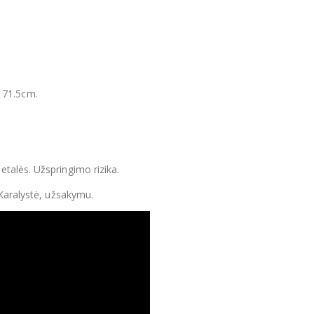
s: 71.5cm.
talės. Užspringimo rizika.
 Karalystė, užsakymu.