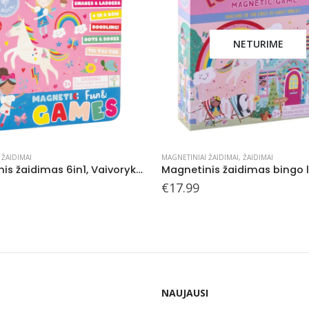
NETURIME
 ŽAIDIMAI
MAGNETINIAI ŽAIDIMAI
,
ŽAIDIMAI
Magnetinis žaidimas 6in1, Vaivorykštės fėja
€
17.99
NAUJAUSI