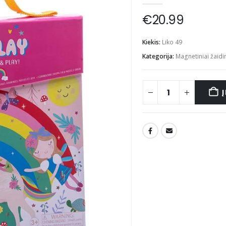
€
20.99
Kiekis:
Liko 49
Kategorija:
Magnetiniai žaidi
Į