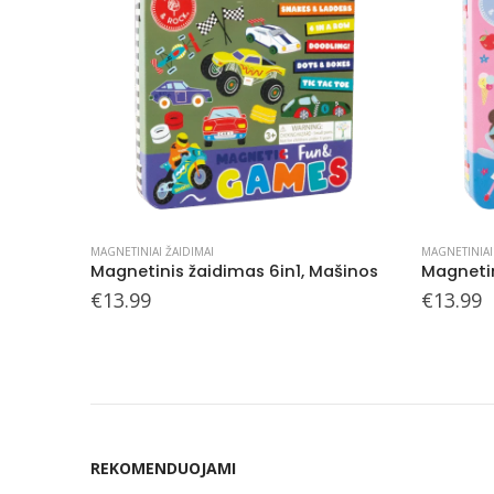
MAGNETINIAI ŽAIDIMAI
MAGNETINIAI
Magnetinis žaidimas ir piešimo rinkinys, Mašinos
Magnetinis žaidimas 6in1, Mašinos
€
13.99
€
13.99
REKOMENDUOJAMI