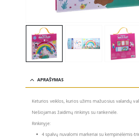
APRAŠYMAS
Keturios veiklos, kurios užims mažuosius valandų va
Nešiojamas žaidimų rinkinys su rankenėle.
Rinkinyje:
4 spalvų nuvalomi markeriai su kempinėlėmis-tri