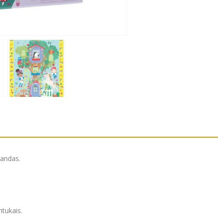
landas.
ntukais.