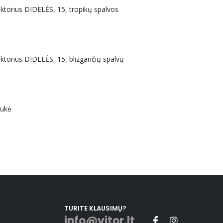
uktorius DIDELĖS, 15, tropikų spalvos
uktorius DIDELĖS, 15, blizgančių spalvų
aukė
TURITE KLAUSIMŲ?
info@vitor.lt