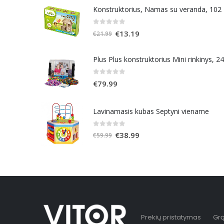
Konstruktorius, Namas su veranda, 102
0
out of 5
Original
Current
€
13.19
€
21.99
price
price
was:
is:
Plus Plus konstruktorius Mini rinkinys, 2
€21.99.
€13.19.
0
out of 5
€
79.99
Lavinamasis kubas Septyni viename
0
out of 5
Original
Current
€
38.99
€
59.99
price
price
was:
is:
€59.99.
€38.99.
Prekių pristatymas
Grą