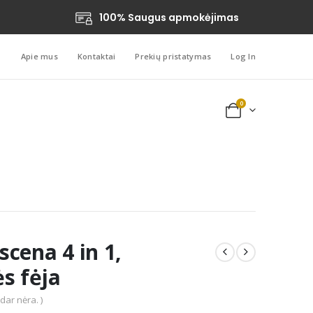
100% Saugus apmokėjimas
Apie mus
Kontaktai
Prekių pristatymas
Log In
0
cena 4 in 1,
s fėja
 dar nėra. )