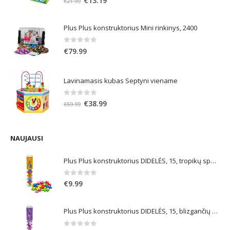
€
13.19
€
21.99
price
price
was:
is:
Plus Plus konstruktorius Mini rinkinys, 2400
€21.99.
€13.19.
0
out of 5
€
79.99
Lavinamasis kubas Septyni viename
0
out of 5
Original
Current
€
38.99
€
59.99
price
price
was:
is:
€59.99.
€38.99.
NAUJAUSI
Plus Plus konstruktorius DIDELĖS, 15, tropikų spalvos
0
out of 5
€
9.99
Plus Plus konstruktorius DIDELĖS, 15, blizgančių spalvų