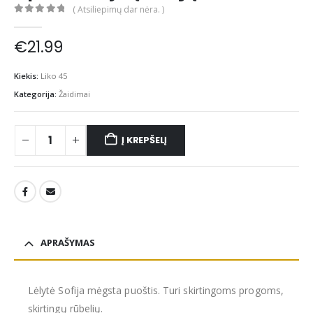
( Atsiliepimų dar nėra. )
0
out of 5
€
21.99
Kiekis:
Liko 45
Kategorija:
Žaidimai
Į KREPŠELĮ
APRAŠYMAS
Lėlytė Sofija mėgsta puoštis. Turi skirtingoms progoms,
skirtingų rūbelių.