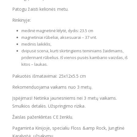
Patogu žaisti kelionės metu.
Rinkinyje:
medinė magnetinė lėlytė, dydis: 23.5 cm
magnetiniai rūbeliai, aksesuarai – 37 vnt.
medinis laikiklis,
dvipusė scena, kurti skirtingiems teminiams žaidimams,
priderinant rūbelius. Iš vienos pusės kambario vaizdas, iš
kitos – laukas.
Pakuotės išmatavimai: 25x12x5.5 cm
Rekomenduojama vaikams nuo 3 metų.
Įspėjimas! Netinka jaunesniems nei 3 metų vaikams.
Smulkios detalės. Užspringimo rizika.
Žaislas paženklintas CE ženklu.
Pagaminta Kinijoje, specialiu Floss &amp Rock, Jungtinė
Karalystė, užsakymu.