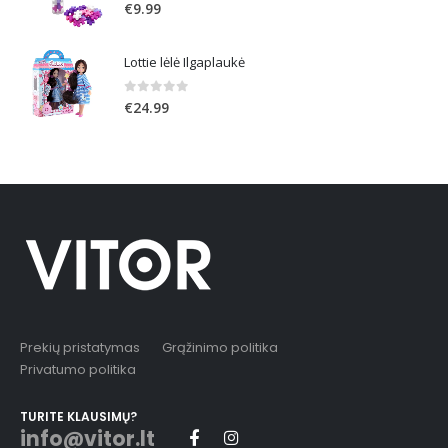
0
out of 5
€
9.99
Lottie lėlė Ilgaplaukė
0
out of 5
€
24.99
Prekių pristatymas
Grąžinimo politika
Privatumo politika
TURITE KLAUSIMŲ?
info@vitor.lt