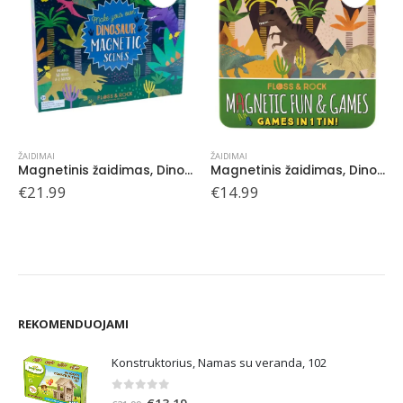
ŽAIDIMAI
ŽAIDIMAI
Magnetinis žaidimas, Dinozaurai 4 in 1
Magnetinis žaidimas, Kosmosas 4 in 1
€
14.99
€
14.99
REKOMENDUOJAMI
Konstruktorius, Namas su veranda, 102
0
out of 5
Original
Current