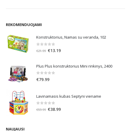
REKOMENDUOJAMI
Konstruktorius, Namas su veranda, 102
0
out of 5
Original
Current
€
13.19
€
21.99
price
price
was:
is:
Plus Plus konstruktorius Mini rinkinys, 2400
€21.99.
€13.19.
0
out of 5
€
79.99
Lavinamasis kubas Septyni viename
0
out of 5
Original
Current
€
38.99
€
59.99
price
price
was:
is:
€59.99.
€38.99.
NAUJAUSI