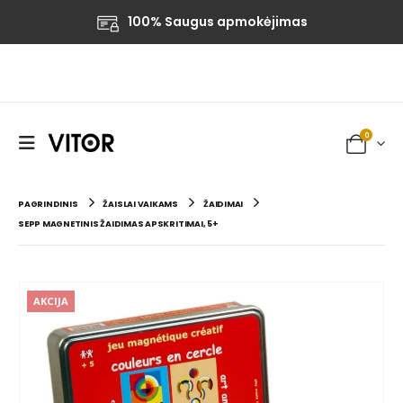
100% Saugus apmokėjimas
0
PAGRINDINIS
ŽAISLAI VAIKAMS
ŽAIDIMAI
SEPP MAGNETINIS ŽAIDIMAS APSKRITIMAI, 5+
AKCIJA