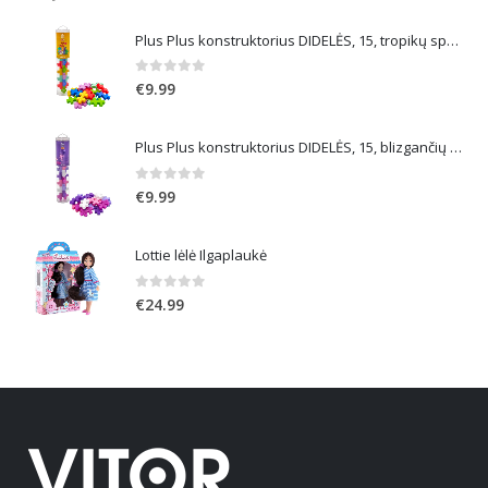
Plus Plus konstruktorius DIDELĖS, 15, tropikų spalvos
0
out of 5
€
9.99
Plus Plus konstruktorius DIDELĖS, 15, blizgančių spalvų
0
out of 5
€
9.99
Lottie lėlė Ilgaplaukė
0
out of 5
€
24.99