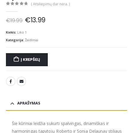
( Atsiliepimų dar nėra. )
0
out of 5
Original
Current
€
13.99
€
19.99
price
price
was:
is:
Kiekis:
Liko 1
€19.99.
€13.99.
Kategorija:
Žaidimai
Į KREPŠELĮ
APRAŠYMAS
Šie kūriniai leidžia sukurti spalvingas, dinamiškas ir
harmoningas tapytojų Roberto ir Sonia Delaunay stiliaus