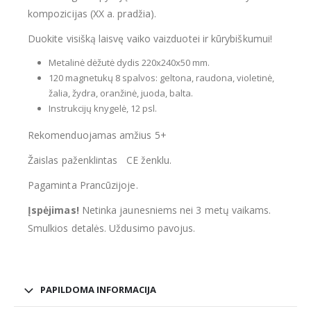
kompozicijas (XX a. pradžia).
Duokite visišką laisvę vaiko vaizduotei ir kūrybiškumui!
Metalinė dėžutė dydis 220x240x50 mm.
120 magnetukų 8 spalvos: geltona, raudona, violetinė,
žalia, žydra, oranžinė, juoda, balta.
Instrukcijų knygelė, 12 psl.
Rekomenduojamas amžius 5+
Žaislas paženklintas CE ženklu.
Pagaminta Prancūzijoje.
Įspėjimas!
Netinka jaunesniems nei 3 metų vaikams.
Smulkios detalės. Uždusimo pavojus.
PAPILDOMA INFORMACIJA