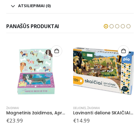
ATSILIEPIMAI (0)
PANAŠŪS PRODUKTAI
ŽAIDIMAI
DĖLIONĖS
,
ŽAIDIMAI
Magnetinis žaidimas, Aprenk naminius gyvūnėlius
Lavinanti dėlionė SKAIČIAI – GYVŪNAI, 3-6 metų vaikams
€
23.99
€
14.99