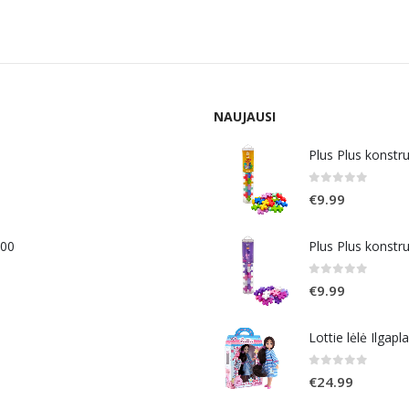
s:
is:
was:
is:
.49.
€2.09.
€3.49.
€2.09.
NAUJAUSI
Plus Plus konstr
0
out of 5
€
9.99
400
Plus Plus konstr
0
out of 5
€
9.99
Lottie lėlė Ilgapl
0
out of 5
€
24.99