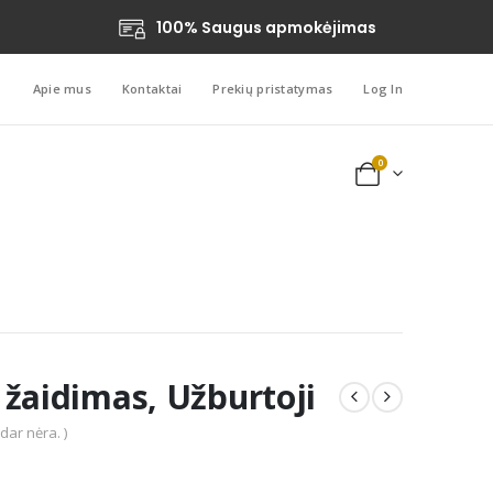
100% Saugus apmokėjimas
Apie mus
Kontaktai
Prekių pristatymas
Log In
0
 žaidimas, Užburtoji
 dar nėra. )