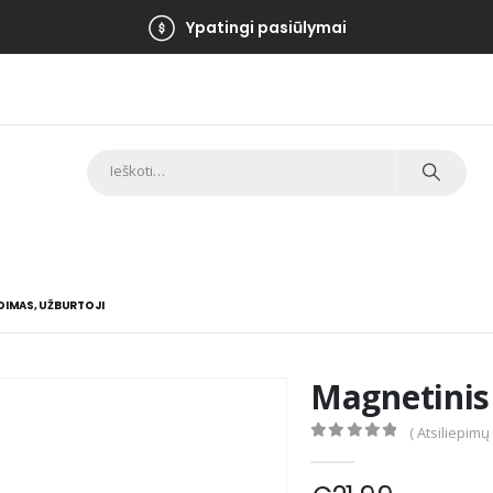
Ypatingi pasiūlymai
DIMAS, UŽBURTOJI
Magnetinis
( Atsiliepimų
0
out of 5