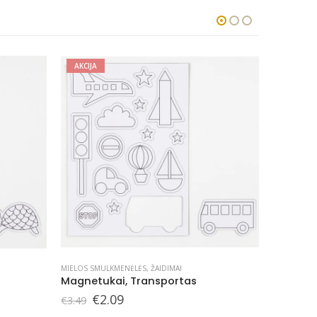
AKCIJA
MIELOS SMULKMENĖLĖS
,
ŽAIDIMAI
DĖLIONĖS
,
Magnetukai, Vasara
Original
Current
€
2.09
€
7.90
€
3.49
price
price