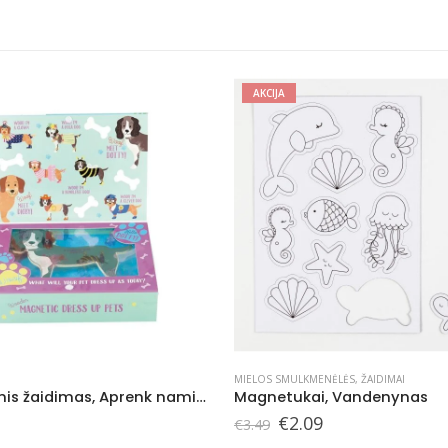
AKCIJA
LKMENĖLĖS
,
ŽAIDIMAI
MIELOS SMULKMENĖLĖS
,
ŽAIDIMAI
kai, Vandenynas
Magnetukai, Transportas
iginal
Current
Original
Current
.09
€
2.09
€
3.49
ice
price
price
price