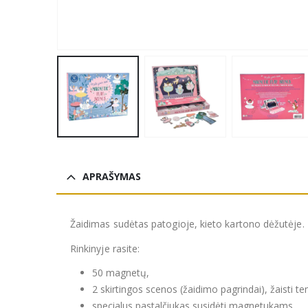
APRAŠYMAS
Žaidimas sudėtas patogioje, kieto kartono dėžutėje. P
Rinkinyje rasite:
50 magnetų,
2 skirtingos scenos (žaidimo pagrindai), žaisti 
specialus pastalčiukas susidėti magnetukams