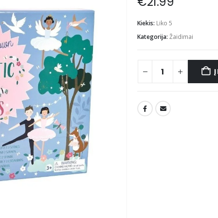
€
21.99
Kiekis:
Liko 5
Kategorija:
Žaidimai
Į