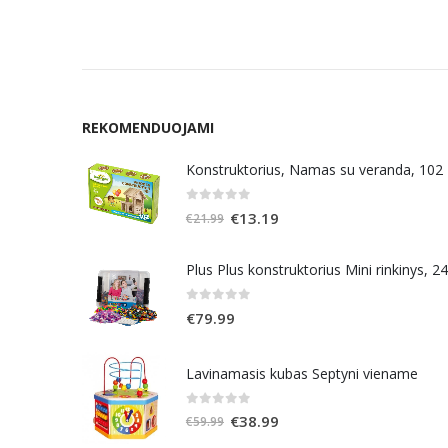
wa
€3
REKOMENDUOJAMI
Konstruktorius, Namas su veranda, 102
0
out of 5
Original
Current
€
13.19
€
21.99
price
price
was:
is:
Plus Plus konstruktorius Mini rinkinys, 2
€21.99.
€13.19.
0
out of 5
€
79.99
Lavinamasis kubas Septyni viename
0
out of 5
Original
Current
€
38.99
€
59.99
price
price