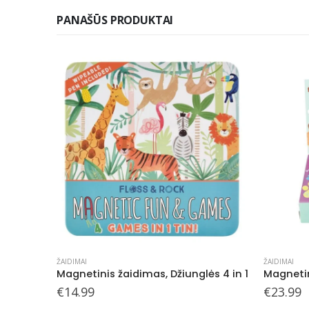
PANAŠŪS PRODUKTAI
AKCIJA
ŽAIDIMAI
MIELOS SMU
s 4 in 1
Magnetinis žaidimas, Aprenk naminius gyvūnėlius
Magnetu
Or
€
23.99
€
2
€
3.49
pr