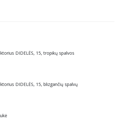
was:
is:
€3.49.
€2.09.
uktorius DIDELĖS, 15, tropikų spalvos
uktorius DIDELĖS, 15, blizgančių spalvų
aukė