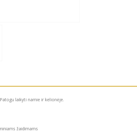
atogu laikyti namie ir kelionėje.
teminiams žaidimams