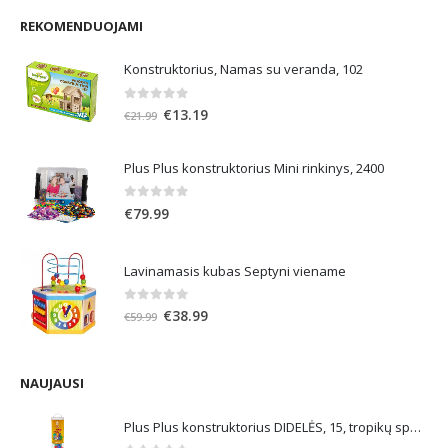
REKOMENDUOJAMI
Konstruktorius, Namas su veranda, 102
0
out of 5
Original
Current
€
13.19
€
21.99
price
price
was:
is:
Plus Plus konstruktorius Mini rinkinys, 2400
€21.99.
€13.19.
0
out of 5
€
79.99
Lavinamasis kubas Septyni viename
0
out of 5
Original
Current
€
38.99
€
59.99
price
price
was:
is:
€59.99.
€38.99.
NAUJAUSI
Plus Plus konstruktorius DIDELĖS, 15, tropikų spalvos