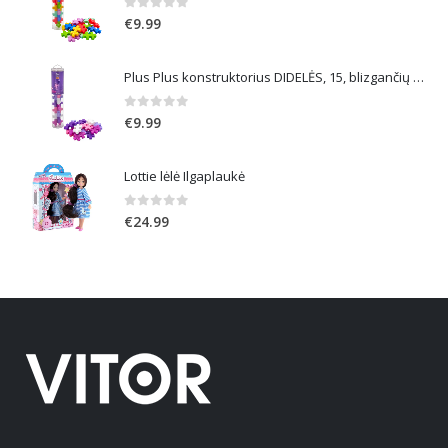
0
out of 5
€
9.99
Plus Plus konstruktorius DIDELĖS, 15, blizgančių spalvų
0
out of 5
€
9.99
Lottie lėlė Ilgaplaukė
0
out of 5
€
24.99