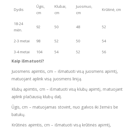
Ūgis,
Klubai,
Juosmuo,
Dydis
Krūtinė, cm
cm
cm
cm
18-24
92
50
48
52
mėn.
2-3 metai
98
52
50
54
3-4 metai
104
54
52
56
Kaip išmatuoti?
Juosmens apimtis, cm – išmatuoti visą juosmens apimtį,
matuojant aplink visą juosmens liniją.
Klubų apimtis, cm – išmatuoti visą klubų apimtį, matuojant
aplink plačiausią klubų dalį.
Ūgis, cm – matuojamas stovint, nuo galvos iki žemės be
batukų.
Krūtinės apimtis, cm – išmatuoti visą krūtinės apimtį,