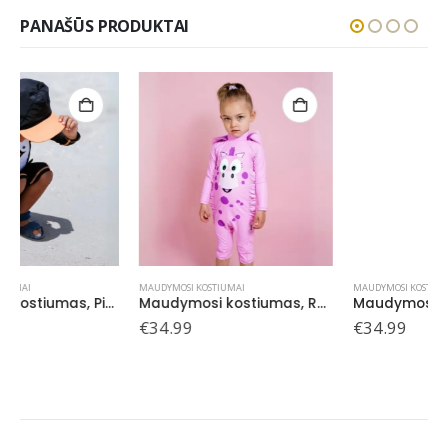
PANAŠŪS PRODUKTAI
MAUDYMOSI KOSTIUMAI
MAUDYMOSI KOSTIUMAI
Maudymosi kostiumas, Rožinis Drakonas 2-3 m.
Maudymosi kostiumas, Dinozauras 18-24 mėn.
€
34.99
€
34.99