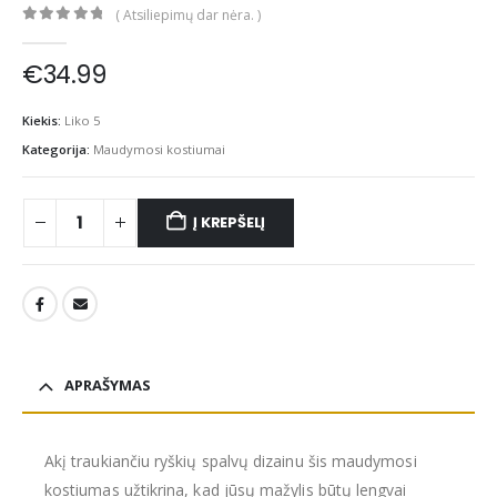
( Atsiliepimų dar nėra. )
0
out of 5
€
34.99
Kiekis:
Liko 5
Kategorija:
Maudymosi kostiumai
Į KREPŠELĮ
APRAŠYMAS
Akį traukiančiu ryškių spalvų dizainu šis maudymosi
kostiumas užtikrina, kad jūsų mažylis būtų lengvai