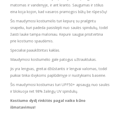
matomas ir vandenyje, ir ant kranto. Saugumas ir stilius
eina koja kojon, kad vasaros pramogos būtų be rūpesčių!
Šis maudymosi kostiumėlis turi kepurę su prailgintu
snapeliu, kuri padeda pasislėpti nuo saulės spindulių, todėl
žaisti lauke tampa maloniau. Kepurė saugiai prisitvirtina
prie kostiumo spaudėmis.
Specialiai paaukštintas kaklas.
Maudymosi kostiumėlio gale patogus užtrauktukas.
Jis yra lengvas, greitai džiūstantis ir lengvai valomas, todėl
puikiai tinka išvykoms paplūdimyje ir nuotykiams baseine.
Šis maudymosi kostiumas turi UPF50+ apsaugą nuo saulės
ir blokuoja net 98% žalingų UV spindulių.
Kostiumo dydį rinkitės pagal vaiko kūno
išmatavimus!