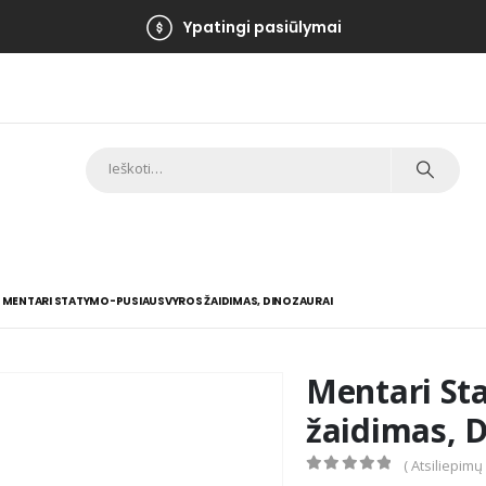
Ypatingi pasiūlymai
MENTARI STATYMO-PUSIAUSVYROS ŽAIDIMAS, DINOZAURAI
Mentari St
žaidimas, 
( Atsiliepimų
0
out of 5