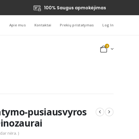
100% Saugus apmokėjimas
Apie mus
Kontaktai
Prekių pristatymas
Log In
0
atymo-pusiausvyros
Dinozaurai
 dar nėra. )