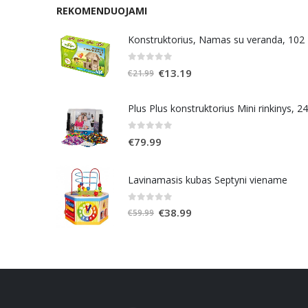
REKOMENDUOJAMI
Konstruktorius, Namas su veranda, 102
0
out of 5
Original
Current
€
13.19
€
21.99
price
price
was:
is:
Plus Plus konstruktorius Mini rinkinys, 2
€21.99.
€13.19.
0
out of 5
€
79.99
Lavinamasis kubas Septyni viename
0
out of 5
Original
Current
€
38.99
€
59.99
price
price
was:
is:
€59.99.
€38.99.