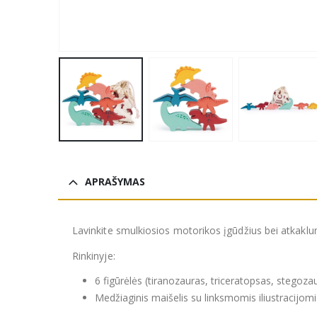
APRAŠYMAS
Lavinkite smulkiosios motorikos įgūdžius bei atkaklumą
Rinkinyje:
6 figūrėlės (tiranozauras, triceratopsas, stegoza
Medžiaginis maišelis su linksmomis iliustracijomi