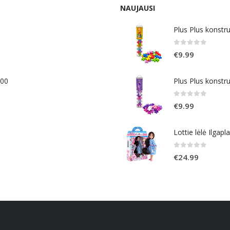
NAUJAUSI
Plus Plus konstr
0
out of 5
€
9.99
400
Plus Plus konstr
0
out of 5
€
9.99
Lottie lėlė Ilgapl
0
out of 5
€
24.99