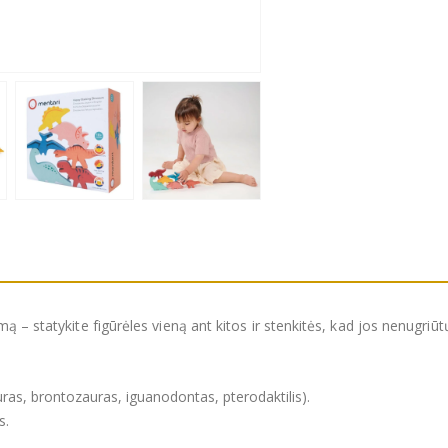
 – statykite figūrėles vieną ant kitos ir stenkitės, kad jos nenugriūt
uras, brontozauras, iguanodontas, pterodaktilis).
s.