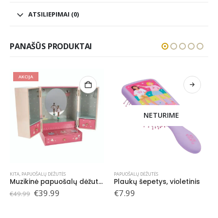
ATSILIEPIMAI (0)
PANAŠŪS PRODUKTAI
AKCIJA
NETURIME
KITA
,
PAPUOŠALŲ DĖŽUTĖS
PAPUOŠALŲ DĖŽUTĖS
Muzikinė papuošalų dėžutė-spintutė, Užburtoji
Plaukų šepetys, violetinis
Original
Current
€
39.99
€
7.99
€
49.99
price
price
was:
is:
€49.99.
€39.99.