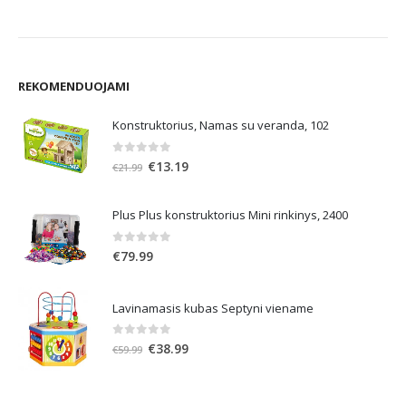
REKOMENDUOJAMI
Konstruktorius, Namas su veranda, 102
0
out of 5
Original
Current
€
13.19
€
21.99
price
price
was:
is:
Plus Plus konstruktorius Mini rinkinys, 2400
€21.99.
€13.19.
0
out of 5
€
79.99
Lavinamasis kubas Septyni viename
0
out of 5
Original
Current
€
38.99
€
59.99
price
price
was:
is:
€59.99.
€38.99.