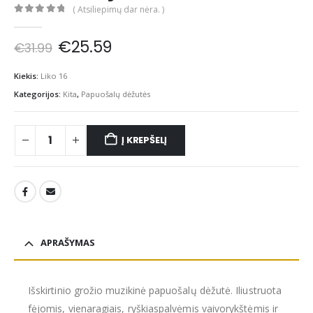
( Atsiliepimų dar nėra. )
0
out of 5
Original
Current
€
25.59
€
31.99
price
price
was:
is:
Kiekis:
Liko 16
€31.99.
€25.59.
Kategorijos:
Kita
,
Papuošalų dėžutės
Į KREPŠELĮ
APRAŠYMAS
Išskirtinio grožio muzikinė papuošalų dėžutė. Iliustruota
fėjomis, vienaragiais, ryškiaspalvėmis vaivorykštėmis ir