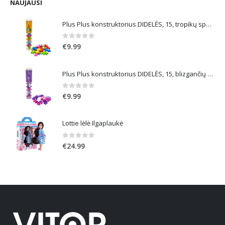
NAUJAUSI
Plus Plus konstruktorius DIDELĖS, 15, tropikų spalvos
0
out of 5
€
9.99
Plus Plus konstruktorius DIDELĖS, 15, blizgančių spalvų
0
out of 5
€
9.99
Lottie lėlė Ilgaplaukė
0
out of 5
€
24.99