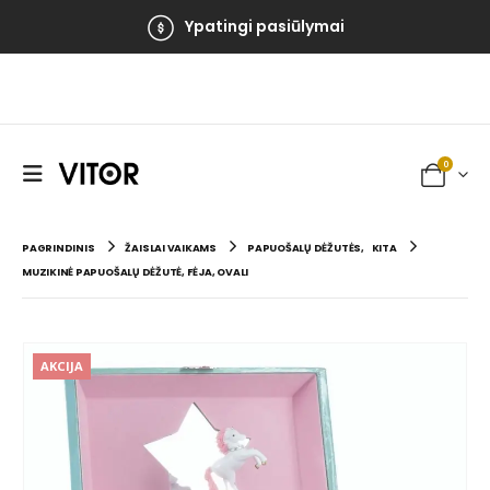
Ypatingi pasiūlymai
0
PAGRINDINIS
ŽAISLAI VAIKAMS
PAPUOŠALŲ DĖŽUTĖS
,
KITA
MUZIKINĖ PAPUOŠALŲ DĖŽUTĖ, FĖJA, OVALI
AKCIJA