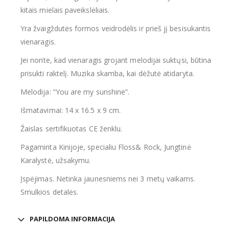
kitais mielais paveikslėliais.
Yra žvaigždutės formos veidrodėlis ir prieš jį besisukantis
vienaragis.
Jei norite, kad vienaragis grojant melodijai suktųsi, būtina
prisukti raktelį. Muzika skamba, kai dėžutė atidaryta.
Melodija: “You are my sunshine”.
Išmatavimai: 14 x 16.5 x 9 cm.
Žaislas sertifikuotas CE ženklu.
Pagaminta Kinijoje, specialiu Floss& Rock, Jungtinė
Karalystė, užsakymu.
Įspėjimas. Netinka jaunesniems nei 3 metų vaikams.
Smulkios detalės.
PAPILDOMA INFORMACIJA