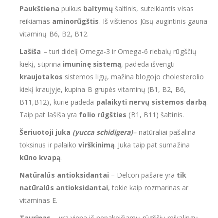
Paukštiena
puikus
baltymų
šaltinis, suteikiantis visas
reikiamas
aminorūgštis
. Iš vištienos Jūsų augintinis gauna
vitaminų B6, B2, B12.
Lašiša
– turi didelį Omega-3 ir Omega-6 riebalų rūgščių
kiekį, stiprina
imuninę sistemą
, padeda išvengti
kraujotakos
sistemos ligų, mažina blogojo cholesterolio
kiekį kraujyje, kupina B grupės vitaminų (B1, B2, B6,
B11,B12), kurie padeda
palaikyti nervų sistemos darbą
.
Taip pat lašiša yra
folio rūgšties
(B1, B11) šaltinis.
Šeriuotoji juka
(yucca schidigera)
–
natūraliai pašalina
toksinus ir palaiko
virškinimą
. Juka taip pat sumažina
kūno kvapą
.
Natūralūs antioksidantai
– Delcon pašare yra
tik
natūralūs antioksidantai
, tokie kaip rozmarinas ar
vitaminas E.
Taurinas
– yra viena iš nepakeičiamų rūgščių reikalingų