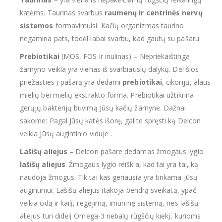
katėms. Taurinas svarbus
raumenų ir centrinės nervų
sistemos
formavimuisi. Kačių organizmas taurino
negamina pats, todėl labai svarbu, kad gautų su pašaru.
Prebiotikai
(MOS, FOS ir inulinas) – Nepriekaištinga
žarnyno veikla yra vienas iš svarbiausių dalykų. Dėl šios
priežasties į pašarą yra dedami
prebiotikai
, cikorijų, alaus
mielių bei mielių ekstrakto forma. Prebiotikai užtikrina
gerųjų bakterijų buvimą Jūsų kačių žarnyne. Dažnai
sakome: Pagal Jūsų katės išorę, galite spręsti ką Delcon
veikia Jūsų augintinio viduje .
Lašišų aliejus
– Delcon pašare dedamas žmogaus lygio
lašišų aliejus
. Žmogaus lygio reiškia, kad tai yra tai, ką
naudoja žmogus. Tik tai kas geriausia yra tinkama Jūsų
augintiniui. Lašišų aliejus įtakoja bendrą sveikatą, ypač
veikia odą ir kailį, regėjimą, imuninę sistemą, nes lašišų
aliejus turi didelį Omega-3 riebalų rūgščių kiekį, kurioms