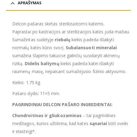
APRAŠYMAS
Delcon pašaras skirtas sterilizuotoms katėms.
Paprastai po kastracijos ar sterilizacijos katės juda mažiau.
Sumažintas sudėtyje
riebalų
kiekis padeda išlaikyti
normalų katės kūno svorį.
Subalansuoti mineralai
sumažina šlapimo takuose galinčių susidaryti akmenų
riziką.
Didelis baltymų
kiekis padeda katei išlaikyti
raumenų masę, nepaisant sumažėjusio fizinio aktyvumo.
Kiekis: 1.75 kg
Pašaro dydis: 11×5 mm.
PAGRINDINIAI DELCON PAŠARO INGREDIENTAI:
Chondroitinas ir gliukozaminas
– tai pagrindinės
medžiagos, kurios užtikrina, kad katės
sąnariai
būti sveiki
ir elastingi*.