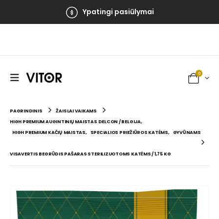
Ypatingi pasiūlymai
0
PAGRINDINIS
ŽAISLAI VAIKAMS
HIGH PREMIUM AUGINTINIŲ MAISTAS DELCON / BELGIJA
,
HIGH PREMIUM KAČIŲ MAISTAS
,
SPECIALIOS PRIEŽIŪROS KATĖMS
,
GYVŪNAMS
VISAVERTIS BEGRŪDIS PAŠARAS STERILIZUOTOMS KATĖMS / 1,75 KG