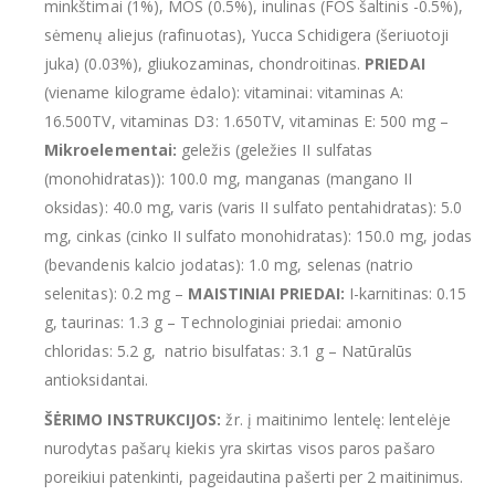
minkštimai (1%), MOS (0.5%), inulinas (FOS šaltinis -0.5%),
sėmenų aliejus (rafinuotas), Yucca Schidigera (šeriuotoji
juka) (0.03%), gliukozaminas, chondroitinas.
PRIEDAI
(viename kilograme ėdalo): vitaminai: vitaminas A:
16.500TV, vitaminas D3: 1.650TV, vitaminas E: 500 mg –
Mikroelementai:
geležis (geležies II sulfatas
(monohidratas)): 100.0 mg, manganas (mangano II
oksidas): 40.0 mg, varis (varis II sulfato pentahidratas): 5.0
mg, cinkas (cinko II sulfato monohidratas): 150.0 mg, jodas
(bevandenis kalcio jodatas): 1.0 mg, selenas (natrio
selenitas): 0.2 mg –
MAISTINIAI PRIEDAI:
I-karnitinas: 0.15
g, taurinas: 1.3 g – Technologiniai priedai: amonio
chloridas: 5.2 g, natrio bisulfatas: 3.1 g – Natūralūs
antioksidantai.
ŠĖRIMO INSTRUKCIJOS:
žr. į maitinimo lentelę: lentelėje
nurodytas pašarų kiekis yra skirtas visos paros pašaro
poreikiui patenkinti, pageidautina pašerti per 2 maitinimus.