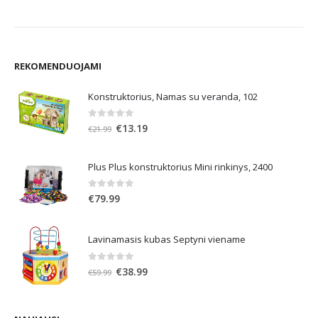
REKOMENDUOJAMI
Konstruktorius, Namas su veranda, 102
0
out of 5
Original
Current
€
13.19
€
21.99
price
price
was:
is:
Plus Plus konstruktorius Mini rinkinys, 2400
€21.99.
€13.19.
0
out of 5
€
79.99
Lavinamasis kubas Septyni viename
0
out of 5
Original
Current
€
38.99
€
59.99
price
price
was:
is:
€59.99.
€38.99.