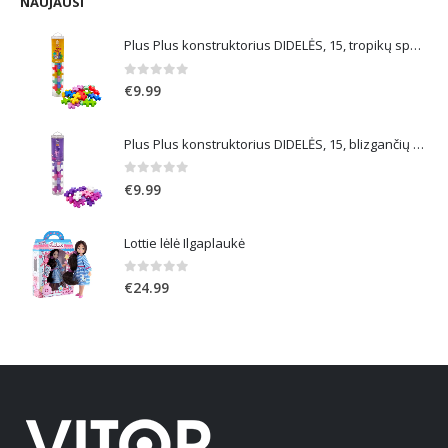
NAUJAUSI
Plus Plus konstruktorius DIDELĖS, 15, tropikų spalvos
0
out of 5
€
9.99
Plus Plus konstruktorius DIDELĖS, 15, blizgančių spalvų
0
out of 5
€
9.99
Lottie lėlė Ilgaplaukė
0
out of 5
€
24.99