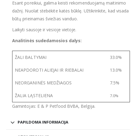
Esant poreikiui, galima keisti rekomenduojamą maitinimo
dažnį. Nuolat stebėkite katės būklę. Užtikrinkite, kad visada
būtų prieinamas šviežias vanduo.
Laikyti sausoje ir vėsioje vietoje.
Analitinės sudedamosios dalys:
ŽALI BALTYMAI
33.0%
NEAPDOROTI ALIEJAI IR RIEBALAI
13.0%
NEORGANINĖS MEDŽIAGOS
7.5%
ŽALIA LĄSTELIENA
7.0%
Gamintojas: E & P Petfood BVBA, Belgija.
PAPILDOMA INFORMACIJA