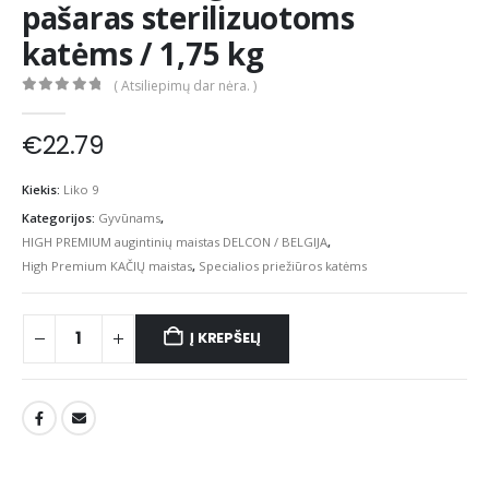
pašaras sterilizuotoms
katėms / 1,75 kg
( Atsiliepimų dar nėra. )
0
out of 5
€
22.79
Kiekis:
Liko 9
Kategorijos:
Gyvūnams
,
HIGH PREMIUM augintinių maistas DELCON / BELGIJA
,
High Premium KAČIŲ maistas
,
Specialios priežiūros katėms
Į KREPŠELĮ