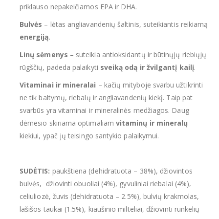
priklauso nepakeičiamos EPA ir DHA.
Bulvės
– lėtas angliavandenių šaltinis, suteikiantis reikiamą
energiją
.
Linų sėmenys
– suteikia antioksidantų ir būtinųjų riebiųjų
rūgščių, padeda palaikyti
sveiką odą ir žvilgantį kailį
.
Vitaminai ir mineralai
– kačių mityboje svarbu užtikrinti
ne tik baltymų, riebalų ir angliavandenių kiekį. Taip pat
svarbūs yra vitaminai ir mineralinės medžiagos. Daug
dėmesio skiriama optimaliam
vitaminų ir mineralų
kiekiui, ypač jų teisingo santykio palaikymui.
SUDĖTIS:
paukštiena (dehidratuota – 38%), džiovintos
bulvės, džiovinti obuoliai (4%), gyvuliniai riebalai (4%),
celiuliozė, žuvis (dehidratuota – 2.5%), bulvių krakmolas,
lašišos taukai (1.5%), kiaušinio milteliai, džiovinti runkelių