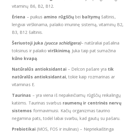
vitaminų B6, B2, B12.
Ėriena
– puikus
amino rūgščių
bei
baltymų
šaltinis,
lengvai virškinama, palaiko imuninę sistemą, vitaminų B2,
B3, B12 šaltinis.
Šeriuotoji juka
(yucca schidigera)
–
natūraliai pašalina
toksinus ir palaiko
virškinimą
. Juka taip pat sumažina
kūno kvapą
.
Natūralūs antioksidantai
– Delcon pašare yra
tik
natūralūs antioksidantai
, tokie kaip rozmarinas ar
vitaminas E.
Taurinas
– yra viena iš nepakeičiamų rūgščių reikalingų
katėms. Taurinas svarbus
raumenų ir centrinės nervų
sistemos
formavimuisi. Kačių organizmas taurino
negamina pats, todėl labai svarbu, kad gautų su pašaru.
Prebiotikai
(MOS, FOS ir inulinas) – Nepriekaištinga