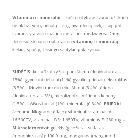
Vitaminai ir mineralai
– kačių mityboje svarbu užtikrinti
ne tik baltymų, riebalų ir angliavandenių kiekį. Taip pat
svarbūs yra vitaminai ir mineralinės medžiagos. Daug
dėmesio skiriama optimaliam
vitaminų ir mineralų
kiekiui, ypač jų teisingo santykio palaikymui.
SUDĖTIS:
kukurūzai, ryžiai, paukštiena (dehidratuota –
15%), gyvuliniai riebalai (11%),
gyvulinių riebalų ekstraktas
(8.5%), džiovinti runkelių minkštimai (5.4%), ėriena
(dehidratuota – 5%), hidrolizuotos vištienos kepenys
(1.5%), lašišos taukai (1%), mineralai (0.84%).
PRIEDAI
(viename kilograme ėdalo): vitaminai: vitaminas A:
16.500TV, vitaminas D3: 1.650TV, vitaminas E: 250 mg –
Mikroelementai:
geležis (geležies II sulfatas
(monohidratas)): 100.0 mg, manganas (mangano II