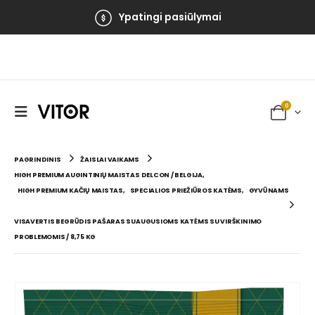
Ypatingi pasiūlymai
0
PAGRINDINIS
ŽAISLAI VAIKAMS
HIGH PREMIUM AUGINTINIŲ MAISTAS DELCON / BELGIJA
,
HIGH PREMIUM KAČIŲ MAISTAS
,
SPECIALIOS PRIEŽIŪROS KATĖMS
,
GYVŪNAMS
VISAVERTIS BEGRŪDIS PAŠARAS SUAUGUSIOMS KATĖMS SU VIRŠKINIMO
PROBLEMOMIS / 8,75 KG