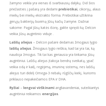
žarnyno veikla yra vienas iš svarbiausių dalykų. Dėl šios
priežasties į pašarą yra dedami
prebiotikai
, cikorijų, alaus
mielių bei mielių ekstrakto forma. Prebiotikai užtikrina
gerųjų bakterijų buvimą Jūsų kačių žarnyne. Dažnai
sakome: Pagal Jūsų katės išorę, galite spręsti ką Delcon
veikia Jūsų augintinio viduje .
Lašišų aliejus
– Delcon pašare dedamas žmogaus lygio
lašišų aliejus
. Žmogaus lygio reiškia, kad tai yra tai, ką
naudoja žmogus. Tik tai kas geriausia yra tinkama Jūsų
augintiniui. Lašišų aliejus įtakoja bendrą sveikatą, ypač
veikia odą ir kailį, regėjimą, imuninę sistemą, nes lašišų
aliejus turi didelį Omega-3 riebalų rūgščių kiekį, kurioms
priklauso nepakeičiamos EPA ir DHA.
Ryžiai
–
lengvai virškinami
angliavandeniai, suteikiantys
augintiniui reikiamos
energijos
.