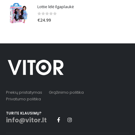
Lottie lėlė Ilgaplaukė
0
out of 5
€
24.99
Prekių pristatymas
Grąžinimo politika
Privatumo politika
TURITE KLAUSIMŲ?
info@vitor.lt