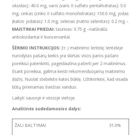
oksidas): 40.0 mg, varis (varis II sulfato pentahidratas): 5.0
mg, cinkas (cinko II sulfato monohidratas): 150.0 mg, jodas
(kalcio jodatas): 1.0 mg, selenas (natrio selenitas): 0.2 mg –
MAISTINIAI PRIEDAI:
taurinas: 0.75 g –
natūralūs
antioksidantai ir konservantai.
ŠĖRIMO INSTRUKCIJOS:
žr. į maitinimo lentelę: lentelėje
nurodytas pašarų kiekis yra skirtas visos paros pašaro
poreikiui patenkinti, pageidautina pašerti per 2 maitinimus.
Esant poreikiui, galima keisti rekomenduojamą maitinimo
dažnį. Nuolat stebėkite katės būklę. Užtikrinkite, kad visada
būtų prieinamas šviežias vanduo.
Laikyti sausoje ir vėsioje vietoje.
Analitinės sudedamosios dalys:
ŽALI BALTYMAI
31.0%