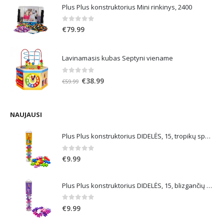
Plus Plus konstruktorius Mini rinkinys, 2400
€21.99.
€13.19.
0
out of 5
€
79.99
Lavinamasis kubas Septyni viename
0
out of 5
Original
Current
€
38.99
€
59.99
price
price
was:
is:
€59.99.
€38.99.
NAUJAUSI
Plus Plus konstruktorius DIDELĖS, 15, tropikų spalvos
0
out of 5
€
9.99
Plus Plus konstruktorius DIDELĖS, 15, blizgančių spalvų
0
out of 5
€
9.99