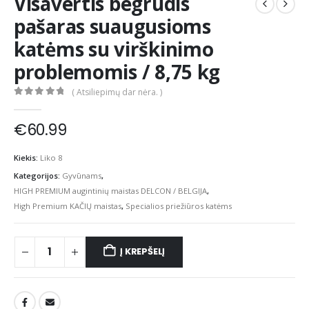
Visavertis begrūdis
pašaras suaugusioms
katėms su virškinimo
problemomis / 8,75 kg
( Atsiliepimų dar nėra. )
0
out of 5
€
60.99
Kiekis:
Liko 8
Kategorijos:
Gyvūnams
,
HIGH PREMIUM augintinių maistas DELCON / BELGIJA
,
High Premium KAČIŲ maistas
,
Specialios priežiūros katėms
Į KREPŠELĮ