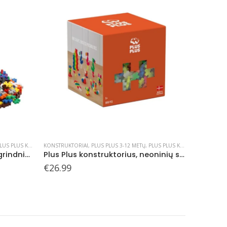
US PLUS KONSTRUKTORIAI
KONSTRUKTORIAI
,
PLUS PLUS KONSTRUKTORIAI
,
PLUS PLUS PLASTIKINĖJE PAKUOTĖJE
KONSTRUKT
Plus Plus konstruktorius, neoninių spalvų, 600 det.
Plus Plus konstruktorius ZOO, Tigras, 100 det.
€
7.99
€
7.99