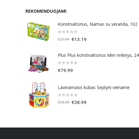
REKOMENDUOJAMI
Konstruktorius, Namas su veranda, 102
0
out of 5
Original
Current
€
13.19
€
21.99
price
price
was:
is:
Plus Plus konstruktorius Mini rinkinys, 2
€21.99.
€13.19.
0
out of 5
€
79.99
Lavinamasis kubas Septyni viename
0
out of 5
Original
Current
€
38.99
€
59.99
price
price
was:
is:
€59.99.
€38.99.