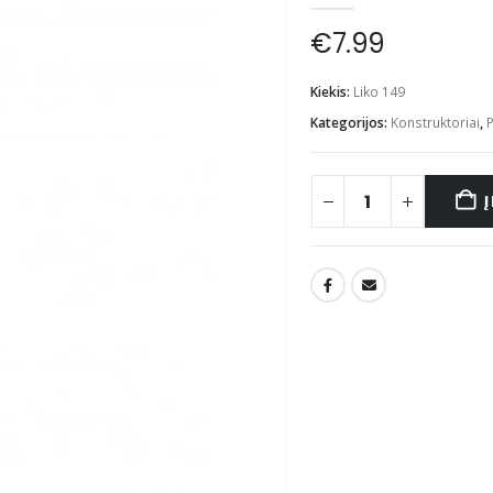
€
7.99
Kiekis:
Liko 149
Kategorijos:
Konstruktoriai
,
P
Į