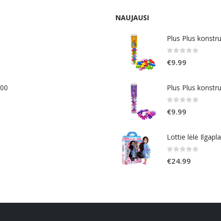
NAUJAUSI
Plus Plus konstr
0
out of 5
€
9.99
400
Plus Plus konstr
0
out of 5
€
9.99
Lottie lėlė Ilgapl
0
out of 5
€
24.99