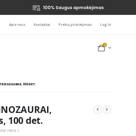
100% Saugus apmokėjimas
Apie mus
Kontaktai
Prekių pristatymas
Log In
0
STEGOZAURAS, 100 DET.
DINOZAURAI,
, 100 det.
 dar nėra. )