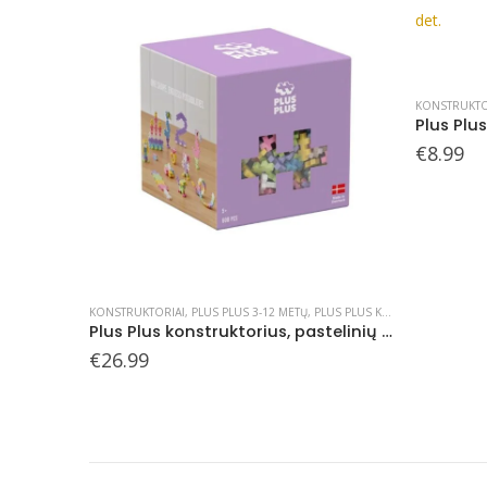
KONSTRUKTORIAI
,
PLUS PLUS 3-12 METŲ
,
PLUS PLUS KONSTRUKTORIAI
Plus Plus konstruktoriaus pagrindas, 2 det.
€
8.99
 PLUS KONSTRUKTORIAI
KONSTRUKTO
Plus Plus konstruktorius, pastelinių spalvų, 600 det.
€
13.99