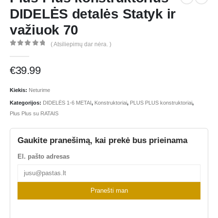
DIDELĖS detalės Statyk ir
važiuok 70
( Atsiliepimų dar nėra. )
0
out of 5
€
39.99
Kiekis:
Neturime
Kategorijos:
DIDELĖS 1-6 METAI
,
Konstruktoriai
,
PLUS PLUS konstruktoriai
,
Plus Plus su RATAIS
Gaukite pranešimą, kai prekė bus prieinama
El. pašto adresas
Pranešti man