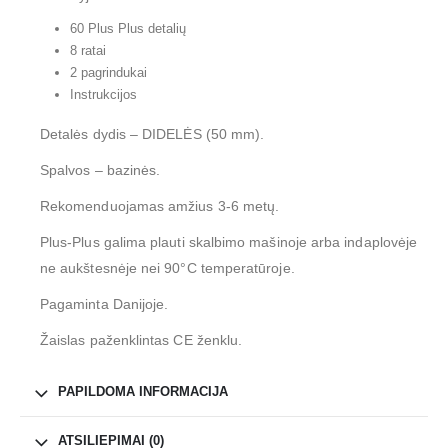
60 Plus Plus detalių
8 ratai
2 pagrindukai
Instrukcijos
Detalės dydis – DIDELĖS (50 mm).
Spalvos – bazinės.
Rekomenduojamas amžius 3-6 metų.
Plus-Plus galima plauti skalbimo mašinoje arba indaplovėje
ne aukštesnėje nei 90°C temperatūroje.
Pagaminta Danijoje.
Žaislas paženklintas CE ženklu.
PAPILDOMA INFORMACIJA
ATSILIEPIMAI (0)