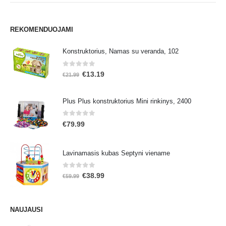
REKOMENDUOJAMI
Konstruktorius, Namas su veranda, 102
0
out of 5
Original
Current
€
13.19
€
21.99
price
price
was:
is:
Plus Plus konstruktorius Mini rinkinys, 2400
€21.99.
€13.19.
0
out of 5
€
79.99
Lavinamasis kubas Septyni viename
0
out of 5
Original
Current
€
38.99
€
59.99
price
price
was:
is:
€59.99.
€38.99.
NAUJAUSI