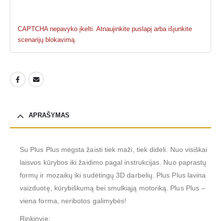
CAPTCHA nepavyko įkelti. Atnaujinkite puslapį arba išjunkite
scenarijų blokavimą.
APRAŠYMAS
Su Plus Plus mėgsta žaisti tiek maži, tiek dideli. Nuo visiškai
laisvos kūrybos iki žaidimo pagal instrukcijas. Nuo paprastų
formų ir mozaikų iki sudėtingų 3D darbelių. Plus Plus lavina
vaizduotę, kūrybiškumą bei smulkiąją motoriką. Plus Plus –
viena forma, neribotos galimybės!
Rinkinyje: