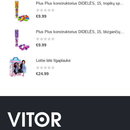
Plus Plus konstruktorius DIDELĖS, 15, tropikų spalvos
0
out of 5
€
9.99
Plus Plus konstruktorius DIDELĖS, 15, blizgančių spalvų
0
out of 5
€
9.99
Lottie lėlė Ilgaplaukė
0
out of 5
€
24.99