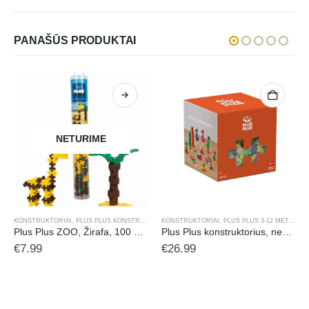
PANAŠŪS PRODUKTAI
NETURIME
,
PLUS PLUS KONSTRUKTORIAI
KONSTRUKTORIAI
,
PLUS PLUS KONSTRUKTORIAI
KONSTRUKTORIAI
,
PLUS PLUS PLASTIKINĖJE PAKUOTĖJE
,
PLUS PLUS 3-12 METŲ
,
PL
Plus Plus ZOO, Žirafa, 100 det.
Plus Plus konstruktorius, neoninių spalvų, 600 det.
€
7.99
€
26.99