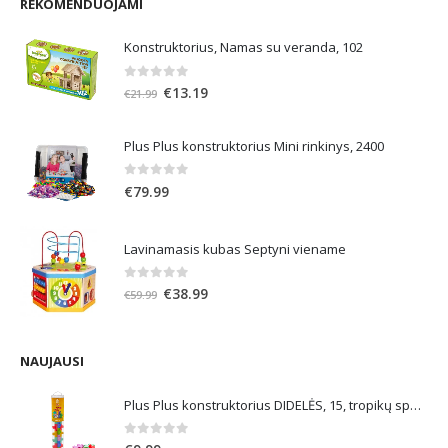
REKOMENDUOJAMI
Konstruktorius, Namas su veranda, 102
0
out of 5
Original
Current
€
13.19
€
21.99
price
price
was:
is:
Plus Plus konstruktorius Mini rinkinys, 2400
€21.99.
€13.19.
0
out of 5
€
79.99
Lavinamasis kubas Septyni viename
0
out of 5
Original
Current
€
38.99
€
59.99
price
price
was:
is:
€59.99.
€38.99.
NAUJAUSI
Plus Plus konstruktorius DIDELĖS, 15, tropikų spalvos
0
out of 5