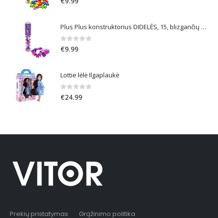
€
9.99
Plus Plus konstruktorius DIDELĖS, 15, blizgančių spalvų
0
out of 5
€
9.99
Lottie lėlė Ilgaplaukė
0
out of 5
€
24.99
Prekių pristatymas
Grąžinimo politika