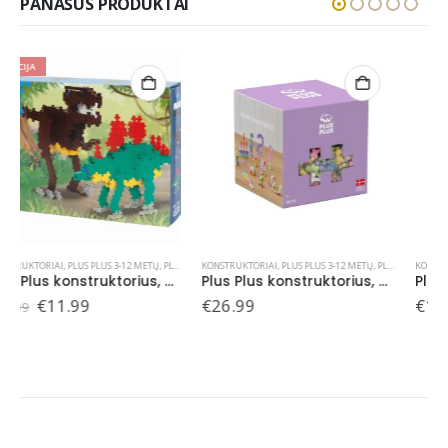
PANAŠŪS PRODUKTAI
KONSTRUKTORIAI
,
PLUS PLUS 3-12 METŲ
,
PLUS PLUS KONSTRUKTORIAI
KONSTRUKTORIAI
,
PLUS PLUS 3-12 METŲ
,
PLUS PLUS KONSTRUKTORIAI
Plus Plus konstruktorius, pastelinių spalvų, 600 det.
Plus Plus konstruktorius, Piratai, 360 det.
€
26.99
€
16.99