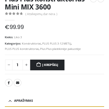
Mini MIX 3600
( Atsiliepimų dar nėra. )
0
out of 5
€
99.99
Kiekis:
Liko 3
Kategorijos:
Konstruktoriai
,
PLUS PLUS 3-12 METŲ
,
PLUS PLUS konstruktoriai
,
Plus Plus plastikinėje pakuotėje
Į KREPŠELĮ
APRAŠYMAS