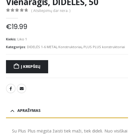
Vienaragis, DIDELĖS, 50
( Atsiliepimų dar nėra. )
0
out of 5
€
19.99
Kiekis:
Liko 1
Kategorijos:
DIDELĖS 1-6 METAI
,
Konstruktoriai
,
PLUS PLUS konstruktoriai
Į KREPŠELĮ
APRAŠYMAS
Su Plus Plus mėgsta žaisti tiek maži, tiek dideli. Nuo visiškai