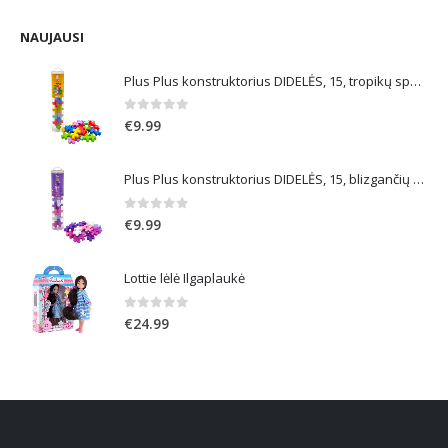
was:
is:
€59.99.
€38.99.
NAUJAUSI
Plus Plus konstruktorius DIDELĖS, 15, tropikų spalvos
0
out of 5
€
9.99
Plus Plus konstruktorius DIDELĖS, 15, blizgančių spalvų
0
out of 5
€
9.99
Lottie lėlė Ilgaplaukė
0
out of 5
€
24.99