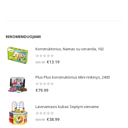
.
REKOMENDUOJAMI
Konstruktorius, Namas su veranda, 102
0
out of 5
Original
Current
€
13.19
€
21.99
price
price
was:
is:
Plus Plus konstruktorius Mini rinkinys, 2400
€21.99.
€13.19.
0
out of 5
€
79.99
Lavinamasis kubas Septyni viename
0
out of 5
Original
Current
€
38.99
€
59.99
price
price