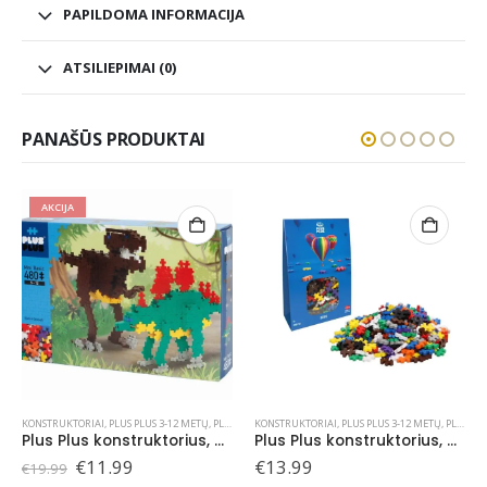
PAPILDOMA INFORMACIJA
ATSILIEPIMAI (0)
PANAŠŪS PRODUKTAI
ETŲ
,
PLUS PLUS KONSTRUKTORIAI
KONSTRUKTORIAI
,
PLUS PLUS 3-12 METŲ
,
PLUS PLUS KONSTRUKTORIAI
KONSTRUKTORIAI
,
PLUS PLUS KONSTRUKTORI
Plus Plus konstruktorius, Dinozaurai, 480 det.
Plus Plus konstruktorius, pagrindnių spalvų, 300 det.
t
€
13.99
€
7.99