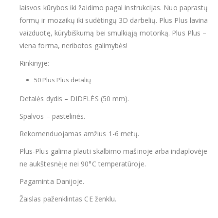
laisvos kūrybos iki žaidimo pagal instrukcijas. Nuo paprastų
formų ir mozaikų iki sudėtingų 3D darbelių. Plus Plus lavina
vaizduotę, kūrybiškumą bei smulkiąją motoriką. Plus Plus –
viena forma, neribotos galimybės!
Rinkinyje:
50 Plus Plus detalių
Detalės dydis – DIDELĖS (50 mm).
Spalvos – pastelinės.
Rekomenduojamas amžius 1-6 metų.
Plus-Plus galima plauti skalbimo mašinoje arba indaplovėje
ne aukštesnėje nei 90°C temperatūroje.
Pagaminta Danijoje.
Žaislas paženklintas CE ženklu.