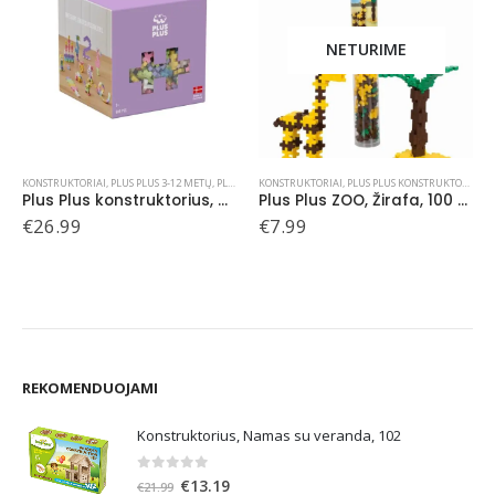
NETURIME
KONSTRUKTORIAI
,
PLUS PLUS KONSTRUKTORIAI
,
PLUS PLUS PLASTIKINĖJE PAKUOTĖJE
KONSTRUKTORIAI
,
PLUS PLUS KONSTRUKTORIAI
,
P
Plus Plus ZOO, Žirafa, 100 det.
Plus Plus konstruktorius ZOO, Dramblys, 100 det.
€
7.99
€
7.99
REKOMENDUOJAMI
Konstruktorius, Namas su veranda, 102
0
out of 5
Original
Current
€
13.19
€
21.99