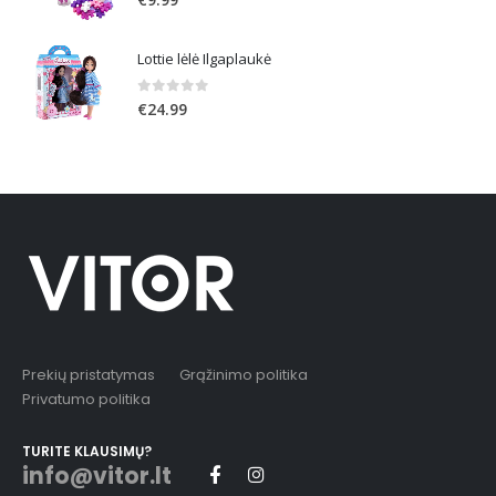
Lottie lėlė Ilgaplaukė
0
out of 5
€
24.99
Prekių pristatymas
Grąžinimo politika
Privatumo politika
TURITE KLAUSIMŲ?
info@vitor.lt