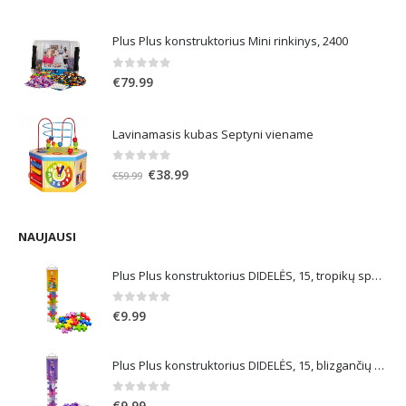
price
price
was:
is:
Plus Plus konstruktorius Mini rinkinys, 2400
€21.99.
€13.19.
0
out of 5
€
79.99
Lavinamasis kubas Septyni viename
0
out of 5
Original
Current
€
38.99
€
59.99
price
price
was:
is:
€59.99.
€38.99.
NAUJAUSI
Plus Plus konstruktorius DIDELĖS, 15, tropikų spalvos
0
out of 5
€
9.99
Plus Plus konstruktorius DIDELĖS, 15, blizgančių spalvų
0
out of 5
€
9.99