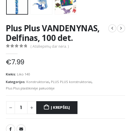
Plus Plus VANDENYNAS,
Delfinas, 100 det.
( Atsiliepimų dar nėra. )
0
out of 5
€
7.99
Kiekis:
Liko 140
Kategorijos:
Konstruktoriai
,
PLUS PLUS konstruktoriai
,
Plus Plus plastikinėje pakuotėje
Į KREPŠELĮ