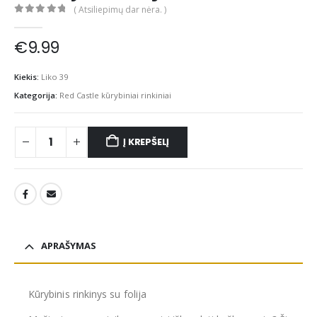
( Atsiliepimų dar nėra. )
0
out of 5
€
9.99
Kiekis:
Liko 39
Kategorija:
Red Castle kūrybiniai rinkiniai
Į KREPŠELĮ
APRAŠYMAS
Kūrybinis rinkinys su folija