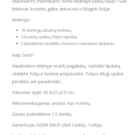
Mažiesiems meninikams norisi išbandyti kažką naujo? Šias
linksmas korteles galite dekoruoti ir blizginti folija!
Rinkinyje:
10 skirtingų dizainų kortelių.
23 įvairių spalvų folijos lapeliai.
5 plastikinės lazdelės, kuriomis nuimamas lipdukas.
Kaip žaisti?
Naudodami rinkinyje esantį pagaliuką, nuimkite lipduką,
uždėkite foliją ir švelniai prispauskite. Folijos blizgi spalva
persikels ant paveikslėlio.
Pakuotės dydis 30.5x21x2.5 cm.
Rekomenduojamas amžius nuo 4 metų.
Žaislas paženklintas CE ženklu.
Gamintojas EGEM GRUP (Red Castle), Turkija.