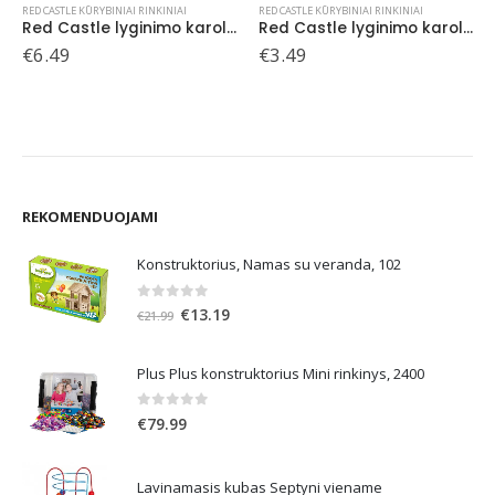
RED CASTLE KŪRYBINIAI RINKINIAI
RED CASTLE KŪRYBINIAI RINKINIAI
,
TINKA MUMS IKI 112 METŲ
kio gyvūnai
Red Castle lyginimo karoliukai, pakabukas Drugelis
Red Castle piešimo smėliu rinkinys 3in1
€
3.49
€
9.99
REKOMENDUOJAMI
Konstruktorius, Namas su veranda, 102
0
out of 5
Original
Current
€
13.19
€
21.99
price
price
was:
is:
Plus Plus konstruktorius Mini rinkinys, 2400
€21.99.
€13.19.
0
out of 5
€
79.99
Lavinamasis kubas Septyni viename