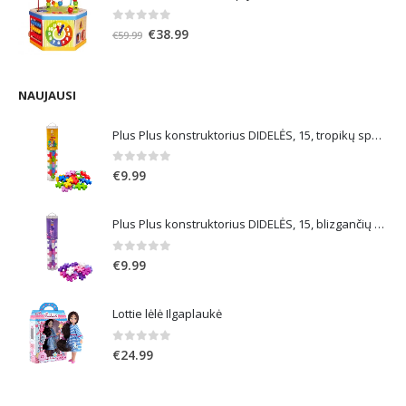
0
out of 5
Original
Current
€
38.99
€
59.99
price
price
was:
is:
€59.99.
€38.99.
NAUJAUSI
Plus Plus konstruktorius DIDELĖS, 15, tropikų spalvos
0
out of 5
€
9.99
Plus Plus konstruktorius DIDELĖS, 15, blizgančių spalvų
0
out of 5
€
9.99
Lottie lėlė Ilgaplaukė
0
out of 5
€
24.99