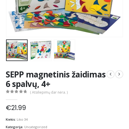
SEPP magnetinis žaidimas
6 spalvų, 4+
( Atsiliepimų dar nėra. )
0
out of 5
€
21.99
Kiekis:
Liko 34
Kategorija:
Uncategorized