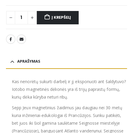
Į KREPŠELĮ
APRAŠYMAS
Kas nenorėtų sukurti darbelį ir jį eksponuoti ant šaldytuvo?
Iotobo magnetinės dėlionės yra iš trijų paprastų formų,
kurių dėka kūryba neturi ribų.
Sepp Jeux magnetinius žaidimus jau daugiau nei 30 metų
kuria inžinieriai-edukologai iš Prancūzijos. Sunku patikėti,
bet juos iki šiol gamina saulėtame Seignosse miestelyje
(Prancūzijoje), banguojant Atlanto vandenynui. Seignosse