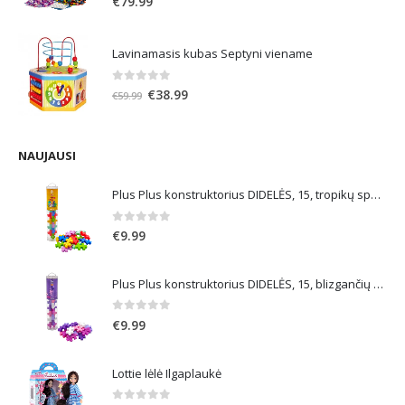
€
79.99
Lavinamasis kubas Septyni viename
0
out of 5
Original
Current
€
38.99
€
59.99
price
price
was:
is:
€59.99.
€38.99.
NAUJAUSI
Plus Plus konstruktorius DIDELĖS, 15, tropikų spalvos
0
out of 5
€
9.99
Plus Plus konstruktorius DIDELĖS, 15, blizgančių spalvų
0
out of 5
€
9.99
Lottie lėlė Ilgaplaukė