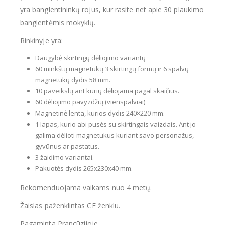
yra banglentininkų rojus, kur rasite net apie 30 plaukimo
banglentėmis mokyklų.
Rinkinyje yra:
Daugybė skirtingų dėliojimo variantų
60 minkštų magnetukų 3 skirtingų formų ir 6 spalvų
magnetukų dydis 58 mm.
10 paveikslų ant kurių dėliojama pagal skaičius.
60 dėliojimo pavyzdžių (vienspalviai)
Magnetinė lenta, kurios dydis 240×220 mm.
1 lapas, kurio abi pusės su skirtingais vaizdais. Ant jo
galima dėlioti magnetukus kuriant savo personažus,
gyvūnus ar pastatus.
3 žaidimo variantai.
Pakuotės dydis 265x230x40 mm.
Rekomenduojama vaikams nuo 4 metų.
Žaislas paženklintas CE ženklu.
Pagaminta Prancūzijoje.