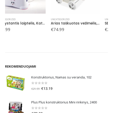
UNCATEGORIZED
UNCATEGORIZED
Arias taškuotas vežimėlis, 55 cm
SEPP magnetinis žaidimas, 8 spalvos, 6+
€
74.99
€
21.99
REKOMENDUOJAMI
Konstruktorius, Namas su veranda, 102
0
out of 5
Original
Current
€
13.19
€
21.99
price
price
was:
is:
Plus Plus konstruktorius Mini rinkinys, 2400
€21.99.
€13.19.
0
out of 5