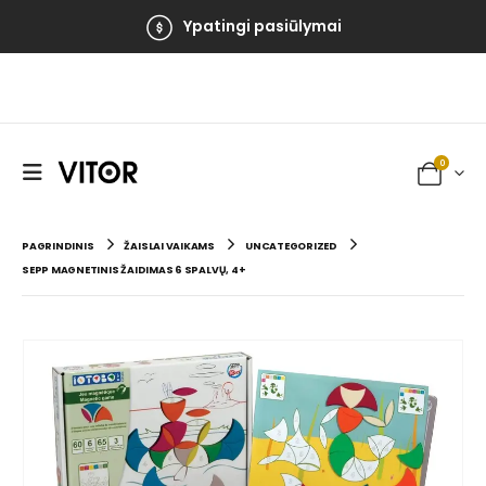
Ypatingi pasiūlymai
0
PAGRINDINIS
ŽAISLAI VAIKAMS
UNCATEGORIZED
SEPP MAGNETINIS ŽAIDIMAS 6 SPALVŲ, 4+