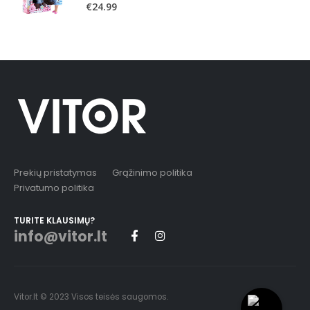
0
out of 5
€
24.99
Prekių pristatymas
Grąžinimo politika
Privatumo politika
TURITE KLAUSIMŲ?
info@vitor.lt
Vitor.lt © 2023 Visos teisės saugomos.