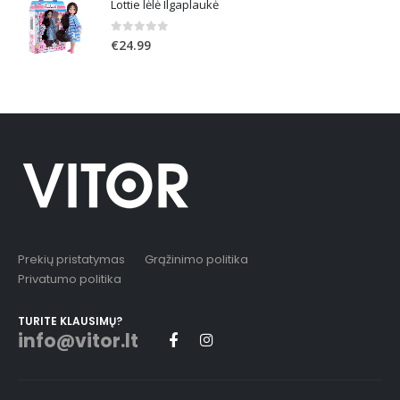
Lottie lėlė Ilgaplaukė
0
out of 5
€
24.99
Prekių pristatymas
Grąžinimo politika
Privatumo politika
TURITE KLAUSIMŲ?
info@vitor.lt