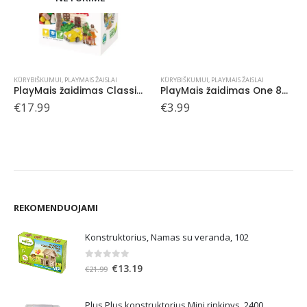
KŪRYBIŠKUMUI
,
PLAYMAIS ŽAISLAI
KŪRYBIŠKUMUI
,
PLAYMAIS ŽAISLAI
PlayMais žaidimas Classic, 750
PlayMais žaidimas One 80, Karvutė
€
17.99
€
3.99
REKOMENDUOJAMI
Konstruktorius, Namas su veranda, 102
0
out of 5
Original
Current
€
13.19
€
21.99
price
price
was:
is:
Plus Plus konstruktorius Mini rinkinys, 2400