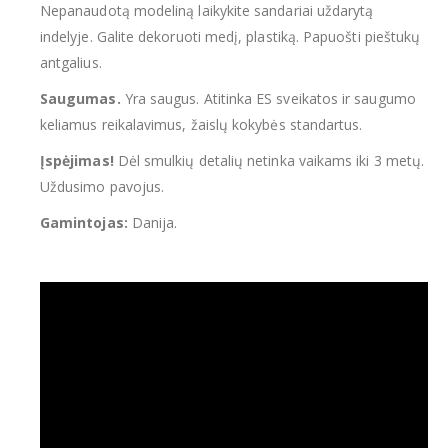
Nepanaudotą modeliną laikykite sandariai uždarytą
indelyje. Galite dekoruoti medį, plastiką. Papuošti pieštukų
antgalius.
Saugumas.
Yra saugus. Atitinka ES sveikatos ir saugumo
keliamus reikalavimus, žaislų kokybės standartus.
Įspėjimas!
Dėl smulkių detalių netinka vaikams iki 3 metų.
Uždusimo pavojus.
Gamintojas:
Danija.