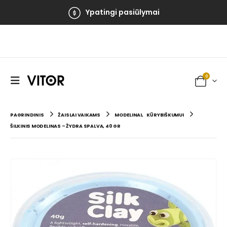
Ypatingi pasiūlymai
0
PAGRINDINIS
ŽAISLAI VAIKAMS
MODELINAI
,
KŪRYBIŠKUMUI
ŠILKINIS MODELINAS – ŽYDRA SPALVA, 40 GR