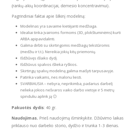
(rankų-akių koordinacijai, dėmesio koncentravimui).
Pagrindiniai faktai apie šilkinį modeliną:
Modelinas yra savaime kietėjanti medžiaga.
Idealiai tinka įvairioms formoms (3D, plokštuminėms) kurti
ARBA apipavidalinti.
Galima dirbti su skirtingomis medžiagų tekstūromis
(medžiu ir t.t.). Nereikia jokių kitų priemonių.
Išdžiūvęs išlaiko dydį.
Išdžiūvus spalvos išlieka ryškios.
Skirtingų spalvų modeliną galima maišyti tarpusavyje.
Patinka vaikams, nes malonu liesti.
SVARBIAUSIA – nebyra, neprikimba, padarius darbelį
nelieka jokios nešvaros vaiko darbo vietoje ir 5 metrų
spinduliu aplink ją 🙂
Pakuotės dydis
: 40 gr.
Naudojimas.
Prieš naudojimą išminkykite. Džiūvimo laikas
priklauso nuo darbelio storio, dydžio ir trunka 1-3 dienas.