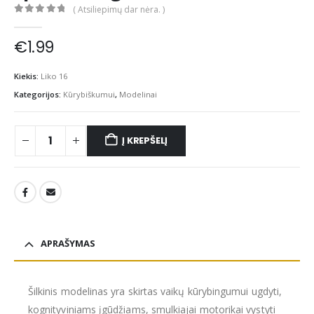
( Atsiliepimų dar nėra. )
0
out of 5
€
1.99
Kiekis:
Liko 16
Kategorijos:
Kūrybiškumui
,
Modelinai
Į KREPŠELĮ
APRAŠYMAS
Šilkinis modelinas yra skirtas vaikų kūrybingumui ugdyti,
kognityviniams įgūdžiams, smulkiajai motorikai vystyti