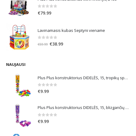
€21.99.
€13.19.
0
out of 5
€
79.99
Lavinamasis kubas Septyni viename
0
out of 5
Original
Current
€
38.99
€
59.99
price
price
was:
is:
€59.99.
€38.99.
NAUJAUSI
Plus Plus konstruktorius DIDELĖS, 15, tropikų spalvos
0
out of 5
€
9.99
Plus Plus konstruktorius DIDELĖS, 15, blizgančių spalvų
0
out of 5
€
9.99