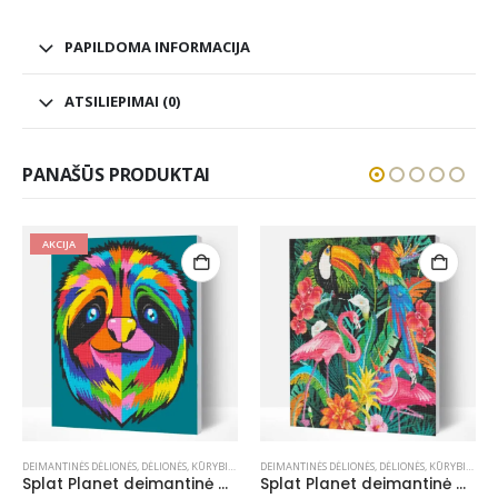
PAPILDOMA INFORMACIJA
ATSILIEPIMAI (0)
PANAŠŪS PRODUKTAI
NETURIME
DEIMANTINĖS DĖLIONĖS
,
DĖLIONĖS
,
KŪRYBIŠKUMUI
KŪRYBIŠKUMUI
,
MODELINAI
Splat Planet deimantinė dėlionė TROPIKAI 30×40 cm
Perlų modelinas, žydras