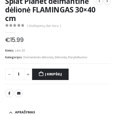
Splat Planet deimantinė
dėlionė FLAMINGAS 30×40
cm
( Atsiliepimų dar nėra. )
0
out of 5
€
15.99
Kiekis:
Liko 33
Kategorijos:
Deimantinės dėlionės
,
Dėlionės
,
Kūrybiškumui
Į KREPŠELĮ
APRAŠYMAS