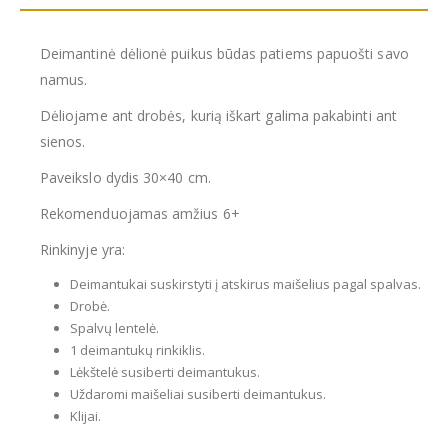
Deimantinė dėlionė puikus būdas patiems papuošti savo
namus.
Dėliojame ant drobės, kurią iškart galima pakabinti ant
sienos.
Paveikslo dydis 30×40 cm.
Rekomenduojamas amžius 6+
Rinkinyje yra:
Deimantukai suskirstyti į atskirus maišelius pagal spalvas.
Drobė.
Spalvų lentelė.
1 deimantukų rinkiklis.
Lėkštelė susiberti deimantukus.
Uždaromi maišeliai susiberti deimantukus.
Klijai.