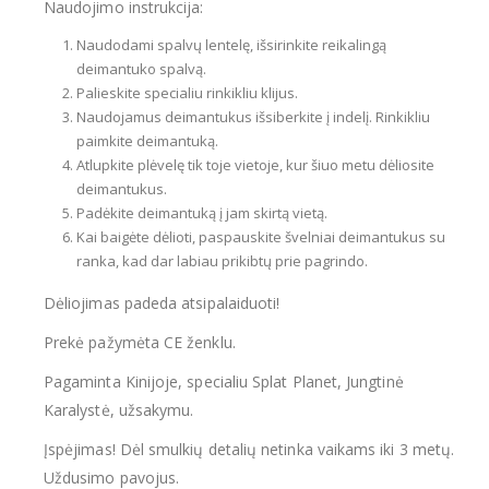
Naudojimo instrukcija:
Naudodami spalvų lentelę, išsirinkite reikalingą
deimantuko spalvą.
Palieskite specialiu rinkikliu klijus.
Naudojamus deimantukus išsiberkite į indelį. Rinkikliu
paimkite deimantuką.
Atlupkite plėvelę tik toje vietoje, kur šiuo metu dėliosite
deimantukus.
Padėkite deimantuką į jam skirtą vietą.
Kai baigėte dėlioti, paspauskite švelniai deimantukus su
ranka, kad dar labiau prikibtų prie pagrindo.
Dėliojimas padeda atsipalaiduoti!
Prekė pažymėta CE ženklu.
Pagaminta Kinijoje, specialiu Splat Planet, Jungtinė
Karalystė, užsakymu.
Įspėjimas! Dėl smulkių detalių netinka vaikams iki 3 metų.
Uždusimo pavojus.