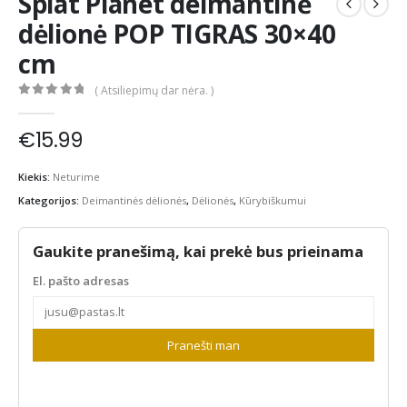
Splat Planet deimantinė
dėlionė POP TIGRAS 30×40
cm
( Atsiliepimų dar nėra. )
0
out of 5
€
15.99
Kiekis:
Neturime
Kategorijos:
Deimantinės dėlionės
,
Dėlionės
,
Kūrybiškumui
Gaukite pranešimą, kai prekė bus prieinama
El. pašto adresas
Pranešti man