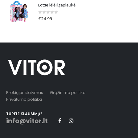
Lottie lėlė Ilgaplaukė
0
out of 5
€
24.99
Prekių pristatymas
Grąžinimo politika
Privatumo politika
TURITE KLAUSIMŲ?
info@vitor.lt