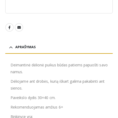
APRAŠYMAS
Deimantinė dėlionė puikus būdas patiems papuošti savo
namus.
Dėliojame ant drobės, kurią iškart galima pakabinti ant
sienos.
Paveikslo dydis 30×40 cm.
Rekomenduojamas amžius 6+
Rinkinyje yra: