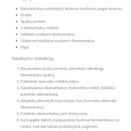
Deimantukai suskirstyti į atskirus maišelius pagal spalvas.
Drobė.
Spalvų lentelė.
1 deimantukų rinkiklis.
Lėkštelė susiberti deimantukus.
Uždaromi maišeliai susiberti deimantukus.
Klijai.
Naudojimo instrukcija:
Naudodami spalvų lentelę, išsirinkite reikalingą
deimantuko spalvą.
Palieskite specialiu rinkikliu klijus.
Naudojamus deimantukus išsiberkite į indelį. Rinkikliu
paimkite deimantuką.
Atlupkite plėvelę tik toje vietoje, kur šiuo metu dėliosite
deimantukus.
Padėkite deimantuką į jam skirtą vietą.
Kai baigėte dėlioti, paspauskite švelniai deimantukus su
ranka, kad dar labiau prikibtų prie pagrindo.