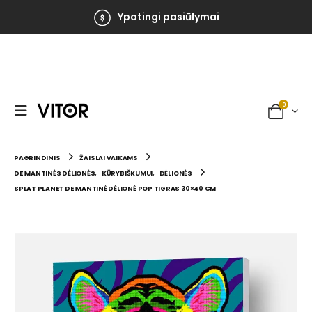
Ypatingi pasiūlymai
0
PAGRINDINIS
ŽAISLAI VAIKAMS
DEIMANTINĖS DĖLIONĖS
,
KŪRYBIŠKUMUI
,
DĖLIONĖS
SPLAT PLANET DEIMANTINĖ DĖLIONĖ POP TIGRAS 30×40 CM