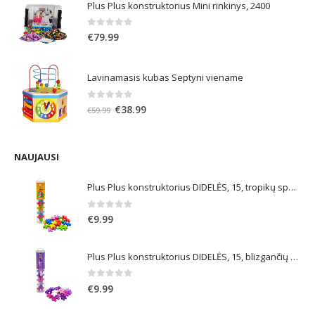
Plus Plus konstruktorius Mini rinkinys, 2400
€21.99.
€13.19.
0
out of 5
€
79.99
Lavinamasis kubas Septyni viename
0
out of 5
Original
Current
€
38.99
€
59.99
price
price
was:
is:
€59.99.
€38.99.
NAUJAUSI
Plus Plus konstruktorius DIDELĖS, 15, tropikų spalvos
0
out of 5
€
9.99
Plus Plus konstruktorius DIDELĖS, 15, blizgančių spalvų
0
out of 5
€
9.99