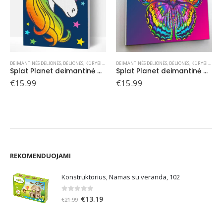
RYBIŠKUMUI
DEIMANTINĖS DĖLIONĖS
,
DĖLIONĖS
,
KŪRYBIŠKUMUI
DEIMANTINĖS DĖLIONĖS
,
DĖLIONĖS
,
KŪRYBIŠKU
Splat Planet deimantinė dėlionė VIENARAGIS 30×40 cm
Splat Planet deimantinė dėlionė DRUGELIS 30×40 cm
Splat Planet
€
15.99
€
15.99
REKOMENDUOJAMI
Konstruktorius, Namas su veranda, 102
0
out of 5
Original
Current
€
13.19
€
21.99
price
price
was:
is: