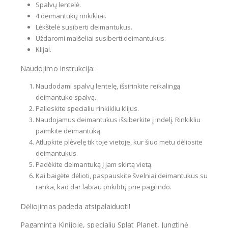
Spalvų lentelė.
4 deimantukų rinkikliai.
Lėkštelė susiberti deimantukus.
Uždaromi maišeliai susiberti deimantukus.
Klijai.
Naudojimo instrukcija:
Naudodami spalvų lentelę, išsirinkite reikalingą
deimantuko spalvą.
Palieskite specialiu rinkikliu klijus.
Naudojamus deimantukus išsiberkite į indelį. Rinkikliu
paimkite deimantuką.
Atlupkite plėvelę tik toje vietoje, kur šiuo metu dėliosite
deimantukus.
Padėkite deimantuką į jam skirtą vietą.
Kai baigėte dėlioti, paspauskite švelniai deimantukus su
ranka, kad dar labiau prikibtų prie pagrindo.
Dėliojimas padeda atsipalaiduoti!
Pagaminta Kinijoje, specialiu Splat Planet, Jungtinė