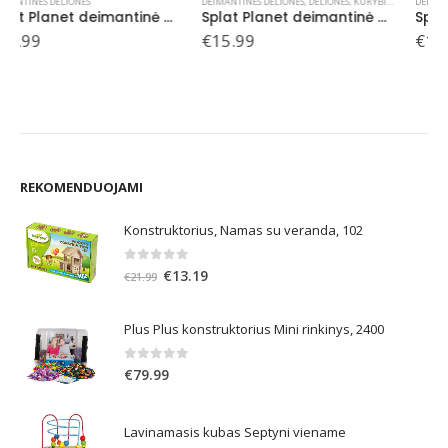
DEIMANTINĖS DĖLIONĖS
,
DĖLIONĖS
,
KŪRYBIŠKUMUI
DEIMANTINĖS DĖLIONĖS
,
TINKA MUMS IKI 112 METŲ
Splat Planet deimantinė dėlionė PANDA 30×40 cm
Splat Planet deimantinė dėlionė APEROL SPRITZ 30×40 cm
€
15.99
€
15.99
REKOMENDUOJAMI
Konstruktorius, Namas su veranda, 102
0
out of 5
Original
Current
€
13.19
€
21.99
price
price
was:
is:
Plus Plus konstruktorius Mini rinkinys, 2400
€21.99.
€13.19.
0
out of 5
€
79.99
Lavinamasis kubas Septyni viename