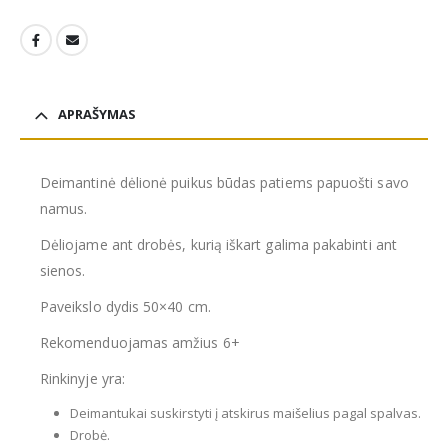
APRAŠYMAS
Deimantinė dėlionė puikus būdas patiems papuošti savo
namus.
Dėliojame ant drobės, kurią iškart galima pakabinti ant
sienos.
Paveikslo dydis 50×40 cm.
Rekomenduojamas amžius 6+
Rinkinyje yra:
Deimantukai suskirstyti į atskirus maišelius pagal spalvas.
Drobė.