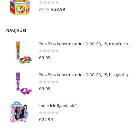
0
out of 5
Original
Current
€
38.99
€
59.99
price
price
was:
is:
€59.99.
€38.99.
NAUJAUSI
Plus Plus konstruktorius DIDELĖS, 15, tropikų spalvos
0
out of 5
€
9.99
Plus Plus konstruktorius DIDELĖS, 15, blizgančių spalvų
0
out of 5
€
9.99
Lottie lėlė Ilgaplaukė
0
out of 5
€
24.99