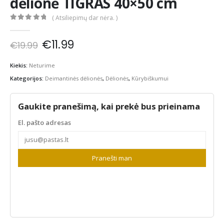
dėlionė TIGRAS 40×50 cm
( Atsiliepimų dar nėra. )
0
out of 5
Original
Current
€
11.99
€
19.99
price
price
was:
is:
Kiekis:
Neturime
€19.99.
€11.99.
Kategorijos:
Deimantinės dėlionės
,
Dėlionės
,
Kūrybiškumui
Gaukite pranešimą, kai prekė bus prieinama
El. pašto adresas
Pranešti man