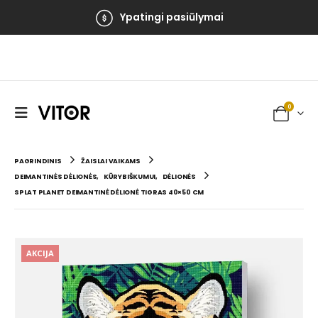
Ypatingi pasiūlymai
0
PAGRINDINIS
ŽAISLAI VAIKAMS
DEIMANTINĖS DĖLIONĖS
,
KŪRYBIŠKUMUI
,
DĖLIONĖS
SPLAT PLANET DEIMANTINĖ DĖLIONĖ TIGRAS 40×50 CM
AKCIJA