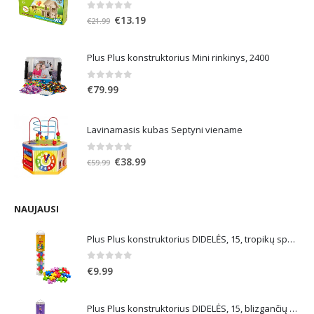
0
out of 5
Original
Current
€
13.19
€
21.99
price
price
was:
is:
Plus Plus konstruktorius Mini rinkinys, 2400
€21.99.
€13.19.
0
out of 5
€
79.99
Lavinamasis kubas Septyni viename
0
out of 5
Original
Current
€
38.99
€
59.99
price
price
was:
is:
€59.99.
€38.99.
NAUJAUSI
Plus Plus konstruktorius DIDELĖS, 15, tropikų spalvos
0
out of 5
€
9.99
Plus Plus konstruktorius DIDELĖS, 15, blizgančių spalvų