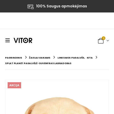
100% Saugus apmokėjimas
0
PAGRINDINIS
ŽAISLAI VAIKAMS
LINKSMOS PAGALVĖS
,
KITA
SPLAT PLANET PAGALVĖLĖ-SUVENYRAS LABRADORAS
AKCIJA