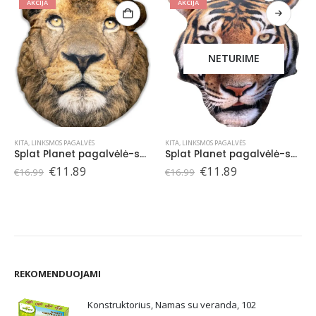
AKCIJA
AKCIJA
NETURIME
KITA
,
LINKSMOS PAGALVĖS
KITA
,
LINKSMOS PAGALVĖS
Splat Planet pagalvėlė-suvenyras LIŪTAS
Splat Planet pagalvėlė-suvenyras TIGRAS
Original
Current
Original
Current
€
11.89
€
11.89
€
16.99
€
16.99
price
price
price
price
was:
is:
was:
is:
€16.99.
€11.89.
€16.99.
€11.89.
REKOMENDUOJAMI
Konstruktorius, Namas su veranda, 102