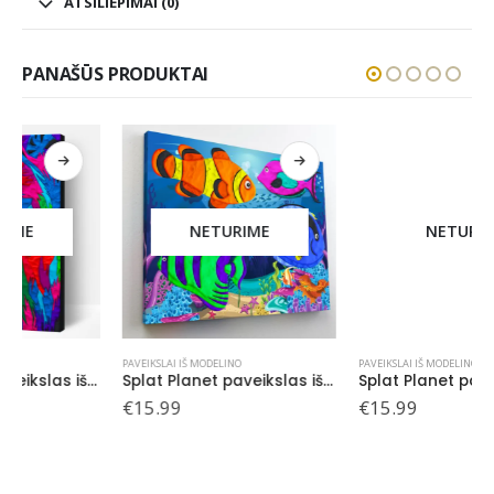
ATSILIEPIMAI (0)
PANAŠŪS PRODUKTAI
NETURIME
NETURIME
PAVEIKSLAI IŠ MODELINO
PAVEIKSLAI IŠ MODELINO
Splat Planet paveikslas iš modelino, Jūra 30x40cm
Splat Planet paveikslas iš modelino, Panda 30x40cm
€
15.99
€
15.99