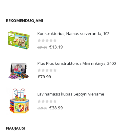
REKOMENDUOJAMI
Konstruktorius, Namas su veranda, 102
0
out of 5
Original
Current
€
13.19
€
21.99
price
price
was:
is:
Plus Plus konstruktorius Mini rinkinys, 2400
€21.99.
€13.19.
0
out of 5
€
79.99
Lavinamasis kubas Septyni viename
0
out of 5
Original
Current
€
38.99
€
59.99
price
price
was:
is:
€59.99.
€38.99.
NAUJAUSI