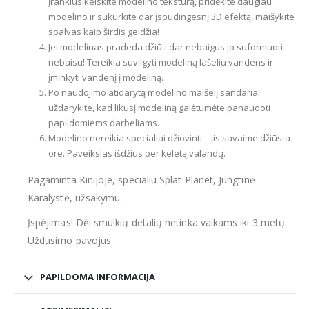
įrankius keiskite modelino tekstūrą, pridėkite daugiau
modelino ir sukurkite dar įspūdingesnį 3D efektą, maišykite
spalvas kaip širdis geidžia!
Jei modelinas pradeda džiūti dar nebaigus jo suformuoti –
nebaisu! Tereikia suvilgyti modeliną lašeliu vandens ir
įminkyti vandenį į modeliną.
Po naudojimo atidarytą modelino maišelį sandariai
uždarykite, kad likusį modeliną galėtumėte panaudoti
papildomiems darbeliams.
Modelino nereikia specialiai džiovinti – jis savaime džiūsta
ore. Paveikslas išdžius per keletą valandų.
Pagaminta Kinijoje, specialiu Splat Planet, Jungtinė
Karalystė, užsakymu.
Įspėjimas! Dėl smulkių detalių netinka vaikams iki 3 metų.
Uždusimo pavojus.
PAPILDOMA INFORMACIJA