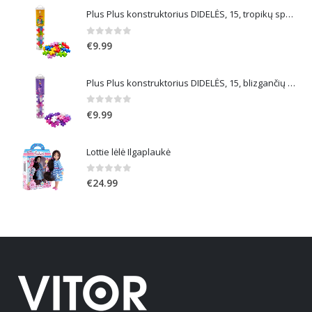
Plus Plus konstruktorius DIDELĖS, 15, tropikų spalvos
0
out of 5
€
9.99
Plus Plus konstruktorius DIDELĖS, 15, blizgančių spalvų
0
out of 5
€
9.99
Lottie lėlė Ilgaplaukė
0
out of 5
€
24.99