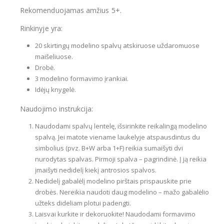
Rekomenduojamas amžius 5+.
Rinkinyje yra:
20 skirtingų modelino spalvų atskiruose uždaromuose
maišeliuose.
Drobė.
3 modelino formavimo įrankiai.
Idėjų knygelė.
Naudojimo instrukcija:
Naudodami spalvų lentelę, išsirinkite reikalingą modelino
spalvą. Jei matote viename laukelyje atspausdintus du
simbolius (pvz. B+W arba 1+F) reikia sumaišyti dvi
nurodytas spalvas. Pirmoji spalva – pagrindinė. Į ją reikia
įmaišyti nedidelį kiekį antrosios spalvos.
Nedidelį gabalėlį modelino pirštais prispauskite prie
drobės. Nereikia naudoti daug modelino – mažo gabalėlio
užteks dideliam plotui padengti.
Laisvai kurkite ir dekoruokite! Naudodami formavimo