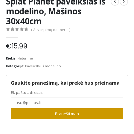
Splat Planet paveikslas iš
modelino, Mašinos
30x40cm
( Atsiliepimų dar nėra. )
0
out of 5
€
15.99
Kiekis:
Neturime
Kategorija:
Paveikslai iš modelino
Gaukite pranešimą, kai prekė bus prieinama
El. pašto adresas
Pranešti man