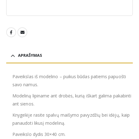
APRAŠYMAS
Paveikslas iš modelino – puikus būdas patiems papuošti
savo namus.
Modeliną lipiname ant drobės, kurią iškart galima pakabinti
ant sienos.
Knygelėje rasite spalvų maišymo pavyzdžių bei idėjų, kaip
panaudoti likusį modeliną.
Paveikslo dydis 30×40 cm.