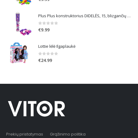
Plus Plus konstruktorius DIDELĖS, 15, blizgančių spalvų
0
out of 5
€
9.99
Lottie lėlė Ilgaplaukė
0
out of 5
€
24.99
Prekių pristatymas
Grąžinimo politika