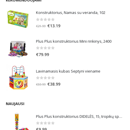
Konstruktorius, Namas su veranda, 102
0
out of 5
Original
Current
€
13.19
€
21.99
price
price
was:
is:
Plus Plus konstruktorius Mini rinkinys, 2400
€21.99.
€13.19.
0
out of 5
€
79.99
Lavinamasis kubas Septyni viename
0
out of 5
Original
Current
€
38.99
€
59.99
price
price
was:
is:
€59.99.
€38.99.
NAUJAUSI
Plus Plus konstruktorius DIDELĖS, 15, tropikų spalvos
0
out of 5
€
9.99