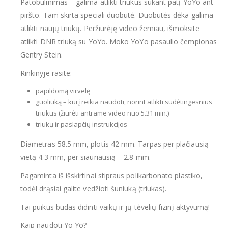
Patobulinimas – galima atlikti triukus sukant patį YoYo ant
piršto. Tam skirta speciali duobutė. Duobutės dėka galima
atlikti naujų triukų. Peržiūrėję video žemiau, išmoksite
atlikti DNR triuką su YoYo. Moko YoYo pasaulio čempionas
Gentry Stein.
Rinkinyje rasite:
papildomą virvelę
guoliuką – kurį reikia naudoti, norint atlikti sudėtingesnius
triukus (žiūrėti antrame video nuo 5.31 min.)
triukų ir paslapčių instrukcijos
Diametras 58.5 mm, plotis 42 mm. Tarpas per plačiausią
vietą 4.3 mm, per siauriausią – 2.8 mm.
Pagaminta iš išskirtinai stipraus polikarbonato plastiko,
todėl drąsiai galite vedžioti šuniuką (triukas).
Tai puikus būdas didinti vaikų ir jų tėvelių fizinį aktyvumą!
Kaip naudoti Yo Yo?