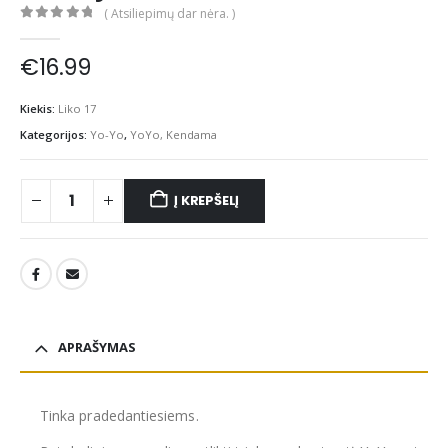
( Atsiliepimų dar nėra. )
0
out of 5
€
16.99
Kiekis:
Liko 17
Kategorijos:
Yo-Yo
,
YoYo, Kendama
Į KREPŠELĮ
APRAŠYMAS
Tinka pradedantiesiems.