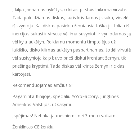
Į kilpą įneriamas nykštys, o kitais pirštais laikoma virvutė.
Tada paleidžiamas diskas, kuris krisdamas įsisuka, virvelė
išsivynioja. Kai diskas pasiekia žemiausią tašką jis toliau iš
inercijos sukasi ir virvutę vėl ima suvynioti ir vyniodamas ją
vėl kyla aukštyn. Reikiamu momentu timptelėjus už
laikiklio, disko kilimas aukštyn paspartinamas, todėl virvutė
vėl susivynioja kaip buvo prieš diskui krentant žemyn, tik
priešinga kryptimi. Tada diskas vėl krinta žemyn ir ciklas
kartojasi.
Rekomenduojamas amžius 8+
Pagaminta Kinijoje, specialiu YoYoFactory, Jungtinės
Amerikos Valstijos, užsakymu.
Įspėjimas! Netinka jaunesniems nei 3 metų vaikams.
Ženklintas CE ženklu.