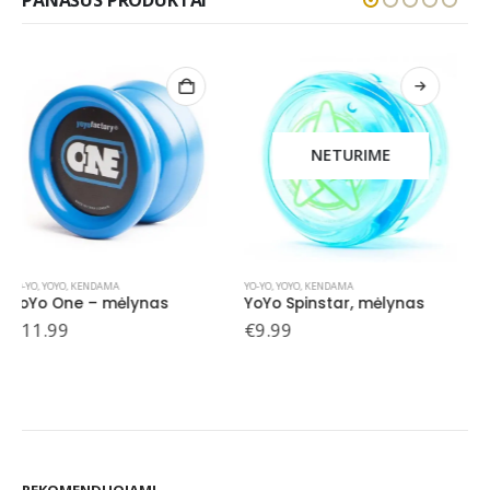
NETURIME
YO-YO
,
YOYO, KENDAMA
YO-YO
,
YOYO, KENDAMA
YoYo Spinstar, mėlynas
YoYo Spinstar, juodas
€
9.99
€
9.99
REKOMENDUOJAMI