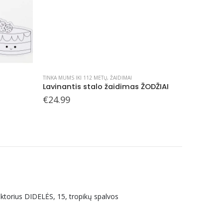
TINKA MUMS IKI 112 METŲ
,
ŽAIDIMAI
MIELOS SM
Lavinantis stalo žaidimas ŽODŽIAI
Magnetu
Or
€
24.99
€
€
3.49
pr
w
€3
uktorius DIDELĖS, 15, tropikų spalvos