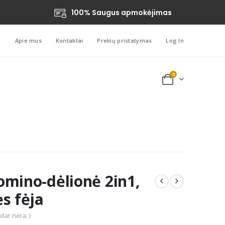
100% Saugus apmokėjimas
Apie mus
Kontaktai
Prekių pristatymas
Log In
0
omino-dėlionė 2in1,
s fėja
 dar nėra. )