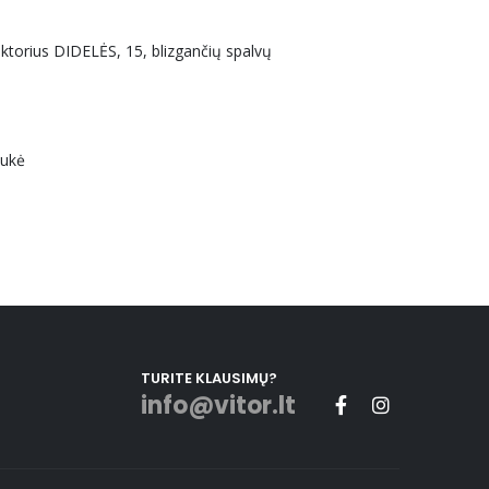
uktorius DIDELĖS, 15, blizgančių spalvų
aukė
TURITE KLAUSIMŲ?
info@vitor.lt