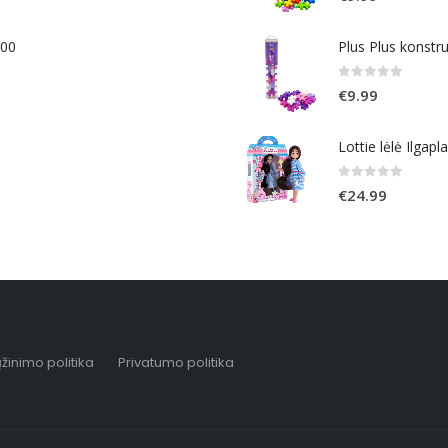
400
Plus Plus konstr
0
out of 5
€
9.99
Lottie lėlė Ilgapl
0
out of 5
€
24.99
žinimo politika
Privatumo politika