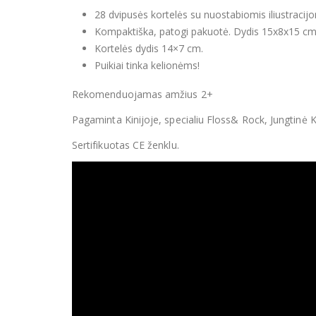
28 dvipusės kortelės su nuostabiomis iliustracijo
Kompaktiška, patogi pakuotė. Dydis 15x8x15 cm
Kortelės dydis 14×7 cm.
Puikiai tinka kelionėms!
Rekomenduojamas amžius 2+
Pagaminta Kinijoje, specialiu Floss& Rock, Jungtinė 
Sertifikuotas CE ženklu.