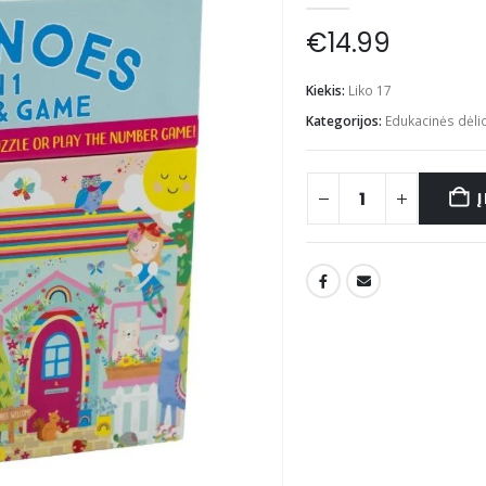
€
14.99
Kiekis:
Liko 17
Kategorijos:
Edukacinės dėli
Į