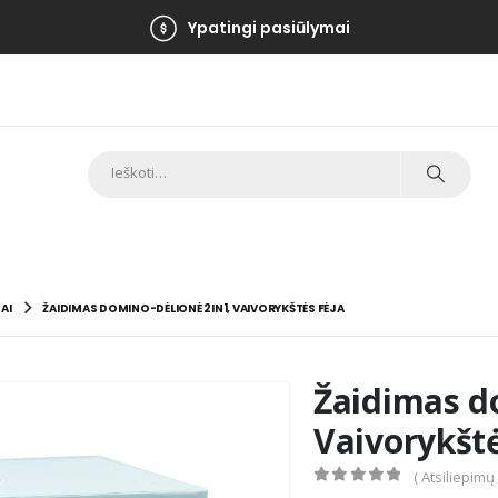
Ypatingi pasiūlymai
AI
ŽAIDIMAS DOMINO-DĖLIONĖ 2IN1, VAIVORYKŠTĖS FĖJA
Žaidimas d
Vaivorykštė
( Atsiliepimų
0
out of 5