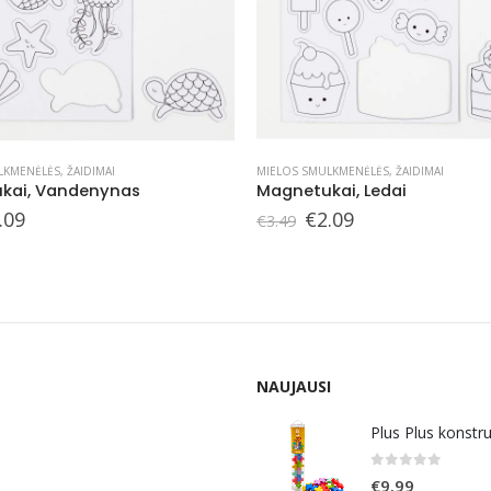
LKMENĖLĖS
,
ŽAIDIMAI
MIELOS SMULKMENĖLĖS
,
ŽAIDIMAI
kai, Vandenynas
Magnetukai, Ledai
iginal
Current
Original
Current
.09
€
2.09
€
3.49
ice
price
price
price
s:
is:
was:
is:
.49.
€2.09.
€3.49.
€2.09.
NAUJAUSI
Plus Plus konstr
0
out of 5
€
9.99