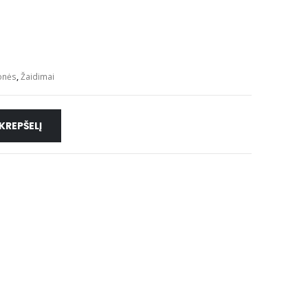
onės
,
Žaidimai
 KREPŠELĮ