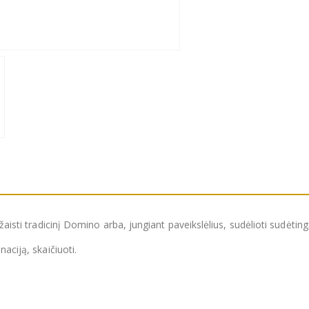
žaisti tradicinį Domino arba, jungiant paveikslėlius, sudėlioti sudėting
aciją, skaičiuoti.