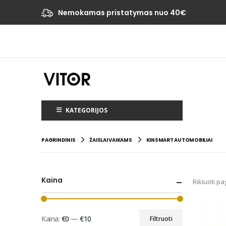
Nemokamas pristatymas nuo 40€
KATEGORIJOS
PAGRINDINIS
ŽAISLAI VAIKAMS
KINSMART AUTOMOBILIAI
Kaina
Rikiuoti pa
Kaina:
€0
—
€10
Filtruoti
Min
Maks