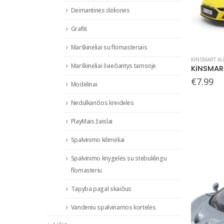
Deimantinės dėlionės
Grafiti
Marškinėliai su flomasteriais
KINSMART AU
Marškinėliai šviečiantys tamsoje
€
7.99
Modelinai
Nedulkančios kreidelės
PlayMais žaislai
Spalvinimo kilimėliai
Spalvinimo knygelės su stebuklingu
flomasteriu
Tapyba pagal skaičius
Vandeniu spalvinamos kortelės