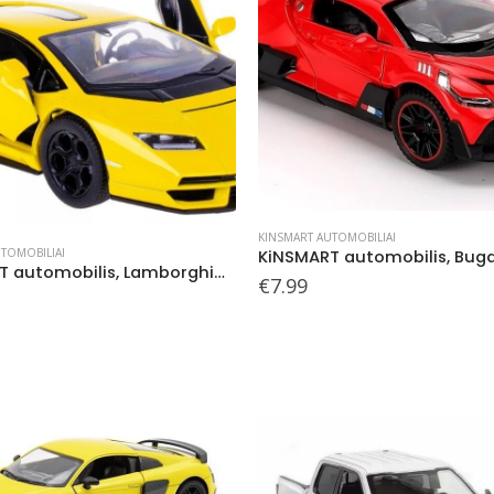
KINSMART AUTOMOBILIAI
TOMOBILIAI
KiNSMART automobilis, Lamborghini Countach LPI 800-4, geltonas
€
7.99