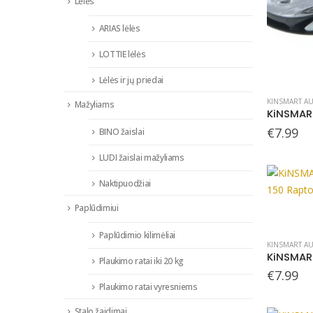
Lėlės
ARIAS lėlės
LOTTIE lėlės
Lėlės ir jų priedai
KINSMART AU
Mažyliams
€
7.99
BINO žaislai
LUDI žaislai mažyliams
Naktipuodžiai
Paplūdimiui
Paplūdimio kilimėliai
KINSMART AU
Plaukimo ratai iki 20 kg
€
7.99
Plaukimo ratai vyresniems
Stalo žaidimai