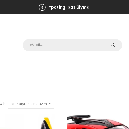
Ypatingi pasiūlymai
gal: