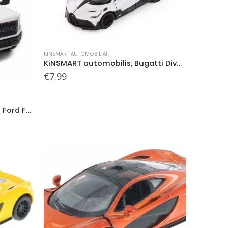
KINSMART AUTOMOBILIAI
KiNSMART automobilis, Bugatti Divo, baltas
€
7.99
KiNSMART automobilis, 2022 Ford F-150 Raptor, baltas