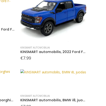
KiNSMART automobilis, 2022 Ford F-150 Raptor, raudonas
KINSMART AUTOMOBILIAI
KiNSMART automobilis, 2022 Ford F-150 Raptor, mėlynas
€
7.99
KINSMART AUTOMOBILIAI
KiNSMART automobilis, Lamborghini Countach LPI 800-4, raudonas
KiNSMART automobilis, BMW i8, juodas