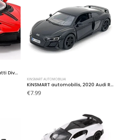
KiNSMART automobilis, Bugatti Divo, raudonas
KINSMART AUTOMOBILIAI
KiNSMART automobilis, 2020 Audi R8 Coupé, juodas
€
7.99