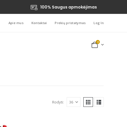
100% Saugus apmokėjimas
Apie mus
Kontaktai
Prekių pristatymas
Log In
0
Rodyti: