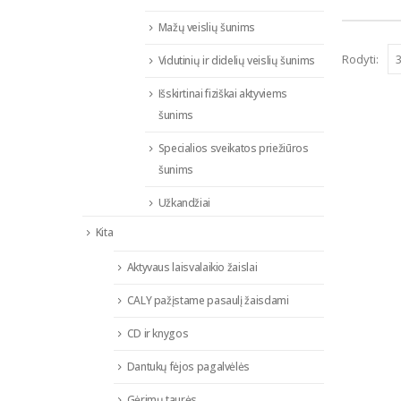
Mažų veislių šunims
Rodyti:
Vidutinių ir didelių veislių šunims
Išskirtinai fiziškai aktyviems
šunims
Specialios sveikatos priežiūros
šunims
Užkandžiai
Kita
Aktyvaus laisvalaikio žaislai
CALY pažįstame pasaulį žaisdami
CD ir knygos
Dantukų fėjos pagalvėlės
Gėrimų taurės