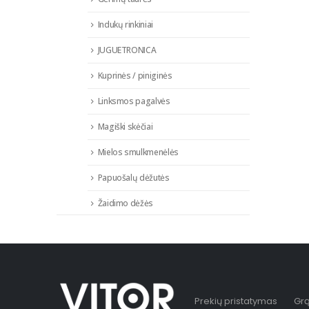
Indukų rinkiniai
JUGUETRONICA
Kuprinės / piniginės
Linksmos pagalvės
Magiški skėčiai
Mielos smulkmenėlės
Papuošalų dėžutės
Žaidimo dėžės
Prekių pristatymas
Grą