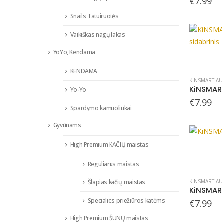
€
7.99
Snails Tatuiruotės
Vaikiškas nagų lakas
YoYo, Kendama
KENDAMA
KINSMART AU
Yo-Yo
€
7.99
Spardymo kamuoliukai
Gyvūnams
High Premium KAČIŲ maistas
Reguliarus maistas
KINSMART AU
Šlapias kačių maistas
Specialios priežiūros katėms
€
7.99
High Premium ŠUNŲ maistas