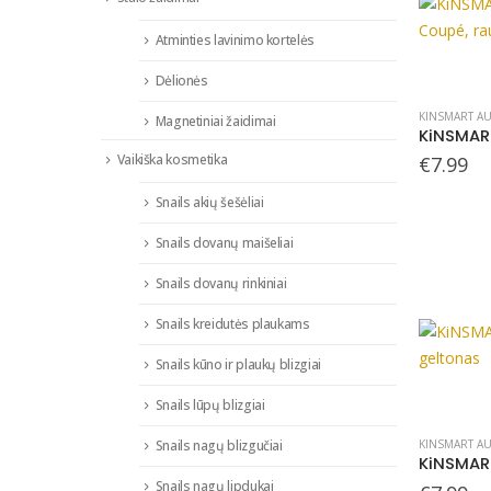
Atminties lavinimo kortelės
Dėlionės
KINSMART AU
Magnetiniai žaidimai
Vaikiška kosmetika
€
7.99
Snails akių šešėliai
Snails dovanų maišeliai
Snails dovanų rinkiniai
Snails kreidutės plaukams
Snails kūno ir plaukų blizgiai
Snails lūpų blizgiai
Snails nagų blizgučiai
KINSMART AU
Snails nagų lipdukai