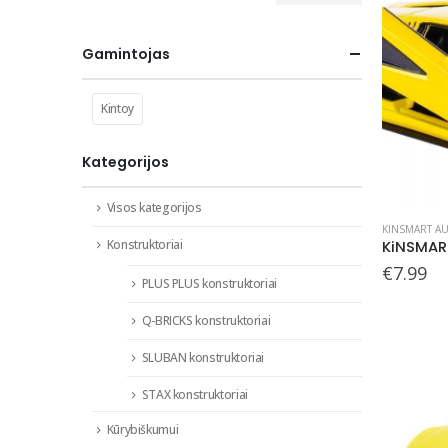
kaina
kaina
Gamintojas
Kintoy
Kategorijos
Visos kategorijos
KINSMART AU
Konstruktoriai
€
7.99
PLUS PLUS konstruktoriai
Q-BRICKS konstruktoriai
SLUBAN konstruktoriai
STAX konstruktoriai
Kūrybiškumui