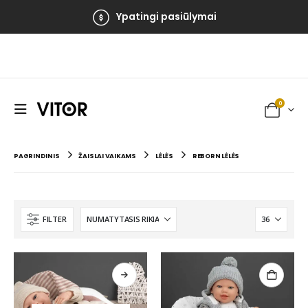
Ypatingi pasiūlymai
0
PAGRINDINIS
ŽAISLAI VAIKAMS
LĖLĖS
REBORN LĖLĖS
FILTER