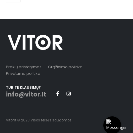
Prekių pristatymas
Grąžinimo politika
Privatumo politika
TURITE KLAUSIMŲ?
info@vitor.lt
Vitor.lt © 2023 Visos teisės saugomos.