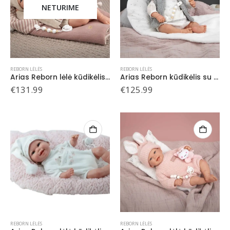
NETURIME
REBORN LĖLĖS
REBORN LĖLĖS
Arias Reborn lėlė kūdikėlis su smėlio spalvos rūbeliais, 45 cm
Arias Reborn kūdikėlis su pilkais rūbeliais, Daniela, 45 cm
€
131.99
€
125.99
REBORN LĖLĖS
REBORN LĖLĖS