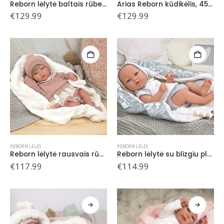
Reborn lėlytė baltais rūbeliais, mergaitė, 45 cm
Arias Reborn kūdikėlis, 45 cm
€
129.99
€
129.99
REBORN LĖLĖS
REBORN LĖLĖS
Reborn lėlytė rausvais rūbeliais, 40 cm
Reborn lėlytė su blizgiu pleduku, berniukas, 38 cm
€
117.99
€
114.99